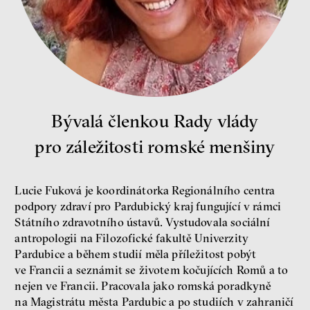
Petr Bittner
peníze
demokracie
Bývalá členkou Rady vlády
Nová pravidla
pro záležitosti romské menšiny
Jakub Rákosník
Ondřej Slačálek
Miroslav Palanský
Lucie Fuková je koordinátorka Regionálního centra
Lucie Trlifajová
podpory zdraví pro Pardubický kraj fungující v rámci
Kateřina Smejkalová
Státního zdravotního ústavů. Vystudovala sociální
nerovnost
ekonomika
antropologii na Filozofické fakultě Univerzity
Pardubice a během studií měla příležitost pobýt
Fotogalerie IF 2025
ve Francii a seznámit se životem kočujících Romů a to
nejen ve Francii. Pracovala jako romská poradkyně
na Magistrátu města Pardubic a po studiích v zahraničí