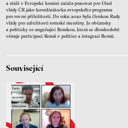
a stáži v Evropské komisi začala pracovat pro Úřad
vlády ČR jako koordinátorka evropského programu
pro rovné příležitosti. Do roku 2020 byla členkou Rady
vlády pro záležitosti romské menšiny. Je občansky
a politicky se angažující Romkou, která se dlouhodobě
věnuje participaci Romů v politice a integraci Romů.
Patricia Churchland
Filozofka
Související
Česko
nerovnost
lidská práva
Seznamky, skinnyTok a nový
konzervatismus: mapa
současných vztahů a online
seznamek