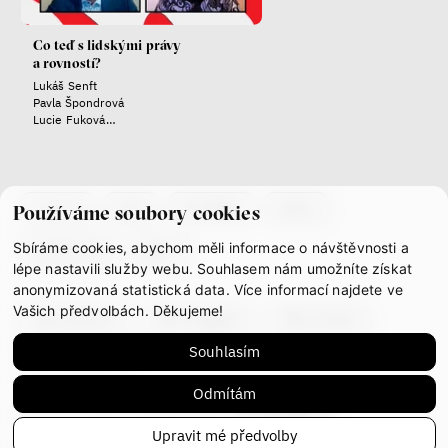
Terézia Ferjančeková, Petr
Bittner
Co teď s lidskými právy
rozhovor
a rovností?
Lukáš Senft
Pavla Špondrová
Lucie Fuková
Vítězslav Schrek
láska
technologie
co je if
tým
kontakty
press
Používáme soubory cookies
Nová pravidla – o světě
pro jedno procento
Sbíráme cookies, abychom měli informace o návštěvnosti a
partnerství
gdpr
s Ondřejem Slačálkem,
lépe nastavili služby webu. Souhlasem nám umožníte získat
Miroslavem Palanským,
anonymizovaná statistická data. Více informací najdete ve
Lucií Trlifajovou
Vašich předvolbách. Děkujeme!
facebook
instagram
youtube
a Jakubem Rákosníkem
Jakub Rákosník
Souhlasím
mastodon
Ondřej Slačálek
Miroslav Palanský
Odmítám
Lucie Trlifajová
This work is licensed under
CC BY-NC-ND 4.0
Kateřina Smejkalová
Upravit mé předvolby
© IF 2023-2026
Design:
HMS Design
Code:
S2 STUDIO