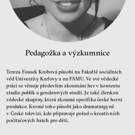
Bill McKibben
Environmentalista, spisovatel,
publicista
Pedagožka a výzkumnice
Tereza Fousek Krobová působí na Fakultě sociálních
věd Univerzity Karlovy a na FAMU. Ve své vědecké
práci se věnuje především zkoumání her v kontextu
Nehrajeme o to, jaké peníze
studia publik a genderových studií. Je také členkou
budeme mít, ale čí budou, říká
ekonom Palanský
vědecké skupiny, která zkoumá specifika české herní
Miroslav Palanský, Petr Bittner
produkce. Kromě toho působí jako dramaturgyně
rozhovor
v České televizi, kde připravuje pořad o kreativních
počítačových hrách pro děti.