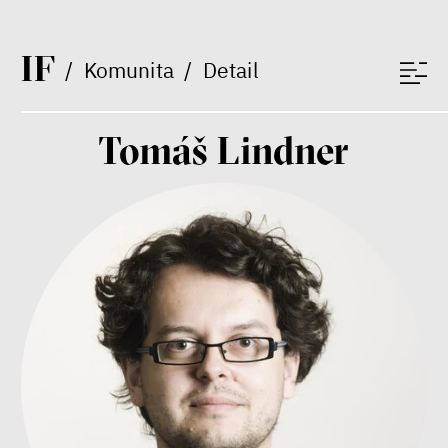
Bill McKibben
Environmentalista, spisovatel,
I
F
publicista
/
Komunita
/
Detail
Tomáš Lindner
Nehrajeme o to, jaké peníze
budeme mít, ale čí budou, říká
ekonom Palanský
Miroslav Palanský, Petr Bittner
rozhovor