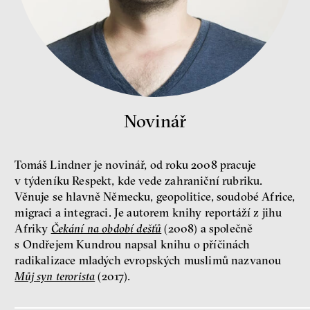
peníze
ekonomika
Demokracie v limitech.
Jeffrey Winters o tom, jak
majetek oligarchů určuje
pravidla
Jeffrey A. Winters
Novinář
Petr Bittner
Tomáš Lindner je novinář, od roku 2008 pracuje
v týdeníku Respekt, kde vede zahraniční rubriku.
Věnuje se hlavně Německu, geopolitice, soudobé Africe,
migraci a integraci. Je autorem knihy reportáží z jihu
peníze
demokracie
Afriky
Čekání na období dešťů
(2008) a společně
s Ondřejem Kundrou napsal knihu o příčinách
Nová pravidla
radikalizace mladých evropských muslimů nazvanou
Jakub Rákosník
Můj syn terorista
(2017).
Ondřej Slačálek
Miroslav Palanský