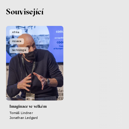
Lucie Trlifajová
Kateřina Smejkalová
Související
nerovnost
ekonomika
Fotogalerie IF 2025
Afrika
inovace
technologie
Patricia Churchland
Filozofka
Imaginace ve velkém
Tomáš Lindner
Jonathan Ledgard