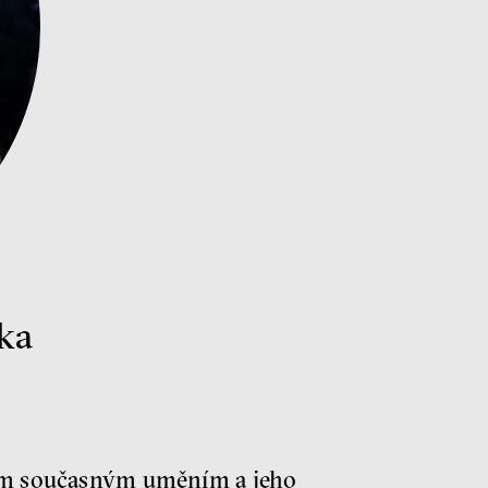
čka
vším současným uměním a jeho