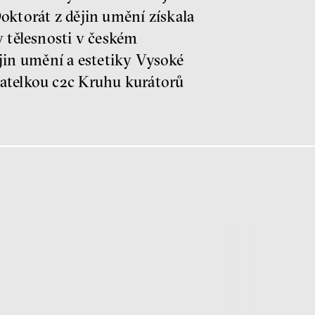
oktorát z dějin umění získala
y tělesnosti v českém
in umění a estetiky Vysoké
datelkou c2c Kruhu kurátorů