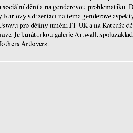
a sociální dění a na genderovou problematiku. D
iy Karlovy s dizertací na téma genderové aspekt
stavu pro dějiny umění FF UK a na Katedře děj
aze. Je kurátorkou galerie Artwall, spoluzakla
 Mothers Artlovers.