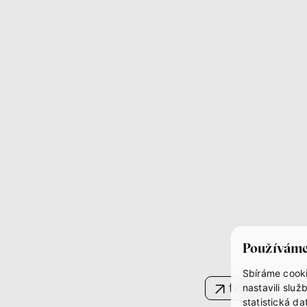
Používáme
Sbíráme cooki
facebook
nastavili sl
statistická d