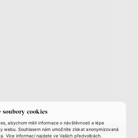
 soubory cookies
es, abychom měli informace o návštěvnosti a lépe
instagram
youtube
mastodon
užby webu. Souhlasem nám umožníte získat anonymizovaná
ata. Více informací najdete ve Vašich předvolbách.