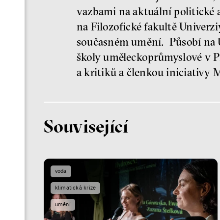
vazbami na aktuální politické 
na Filozofické fakultě Univerz
současném umění. Působí na Ú
školy uměleckoprůmyslové v Pr
a kritiků a členkou iniciativy
Související
voda
klimatická krize
umění