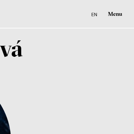
Menu
EN
ová