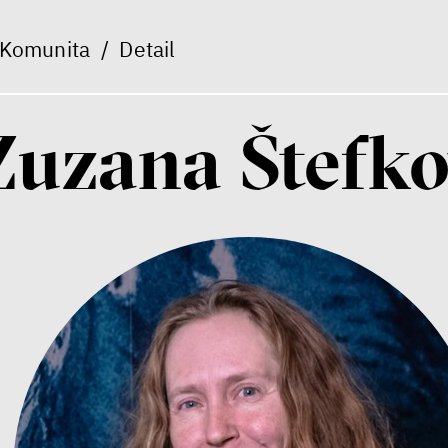
Komunita
/
Detail
Zuzana Štefk