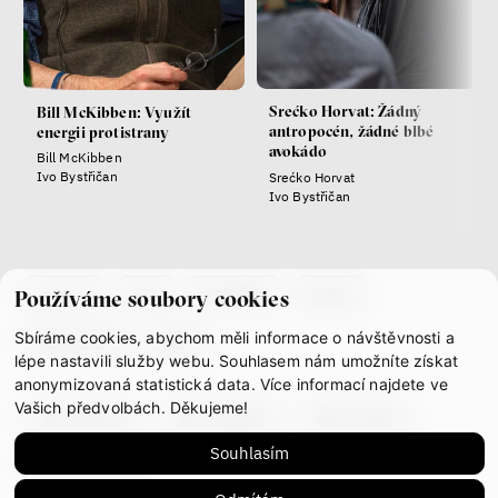
Srećko Horvat: Žádný
Bill McKibben: Využít
antropocén, žádné blbé
energii protistrany
avokádo
Bill McKibben
Ivo Bystřičan
Srećko Horvat
Ivo Bystřičan
co je if
tým
kontakty
press
Používáme soubory cookies
Sbíráme cookies, abychom měli informace o návštěvnosti a
partnerství
gdpr
lépe nastavili služby webu. Souhlasem nám umožníte získat
anonymizovaná statistická data. Více informací najdete ve
Vašich předvolbách. Děkujeme!
facebook
instagram
youtube
Souhlasím
mastodon