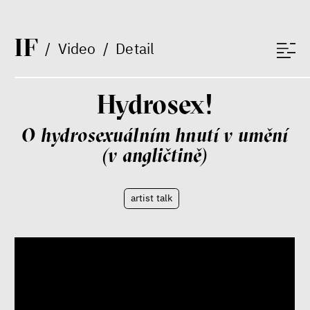
Patricia Churchland
Filozofka
I
F
/
Video
/
Detail
Hydrosex!
O hydrosexuálním hnutí v umění
(v angličtině)
Seznamky, skinnyTok a nový
konzervatismus: mapa
současných vztahů a online
artist talk
seznamek
Terézia Ferjančeková, Petr
Bittner
rozhovor