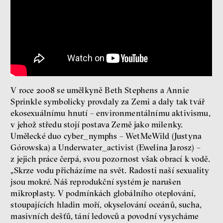
láska
technologie
Nová pravidla – o světě
pro jedno procento
s Ondřejem Slačálkem,
Miroslavem Palanským,
Lucií Trlifajovou
a Jakubem Rákosníkem
V roce 2008 se umělkyně Beth Stephens a Annie
Jakub Rákosník
Sprinkle symbolicky provdaly za Zemi a daly tak tvář
Ondřej Slačálek
ekosexuálnímu hnutí – environmentálnímu aktivismu,
Miroslav Palanský
v jehož středu stojí postava Země jako milenky.
Lucie Trlifajová
Umělecké duo cyber_nymphs – WetMeWild (Justyna
Kateřina Smejkalová
Górowska) a Underwater_activist (Ewelina Jarosz) –
z jejich práce čerpá, svou pozornost však obrací k vodě.
„Skrze vodu přicházíme na svět. Radosti naší sexuality
Jsem radikál – Kdo je víc?
jsou mokré. Náš reprodukční systém je narušen
Miloš Gregor
mikroplasty. V podmínkách globálního oteplování,
Jan Charvát
stoupajících hladin moří, okyselování oceánů, sucha,
Matouš Hrdina
masivních dešťů, tání ledovců a povodní vysycháme