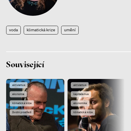
voda
klimatická krize
umění
Související
aktivismus
aktivismus
ekonomie
kapitalismus
klimatická krize
ekonomika
životní prostředí
klimatická krize