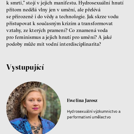
k smrti,” stojí v jejich manifestu. Hydrosexuální hnutí
radikalizace
média
přitom nedělá vlny jen v umění, ale přelévá
sociální sítě
se přirozeně i do vědy a technologie. Jak skrze vodu
přistupovat k současným krizím a transformovat
Zobrazit více
vztahy, ze kterých pramení? Co znamená voda
pro feminismus a jejich hnutí pro umění? A jaké
podoby může mít vodní interdisciplinarita?
Vystupující
Ewelina Jarosz
Hydrosexuální výzkumnictvo a
performativní umělectvo