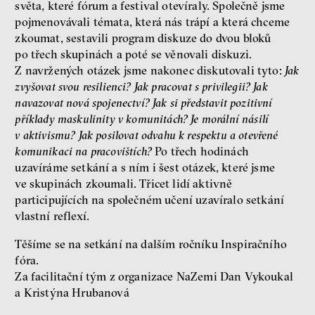
světa, které fórum a festival otevíraly. Společně jsme
nerovnost
ekonomika
pojmenovávali témata, která nás trápí a která chceme
zkoumat, sestavili program diskuze do dvou bloků
Fotogalerie IF 2025
po třech skupinách a poté se věnovali diskuzi.
Z navržených otázek jsme nakonec diskutovali tyto:
Jak
zvyšovat svou resilienci? Jak pracovat s privilegii? Jak
navazovat nová spojenectví? Jak si představit pozitivní
příklady maskulinity v komunitách? Je morální násilí
v aktivismu? Jak posilovat odvahu k respektu a otevřené
komunikaci na pracovištích?
Po třech hodinách
uzavíráme setkání a s ním i šest otázek, které jsme
ve skupinách zkoumali. Třicet lidí aktivně
participujících na společném učení uzavíralo setkání
Patricia Churchland
vlastní reflexí.
Filozofka
Těšíme se na setkání na dalším ročníku Inspiračního
fóra.
Za facilitační tým z organizace NaZemi Dan Vykoukal
a Kristýna Hrubanová