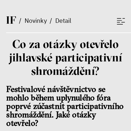
Environmentalista, spisovatel,
publicista
I
F
/
Novinky
/
Detail
Co za otázky otevřelo
jihlavské participativní
Nehrajeme o to, jaké peníze
budeme mít, ale čí budou, říká
shromáždění?
ekonom Palanský
Miroslav Palanský, Petr Bittner
rozhovor
Festivalové návštěvnictvo se
mohlo během uplynulého fóra
poprvé zúčastnit participativního
shromáždění. Jaké otázky
otevřelo?
peníze
ekonomika