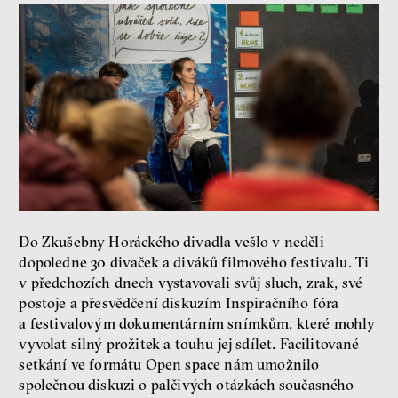
Demokracie v limitech.
Jeffrey Winters o tom, jak
majetek oligarchů určuje
pravidla
Jeffrey A. Winters
Petr Bittner
Do Zkušebny Horáckého divadla vešlo v neděli
peníze
demokracie
dopoledne 30 divaček a diváků filmového festivalu. Ti
v předchozích dnech vystavovali svůj sluch, zrak, své
Nová pravidla
postoje a přesvědčení diskuzím Inspiračního fóra
Jakub Rákosník
a festivalovým dokumentárním snímkům, které mohly
Ondřej Slačálek
vyvolat silný prožitek a touhu jej sdílet. Facilitované
Miroslav Palanský
setkání ve formátu Open space nám umožnilo
Lucie Trlifajová
společnou diskuzi o palčivých otázkách současného
Kateřina Smejkalová