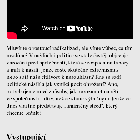
Seznamky, skinnyTok a nový
konzervatismus: mapa
současných vztahů a online
seznamek
Mluvíme o rostoucí radikalizaci, ale víme vůbec, co tím
Terézia Ferjančeková, Petr
Bittner
myslíme? V médiích i politice se stále častěji objevuje
rozhovor
varování před společností, která se rozpadá na tábory
a míří k násilí. Jenže roste skutečně extremismus –
nebo spíš naše citlivost k nesouhlasu? Kde se rodí
politické násilí a jak vzniká pocit ohrožení? Ano,
potřebujeme nové způsoby, jak porozumět napětí
láska
technologie
ve společnosti – dřív, než se stane výbušným. Jenže co
dnes vlastně představuje „umírněný střed“, který
chceme bránit?
Nová pravidla – o světě
pro jedno procento
s Ondřejem Slačálkem,
Miroslavem Palanským,
Vystupující
Lucií Trlifajovou