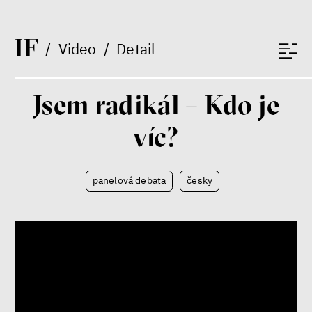
nerovnost
ekonomika
I
F
/
Video
/
Detail
Fotogalerie IF 2025
Jsem radikál – Kdo je
víc?
panelová debata
česky
Patricia Churchland
Filozofka