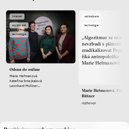
Internet
radikalizace
sociální sítě
technologie
technologie
„Algoritmus se ráno
nevzbudí s plánem
zradikalizovat Pepíka,
říká antropoložka
Marie Heřmanová
Odsun do onlinu
Marie Heřmanová
Kateřina Smejkalová
Leonhard Müllner
Marie Heřmanová, Petr
Daniel Leisegang
Bittner
rozhovor
co je if
tým
kontakty
press