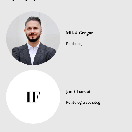
a Jakubem Rákosníkem
Jakub Rákosník
Ondřej Slačálek
Miroslav Palanský
Lucie Trlifajová
Miloš Gregor
Kateřina Smejkalová
Politolog
Jsem radikál – Kdo je víc?
Miloš Gregor
Jan Charvát
Matouš Hrdina
radikalizace
média
Jan Charvát
sociální sítě
Politolog a sociolog
Zobrazit více