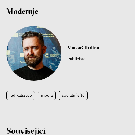
Moderuje
Matouš Hrdina
Publicista
radikalizace
média
sociální sítě
Související