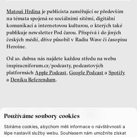
Matouš Hrdina
je publicista zaměřující se především
Nová pravidla
na témata spojená se sociálními sítěmi, digitální
komunikací a internetovou kulturou, o kterých také
Jakub Rákosník
Ondřej Slačálek
publikuje newsletter Pod čarou. Přispívá i do jiných
Miroslav Palanský
českých médií, dříve působil v Radiu Wave či časopisu
Lucie Trlifajová
Heroine.
Kateřina Smejkalová
nerovnost
ekonomika
Od 10. dubna nás najdete každou středu na webu
inspiracniforum.cz/podcasty, podcastových
platformách
Apple Podcast
,
Google Podcast
a
Spotify
Fotogalerie IF 2025
a
Deníku Referendum
.
co je if
tým
kontakty
press
Používáme soubory cookies
Sbíráme cookies, abychom měli informace o návštěvnosti a
partnerství
gdpr
lépe nastavili služby webu. Souhlasem nám umožníte získat