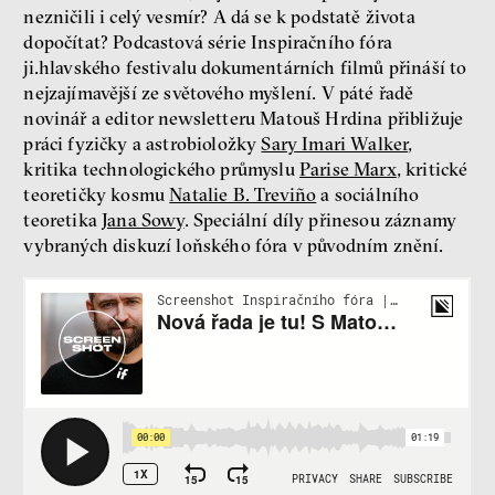
rozhovor
nezničili i celý vesmír? A dá se k podstatě života
dopočítat? Podcastová série Inspiračního fóra
ji.hlavského festivalu dokumentárních filmů přináší to
nejzajímavější ze světového myšlení. V páté řadě
novinář a editor newsletteru Matouš Hrdina přibližuje
práci fyzičky a astrobioložky
Sary Imari Walker
,
kritika technologického průmyslu
Parise Marx
, kritické
peníze
ekonomika
teoretičky kosmu
Natalie B. Treviño
a sociálního
teoretika
Jana Sowy
. Speciální díly přinesou záznamy
Demokracie v limitech.
vybraných diskuzí loňského fóra v původním znění.
Jeffrey Winters o tom, jak
majetek oligarchů určuje
pravidla
Jeffrey A. Winters
Petr Bittner
peníze
demokracie