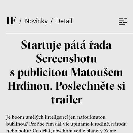
I
F
/
Novinky
/
Detail
Startuje pátá řada
Bill McKibben
Environmentalista, spisovatel,
Screenshotu
publicista
s publicitou Matoušem
Hrdinou. Poslechněte si
trailer
Nehrajeme o to, jaké peníze
Je boom umělých inteligencí jen nafouknutou
budeme mít, ale čí budou, říká
ekonom Palanský
bublinou? Proč se čím dál víc upínáme k rodině, národu
Miroslav Palanský, Petr Bittner
nebo bohu? Co dělat, abychom vedle planety Země