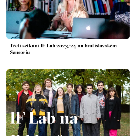
Třetí setkání IF Lab 2023/24 na bratislavském
Sensoriu
IF Lab na