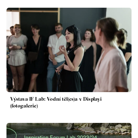
Výstava IF Lab: Vodní těl(es)a v Displayi
(fotogalerie)