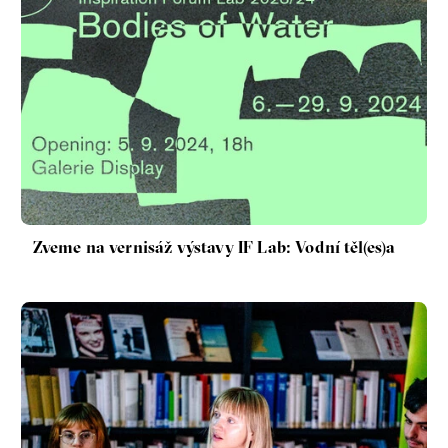
Zveme na vernisáž výstavy IF Lab: Vodní těl(es)a