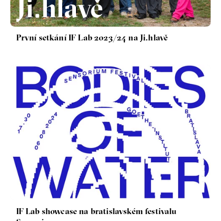
Ji.hlavě
První setkání IF Lab 2023/24 na Ji.hlavě
IF Lab showcase na bratislavském festivalu