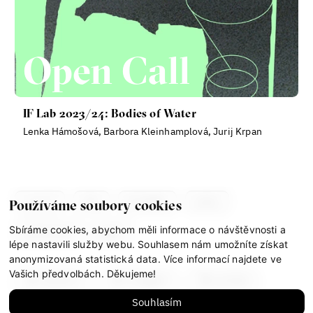
Open Call
IF Lab 2023/24: Bodies of Water
Lenka Hámošová, Barbora Kleinhamplová, Jurij Krpan
co je if
tým
kontakty
press
Používáme soubory cookies
Sbíráme cookies, abychom měli informace o návštěvnosti a
partnerství
gdpr
lépe nastavili služby webu. Souhlasem nám umožníte získat
anonymizovaná statistická data. Více informací najdete ve
Vašich předvolbách. Děkujeme!
facebook
instagram
youtube
Souhlasím
mastodon