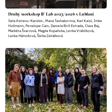
Druhý workshop IF Lab 2025/2026 v Lublani
Seta Astreou-Karides , Mana Tashakorinia, Karl Kaisl, Imke
Hullmann, Penelope Cain, Daniela Brill Estrada, Clara Baj,
Markéta Švarcová, Magda Kopańska, Lenka Vráblíková,
Lenka Hámošová, Šárka Zahálková