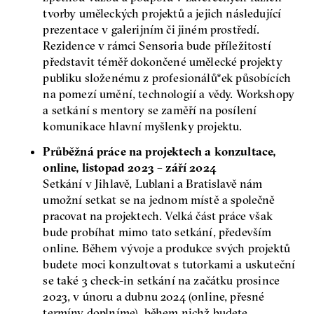
tvorby uměleckých projektů a jejich následující
prezentace v galerijním či jiném prostředí.
Rezidence v rámci Sensoria bude příležitostí
představit téměř dokončené umělecké projekty
publiku složenému z profesionálů*ek působících
na pomezí umění, technologií a vědy. Workshopy
a setkání s mentory se zaměří na posílení
komunikace hlavní myšlenky projektu.
Průběžná práce na projektech a konzultace,
online, listopad 2023 – září 2024
Setkání v Jihlavě, Lublani a Bratislavě nám
umožní setkat se na jednom místě a společně
pracovat na projektech. Velká část práce však
bude probíhat mimo tato setkání, především
online. Během vývoje a produkce svých projektů
budete moci konzultovat s tutorkami a uskuteční
se také 3 check-in setkání na začátku prosince
2023, v únoru a dubnu 2024 (online, přesné
termíny doplníme), během nichž budete