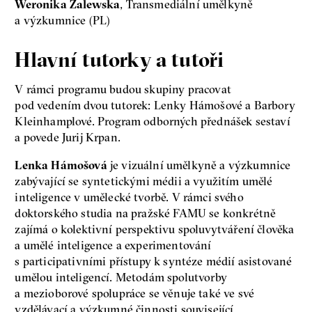
Weronika Zalewska
, Transmediální umělkyně
a výzkumnice (PL)
Hlavní tutorky a tutoři
V rámci programu budou skupiny pracovat
pod vedením dvou tutorek: Lenky Hámošové a Barbory
Kleinhamplové. Program odborných přednášek sestaví
a povede Jurij Krpan.
Lenka Hámošová
je vizuální umělkyně a výzkumnice
zabývající se syntetickými médii a využitím umělé
inteligence v umělecké tvorbě. V rámci svého
doktorského studia na pražské FAMU se konkrétně
zajímá o kolektivní perspektivu spoluvytváření člověka
a umělé inteligence a experimentování
s participativními přístupy k syntéze médií asistované
umělou inteligencí. Metodám spolutvorby
a mezioborové spolupráce se věnuje také ve své
vzdělávací a výzkumné činnosti související