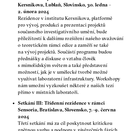
Kersnikova, Lublaň, Slovinsko, 30. ledna –
2. února 2024
Rezidence v institutu Kersnikova, platformě
pro vývoj, produkci a prezentaci projektů
současného investigativního umění, bude
příležitostí k dalšímu rozšíření našeho uvažování
o teoretickém rámci edice a zaměří se také
na vývoj projektů. Součástí programu budou
přednášky a diskuse o vztahu člověk
s mimolidským světem a také představení
možností, jak je v umělecké tvorbě možné
využívat laboratorní infrastruktury. Workshopy
nám umožní vyzkoušet některé z našich tezí
přímo v místních laboratoři.
Setkání III: Třídenní rezidence v rámci
Sensoria, Bratislava, Slovensko, 7.–9. června
2024
Třetí setkání má za cíl poskytnout kritickou
zpětnou vazbu a podporu v závěrečných fázích