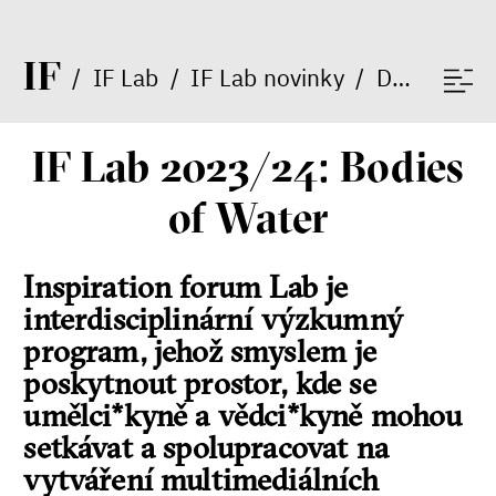
I
F
/
IF Lab
/
IF Lab novinky
/
Detail
IF Lab 2023/24: Bodies
of Water
Inspiration forum Lab je
interdisciplinární výzkumný
program, jehož smyslem je
poskytnout prostor, kde se
umělci*kyně a vědci*kyně mohou
setkávat a spolupracovat na
vytváření multimediálních