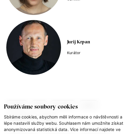
Jurij Krpan
Kurátor
co je if
tým
kontakty
press
Používáme soubory cookies
Sbíráme cookies, abychom měli informace o návštěvnosti a
partnerství
gdpr
lépe nastavili služby webu. Souhlasem nám umožníte získat
anonymizovaná statistická data. Více informací najdete ve