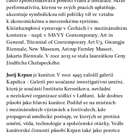
často zprostředkovává pomocí videa a instalace. Skrze
performativitu, kterou ve svých pracích uplatňuje,
akcentuje symbolickou roli politiky těl ve vztahu
k ekonomickému a mocenskému systému.
Kleinhamplová vystavuje v Čechách i v mezinárodním
kontextu – např. v SAVVY Contemporary, Art in
General, Triennial of Contemporary Art U3, Gwangju
Biennale, New Museum, Astrup Farnley Museet,
Jakarta Biennale. V roce 2015 se stala laureátkou Ceny
Jindřicha Chalupeckého.
Jurij Krpan
je kurátor. V roce 1995 založil galerii
Kapelica – Galerii pro současné investigativní umění,
která je součástí Institutu Kersnikova, nevládní
a neziskové organizace sídlící v Lublani, kde dodnes
působí jako hlavní kurátor. Podílel se na místních
i mezinárodních výstavách a festivalech, kde
propagoval umělecké postupy, ve kterých se protíná
umění, věda, technologie a společenské otázky. Vedle
kurátorské činnosti působí Krpan také jako porotce