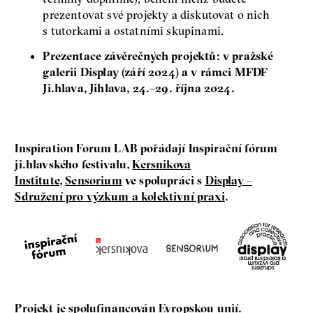
prezentovat své projekty a diskutovat o nich
s tutorkami a ostatními skupinami.
Prezentace závěrečných projektů: v pražské
galerii Display (září 2024) a v rámci MFDF
Ji.hlava, Jihlava, 24.–29. října 2024.
Inspiration Forum LAB pořádají Inspirační fórum
ji.hlavského festivalu,
Kersnikova
Institute
,
Sensorium
ve spolupráci s
Display –
Sdružení pro výzkum a kolektivní praxi
.
Projekt je spolufinancován Evropskou unií.