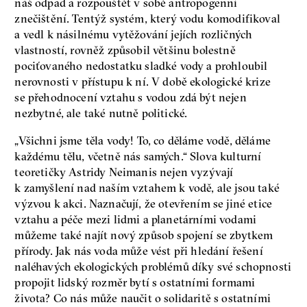
náš odpad a rozpouštět v sobě antropogenní
znečištění. Tentýž systém, který vodu komodifikoval
a vedl k násilnému vytěžování jejích rozličných
vlastností, rovněž způsobil většinu bolestně
pociťovaného nedostatku sladké vody a prohloubil
nerovnosti v přístupu k ní. V době ekologické krize
se přehodnocení vztahu s vodou zdá být nejen
nezbytné, ale také nutně politické.
„Všichni jsme těla vody! To, co děláme vodě, děláme
každému tělu, včetně nás samých.“ Slova kulturní
teoretičky Astridy Neimanis nejen vyzývají
k zamyšlení nad naším vztahem k vodě, ale jsou také
výzvou k akci. Naznačují, že otevřením se jiné etice
vztahu a péče mezi lidmi a planetárními vodami
můžeme také najít nový způsob spojení se zbytkem
přírody. Jak nás voda může vést při hledání řešení
naléhavých ekologických problémů díky své schopnosti
propojit lidský rozměr bytí s ostatními formami
života? Co nás může naučit o solidaritě s ostatními