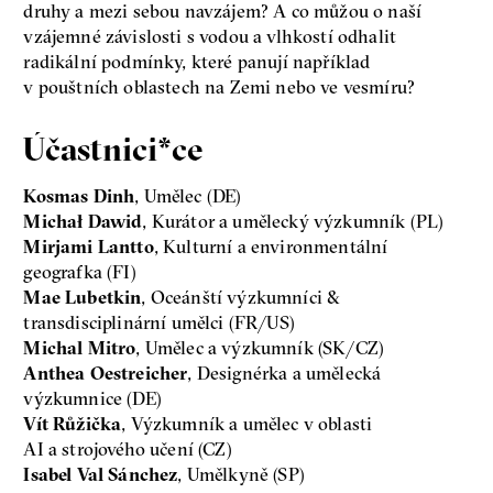
druhy a mezi sebou navzájem? A co můžou o naší
vzájemné závislosti s vodou a vlhkostí odhalit
radikální podmínky, které panují například
v pouštních oblastech na Zemi nebo ve vesmíru?
Účastnici*ce
Kosmas Dinh
, Umělec (DE)
Michał Dawid
, Kurátor a umělecký výzkumník (PL)
Mirjami Lantto
, Kulturní a environmentální
geografka (FI)
Mae Lubetkin
, Oceánští výzkumníci &
transdisciplinární umělci (FR/US)
Michal Mitro
, Umělec a výzkumník (SK/CZ)
Anthea Oestreicher
, Designérka a umělecká
výzkumnice (DE)
Vít Růžička
, Výzkumník a umělec v oblasti
AI a strojového učení (CZ)
Isabel Val Sánchez
, Umělkyně (SP)