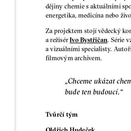
dějiny chemie s aktuálními sp
energetika, medicína nebo živo
Za projektem stojí vědecký k
a režisér
Ivo Bystřičan
. Série 
a vizuálními specialisty. Auto
filmovým archivem.
„Chceme ukázat chemii
bude ten budoucí.“
Tvůrčí tým
Oldřich Hudeček