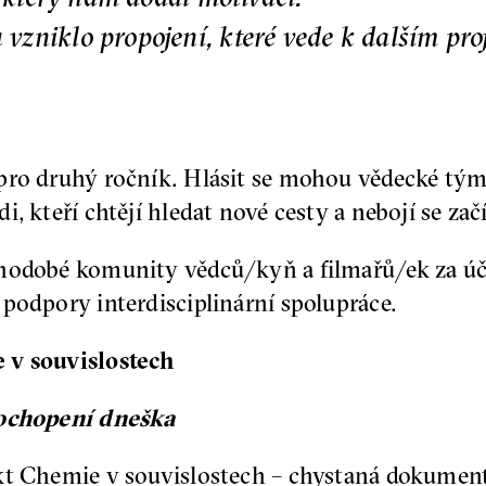
zniklo propojení, které vede k dalším pro
pro druhý ročník. Hlásit se mohou vědecké tým
, kteří chtějí hledat nové cesty a nebojí se zač
uhodobé komunity vědců/kyň a filmařů/ek za úč
podpory interdisciplinární spolupráce.
 v souvislostech
pochopení dneška
kt Chemie v souvislostech – chystaná dokumentá