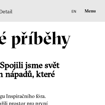
Detail
Menu
EN
é příběhy
pojili jsme svět
h nápadů, které
gu Inspiračního fóra.
řili prostor pro první