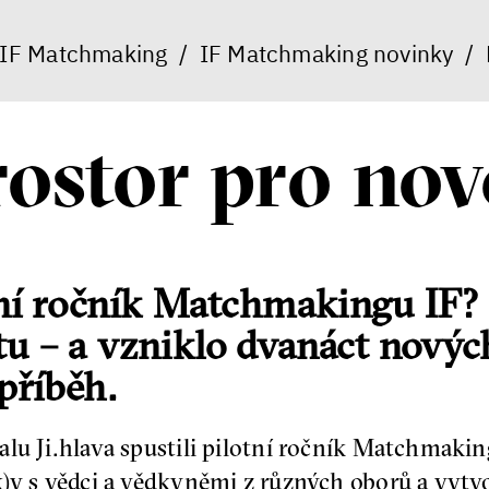
IF Matchmaking
/
IF Matchmaking novinky
/
ostor pro nov
ní ročník Matchmakingu IF? S
u – a vzniklo dvanáct novýc
příběh.
lu Ji.hlava spustili pilotní ročník Matchmakin
)y s vědci a vědkyněmi z různých oborů a vytvo