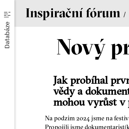
I
nspirační
f
órum
/
u
Databáze
Nový pr
am
Jak probíhal prv
vědy a dokument
mohou vyrůst v 
Na podzim 2024 jsme na festiva
Propojili jsme dokumentarist(k