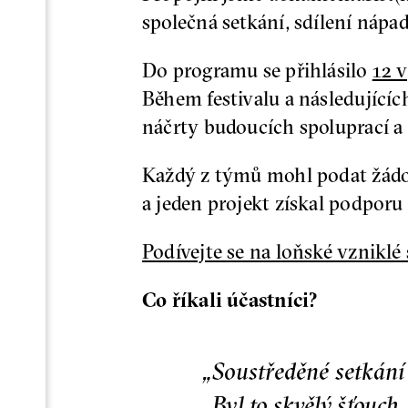
společná setkání, sdílení náp
Do programu se přihlásilo
12 
Během festivalu a následující
náčrty budoucích spoluprací a 
Každý z týmů mohl podat žádos
a jeden projekt získal podpo
Podívejte se na loňské vzniklé
Co říkali účastníci?
„Soustředěné setkání 
„Byl to skvělý šťouch