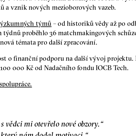
adů a vznik nových mezioborových vazeb.
výzkumných týmů
– od historiků vědy až po od
ch týdnů proběhlo 36 matchmakingových schůzek
nová témata pro další zpracování.
t o finanční podporu na další vývoj projektu.
ru 100 000 Kč od Nadačního fondu IOCB Tech.
 spolupráce.
s vědci mi otevřelo nové obzory.“
, který nám dodal motivaci.“