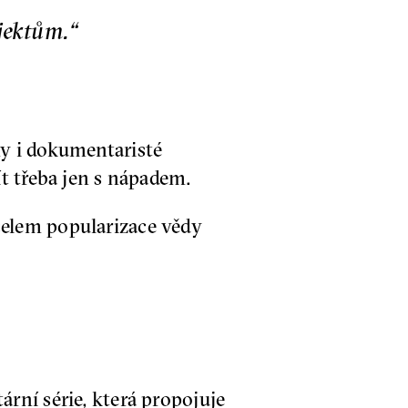
jektům.“
y i dokumentaristé
ít třeba jen s nápadem.
elem popularizace vědy
rní série, která propojuje