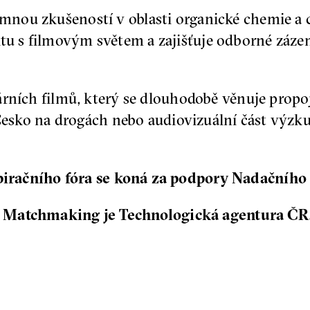
nou zkušeností v oblasti organické chemie a c
 s filmovým světem a zajišťuje odborné záze
rních filmů, který se dlouhodobě věnuje propoj
, Česko na drogách nebo audiovizuální část vý
račního fóra se koná za podpory Nadačního
 Matchmaking je Technologická agentura ČR