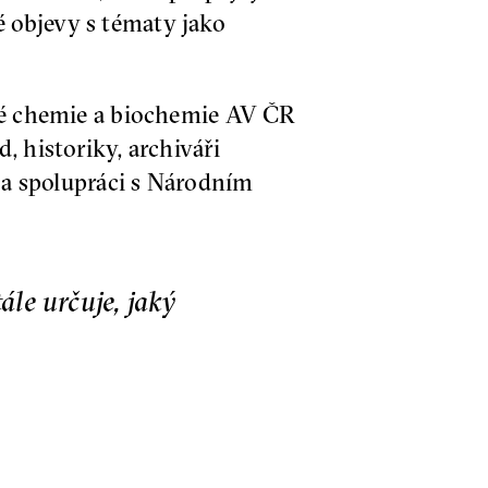
 objevy s tématy jako
ké chemie a biochemie AV ČR
 historiky, archiváři
í a spolupráci s Národním
ále určuje, jaký