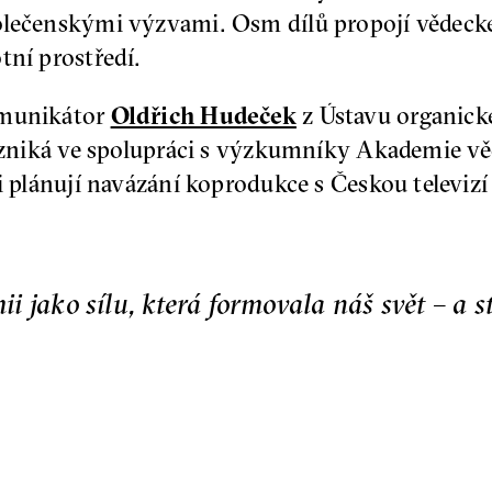
olečenskými výzvami. Osm dílů propojí vědecké
tní prostředí.
omunikátor
Oldřich Hudeček
z Ústavu organic
vzniká ve spolupráci s výzkumníky Akademie věd,
ři plánují navázání koprodukce s Českou televiz
 jako sílu, která formovala náš svět – a st