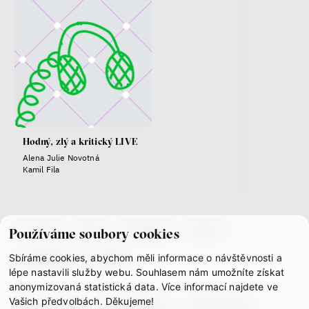
Závěrečná zpráva IF 2025
Hodný, zlý a kritický LIVE
Alena Julie Novotná
Bill McKibben
Kamil Fila
Environmentalista, spisovatel,
publicista
co je if
tým
kontakty
press
Používáme soubory cookies
Sbíráme cookies, abychom měli informace o návštěvnosti a
partnerství
gdpr
lépe nastavili služby webu. Souhlasem nám umožníte získat
anonymizovaná statistická data. Více informací najdete ve
Vašich předvolbách. Děkujeme!
facebook
instagram
youtube