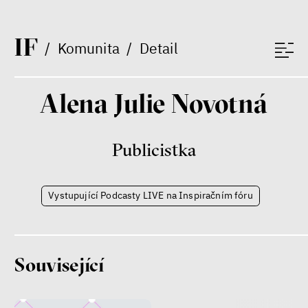
Judith Butler
I
F
/
Komunita
/
Detail
Filozof*ka a genderový*á
teoretik*čka
Alena Julie Novotná
Publicistka
Mezi námi a dětmi
Vystupující Podcasty LIVE na Inspiračním fóru
Markéta Pechová
Zuzana Jiráček Fillingerová
Tomáš Feřtek
Klára Šimáčková Laurenčíková
duševní zdraví
rodina
Související
péče