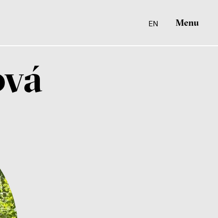
Menu
EN
ová