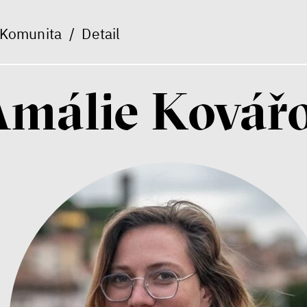
Komunita
/
Detail
Amálie Kovář