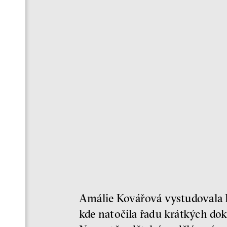
Amálie Kovářová vystudovala F
kde natočila řadu krátkých do