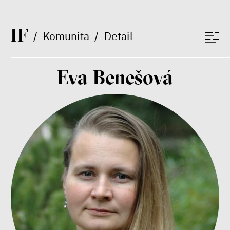
Markéta Pechová
Zuzana Jiráček Fillingerová
I
F
Tomáš Feřtek
/
Komunita
/
Detail
Klára Šimáčková Laurenčíková
duševní zdraví
rodina
péče
Eva Benešová
Závěrečná zpráva IF 2025
Bill McKibben
Environmentalista, spisovatel,