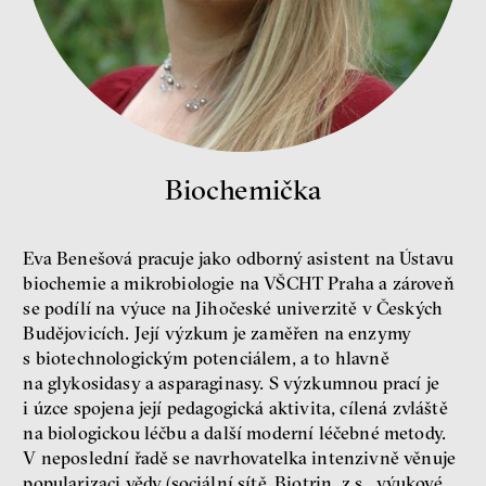
publicista
Biochemička
Nehrajeme o to, jaké peníze
budeme mít, ale čí budou, říká
ekonom Palanský
Eva Benešová pracuje jako odborný asistent na Ústavu
Miroslav Palanský, Petr Bittner
biochemie a mikrobiologie na VŠCHT Praha a zároveň
rozhovor
se podílí na výuce na Jihočeské univerzitě v Českých
Budějovicích. Její výzkum je zaměřen na enzymy
s biotechnologickým potenciálem, a to hlavně
na glykosidasy a asparaginasy. S výzkumnou prací je
i úzce spojena její pedagogická aktivita, cílená zvláště
na biologickou léčbu a další moderní léčebné metody.
peníze
ekonomika
V neposlední řadě se navrhovatelka intenzivně věnuje
popularizaci vědy (sociální sítě, Biotrin, z.s., výukové