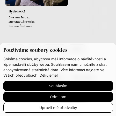
seznamek
Terézia Ferjančeková, Petr
Hydrosex!
Bittner
Ewelina Jarosz
rozhovor
Justyna Górowska
Zuzana Štefková
co je if
tým
kontakty
press
Používáme soubory cookies
láska
technologie
Sbíráme cookies, abychom měli informace o návštěvnosti a
partnerství
gdpr
Nová pravidla – o světě
lépe nastavili služby webu. Souhlasem nám umožníte získat
pro jedno procento
anonymizovaná statistická data. Více informací najdete ve
s Ondřejem Slačálkem,
Vašich předvolbách. Děkujeme!
facebook
instagram
youtube
Miroslavem Palanským,
Lucií Trlifajovou
Souhlasím
mastodon
a Jakubem Rákosníkem
Jakub Rákosník
Odmítám
Ondřej Slačálek
This work is licensed under
CC BY-NC-ND 4.0
Miroslav Palanský
Upravit mé předvolby
Lucie Trlifajová
© IF 2023-2026
Design:
HMS Design
Code:
S2 STUDIO