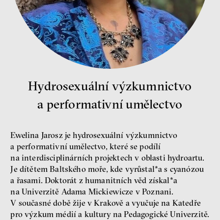
Jeffrey A. Winters
Petr Bittner
peníze
demokracie
Hydrosexuální výzkumnictvo
a performativní umělectvo
Nová pravidla
Jakub Rákosník
Ondřej Slačálek
Ewelina Jarosz je hydrosexuální výzkumnictvo
Miroslav Palanský
a performativní umělectvo, které se podílí
Lucie Trlifajová
na interdisciplinárních projektech v oblasti hydroartu.
Kateřina Smejkalová
Je dítětem Baltského moře, kde vyrůstal*a s cyanózou
nerovnost
ekonomika
a řasami. Doktorát z humanitních věd získal*a
na Univerzitě Adama Mickiewicze v Poznani.
Fotogalerie IF 2025
V současné době žije v Krakově a vyučuje na Katedře
pro výzkum médií a kultury na Pedagogické Univerzitě.