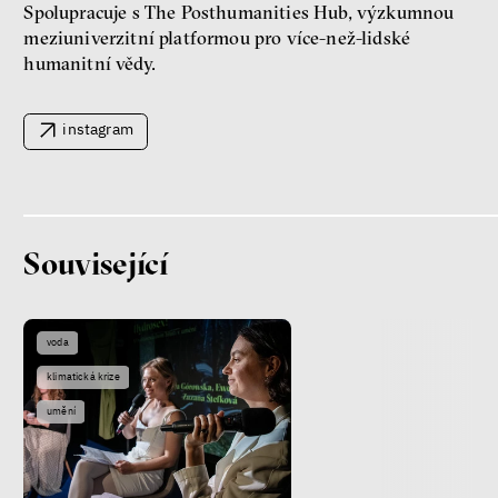
Spolupracuje s The Posthumanities Hub, výzkumnou
meziuniverzitní platformou pro více-než-lidské
humanitní vědy.
instagram
Patricia Churchland
Filozofka
Související
voda
klimatická krize
umění
Seznamky, skinnyTok a nový
konzervatismus: mapa
současných vztahů a online