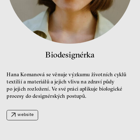
Bill McKibben
Environmentalista, spisovatel,
publicista
Biodesignérka
Hana Komanová se věnuje výzkumu životních cyklů
textilií a materiálů a jejich vlivu na zdraví půdy
po jejich rozložení. Ve své práci aplikuje biologické
Nehrajeme o to, jaké peníze
procesy do designérských postupů.
budeme mít, ale čí budou, říká
ekonom Palanský
Miroslav Palanský, Petr Bittner
website
rozhovor