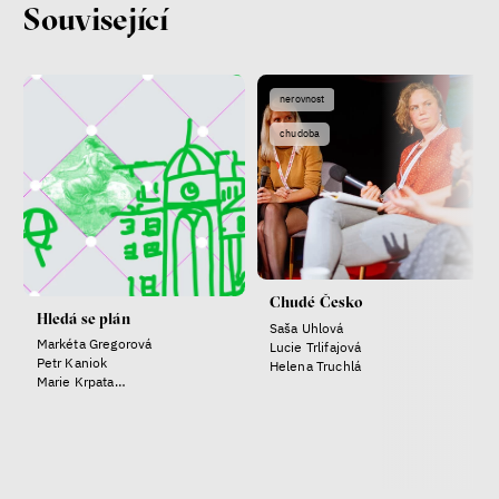
Související
Lucie Trlifajová
Kateřina Smejkalová
nerovnost
ekonomika
nerovnost
Fotogalerie IF 2025
chudoba
Chudé Česko
Hledá se plán
Saša Uhlová
Markéta Gregorová
Lucie Trlifajová
Petr Kaniok
Helena Truchlá
Patricia Churchland
Marie Krpata
Helena Truchlá
Filozofka