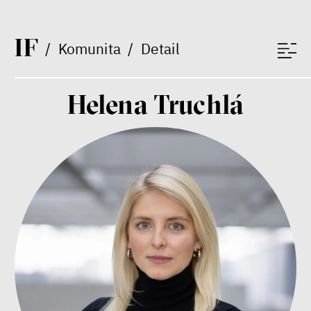
Bill McKibben
Environmentalista, spisovatel,
I
F
/
Komunita
/
Detail
publicista
Helena Truchlá
Nehrajeme o to, jaké peníze
budeme mít, ale čí budou, říká
ekonom Palanský
Miroslav Palanský, Petr Bittner
rozhovor