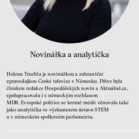
peníze
ekonomika
Demokracie v limitech.
Jeffrey Winters o tom, jak
majetek oligarchů určuje
pravidla
Novinářka a analytička
Jeffrey A. Winters
Petr Bittner
Helena Truchla je novinářkou a zahraniční
zpravodajkou České televize v Německu. Dříve byla
členkou redakce Hospodářských novin a Aktuálně.cz,
spolupracovala i s německým rozhlasem
peníze
demokracie
MDR. Evropské politice se kromě médií věnovala také
jako analytička ve výzkumném ústavu STEM
a v německém spolkovém parlamentu.
Nová pravidla
Jakub Rákosník
Ondřej Slačálek
Miroslav Palanský