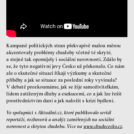
konzervatismus: mapa
současných vztahů a online
seznamek
Terézia Ferjančeková, Petr
Bittner
rozhovor
Kampaně politických stran překvapivě malou měrou
akcentovaly problémy chudoby včetně té skryté,
a stejně tak opomíjely i sociální nerovnosti. Zdálo by
se, že tyto negativní jevy Česko už překonalo. Co nám
láska
technologie
ale o skutečné situaci říkají výzkumy a skutečné
příběhy a jak se situace za poslední roky vyvinula?
Nová pravidla – o světě
V debatě prozkoumáme, jak se žije samoživitelkám,
pro jedno procento
lidem zatíženým dluhy a exekucemi, co a jak lze řešit
s Ondřejem Slačálkem,
prostřednictvím daní a jak naložit s krizí bydlení.
Miroslavem Palanským,
Lucií Trlifajovou
Ve spolupráci s Aktuálně.cz, které publikovalo seriál
a Jakubem Rákosníkem
reportáží, rozhovorů a analýz zaměřených na sociální
Jakub Rákosník
nerovnost a skrytou chudobu. Více na
www.chudecesko.cz
.
Ondřej Slačálek
Miroslav Palanský