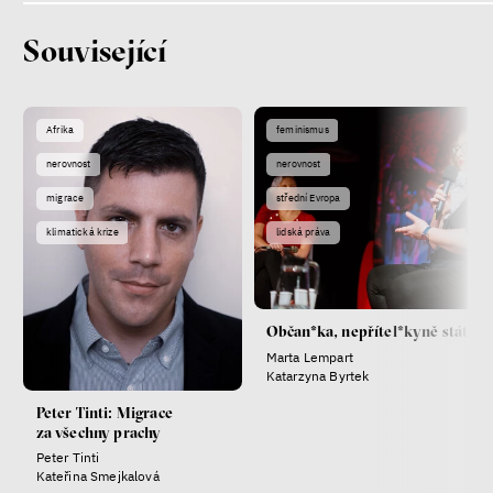
Související
Afrika
feminismus
nerovnost
nerovnost
migrace
střední Evropa
klimatická krize
lidská práva
Občan*ka, nepřítel*kyně státu
Marta Lempart
Katarzyna Byrtek
Peter Tinti: Migrace
za všechny prachy
Peter Tinti
Kateřina Smejkalová