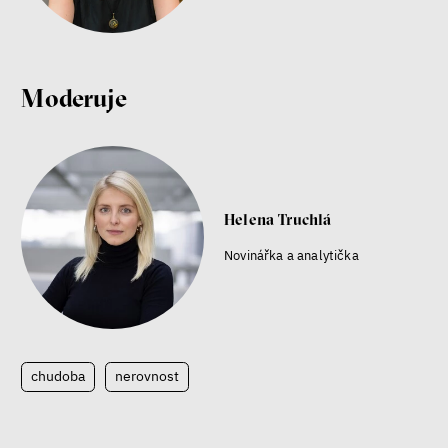
Moderuje
Helena Truchlá
Novinářka a analytička
chudoba
nerovnost