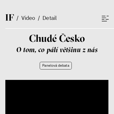
I
F
/
Video
/
Detail
Chudé Česko
O tom, co pálí většinu z nás
Patricia Churchland
Filozofka
Panelová debata
Seznamky, skinnyTok a nový