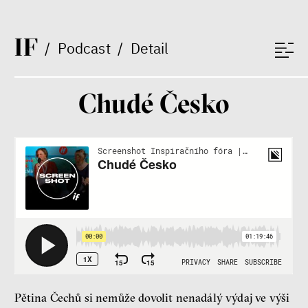
I
F
/
Podcast
/
Detail
Chudé Česko
Patricia Churchland
Filozofka
Seznamky, skinnyTok a nový
konzervatismus: mapa
Pětina Čechů si nemůže dovolit nenadálý výdaj ve výši
současných vztahů a online