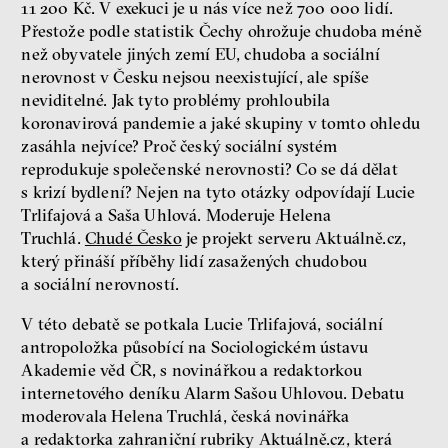
11 200 Kč. V exekuci je u nás více než 700 000 lidí.
seznamek
Přestože podle statistik Čechy ohrožuje chudoba méně
Terézia Ferjančeková, Petr
Bittner
než obyvatele jiných zemí EU, chudoba a sociální
nerovnost v Česku nejsou neexistující, ale spíše
rozhovor
neviditelné. Jak tyto problémy prohloubila
koronavirová pandemie a jaké skupiny v tomto ohledu
zasáhla nejvíce? Proč český sociální systém
reprodukuje společenské nerovnosti? Co se dá dělat
láska
technologie
s krizí bydlení? Nejen na tyto otázky odpovídají Lucie
Trlifajová a Saša Uhlová. Moderuje Helena
Truchlá.
Chudé Česko
je projekt serveru Aktuálně.cz,
Nová pravidla – o světě
který přináší příběhy lidí zasažených chudobou
pro jedno procento
a sociální nerovností.
s Ondřejem Slačálkem,
Miroslavem Palanským,
V této debatě se potkala Lucie Trlifajová, sociální
Lucií Trlifajovou
a Jakubem Rákosníkem
antropoložka působící na Sociologickém ústavu
Akademie věd ČR, s novinářkou a redaktorkou
Jakub Rákosník
Ondřej Slačálek
internetového deníku Alarm Sašou Uhlovou. Debatu
Miroslav Palanský
moderovala Helena Truchlá, česká novinářka
Lucie Trlifajová
a redaktorka zahraniční rubriky Aktuálně.cz, která