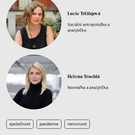
Lucie Trlifajová
Sociální antropoložka a
analytička
Helena Truchlá
Novinářka a analytička
společnost
pandemie
nerovnost