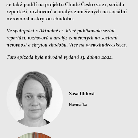
Kateřina Smejkalová
se také podílí na projektu Chudé Česko 2021, seriálu
reportáží, rozhovorů a analýz zaměřených na sociální
nerovnost a skrytou chudobu.
Jsem radikál – Kdo je víc?
Ve spolupráci s Aktuálně.cz, které publikovalo seriál
Miloš Gregor
reportáží, rozhovorů a analýz zaměřených na sociální
Jan Charvát
nerovnost a skrytou chudobu. Více na
www.chudecesko.cz
.
Matouš Hrdina
radikalizace
média
Tato epizoda byla původně vydaná 13. dubna 2022.
sociální sítě
Zobrazit více
Saša Uhlová
Novinářka