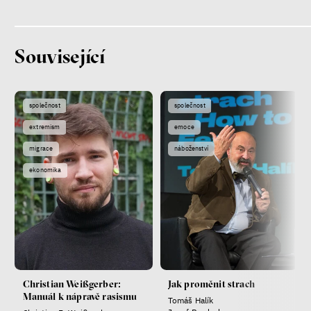
Související
společnost
společnost
extremism
emoce
migrace
náboženství
ekonomika
Christian Weißgerber:
Jak proměnit strach
Manuál k nápravě rasismu
Tomáš Halík