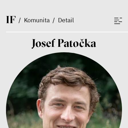
I
F
/
Komunita
/
Detail
Bill McKibben
Environmentalista, spisovatel,
publicista
Josef Patočka
Nehrajeme o to, jaké peníze
budeme mít, ale čí budou, říká
ekonom Palanský
Miroslav Palanský, Petr Bittner
rozhovor