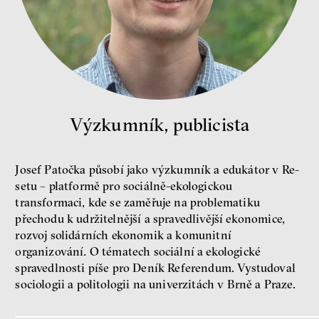
peníze
ekonomika
Demokracie v limitech.
Jeffrey Winters o tom, jak
Výzkumník, publicista
majetek oligarchů určuje
pravidla
Jeffrey A. Winters
Josef Patočka působí jako výzkumník a edukátor v Re-
Petr Bittner
setu – platformě pro sociálně-ekologickou
transformaci, kde se zaměřuje na problematiku
přechodu k udržitelnější a spravedlivější ekonomice,
rozvoj solidárních ekonomik a komunitní
organizování. O tématech sociální a ekologické
spravedlnosti píše pro Deník Referendum. Vystudoval
peníze
demokracie
sociologii a politologii na univerzitách v Brně a Praze.
Nová pravidla