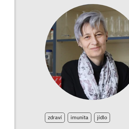
zdraví
imunita
jídlo