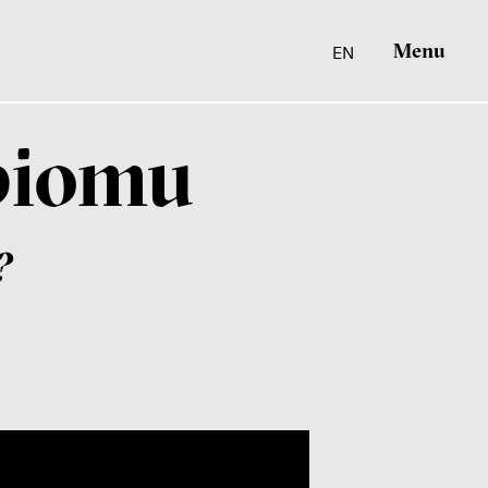
Menu
EN
biomu
?