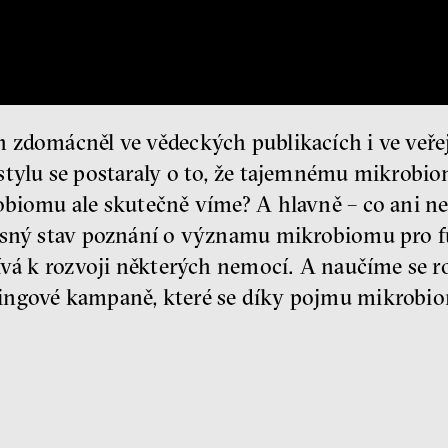
 zdomácněl ve vědeckých publikacích i ve veř
stylu se postaraly o to, že tajemnému mikrobi
obiomu ale skutečně víme? A hlavně – co ani n
časný stav poznání o významu mikrobiomu pro f
ívá k rozvoji některých nemocí. A naučíme se r
ingové kampaně, které se díky pojmu mikrobiom