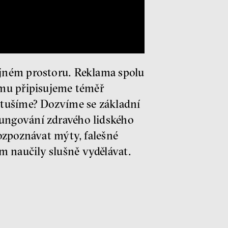
ejném prostoru. Reklama spolu
omu připisujeme téměř
etušíme? Dozvíme se základní
ungování zdravého lidského
ozpoznávat mýty, falešné
 naučily slušně vydělávat.