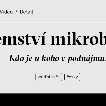
Video
/
Detail
emství mikro
Kdo je u koho v podnájmu
vnitřní svět
česky