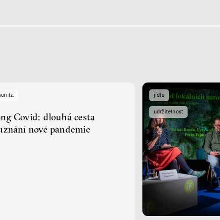
munita
jídlo
udržitelnost
ng Covid: dlouhá cesta
uznání nové pandemie