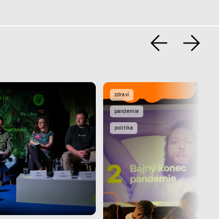
zdraví
pandemie
politika