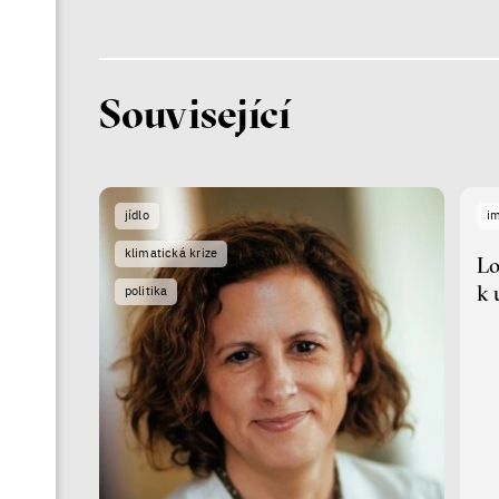
Související
jídlo
i
klimatická krize
Lo
k 
politika