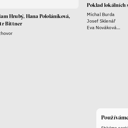
Poklad lokálních 
Michal Burda
am Hrubý, Hana Pololáníková,
Josef Sklenář
tr Bittner
Eva Nováková
zhovor
Petra Tajovský Po
Používáme
Sbíráme cooki