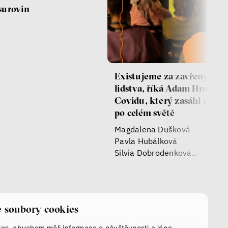
surovin
spěchová
Existujeme za zavřenýma 
lidstva, říká Adam Hrubý o
Covidu, který zasáhl milion
po celém světě
Magdalena Dušková
Pavla Hubálková
Silvia Dobrodenková
Rebeka Veselá
Adam Hrubý
Hana Pololáníková
Klára Šimáčková Laurenčíkov
 soubory cookies
es, abychom měli informace o návštěvnosti a lépe