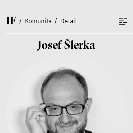
Závěrečná zpráva IF 2025
I
F
/
Komunita
/
Detail
Josef Šlerka
Bill McKibben
Environmentalista, spisovatel,
publicista