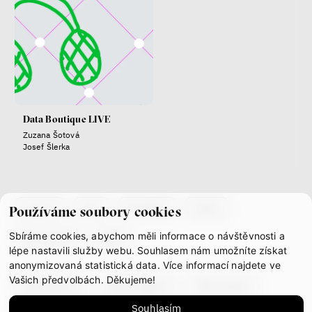
peníze
demokracie
Nová pravidla
Jakub Rákosník
Data Boutique LIVE
Ondřej Slačálek
Zuzana Šotová
Miroslav Palanský
Josef Šlerka
Lucie Trlifajová
Kateřina Smejkalová
nerovnost
ekonomika
co je if
tým
kontakty
press
Používáme soubory cookies
Fotogalerie IF 2025
Sbíráme cookies, abychom měli informace o návštěvnosti a
partnerství
gdpr
lépe nastavili služby webu. Souhlasem nám umožníte získat
anonymizovaná statistická data. Více informací najdete ve
Vašich předvolbách. Děkujeme!
facebook
instagram
youtube
Souhlasím