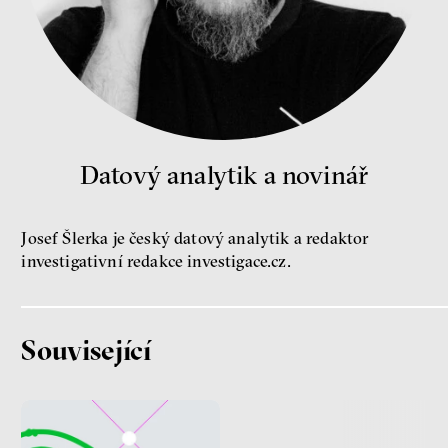
Nehrajeme o to, jaké peníze
budeme mít, ale čí budou, říká
ekonom Palanský
Miroslav Palanský, Petr Bittner
rozhovor
Datový analytik a novinář
Josef Šlerka je český datový analytik a redaktor
peníze
ekonomika
investigativní redakce investigace.cz.
Demokracie v limitech.
Jeffrey Winters o tom, jak
majetek oligarchů určuje
Související
pravidla
Jeffrey A. Winters
Petr Bittner