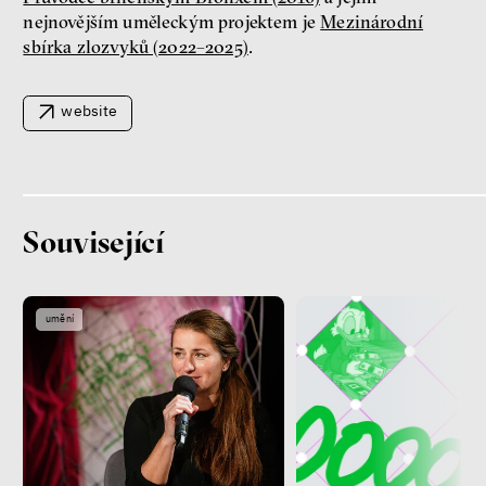
nejnovějším uměleckým projektem je
Mezinárodní
sbírka zlozvyků (2022–2025)
.
website
Patricia Churchland
Související
Filozofka
umění
Seznamky, skinnyTok a nový
konzervatismus: mapa