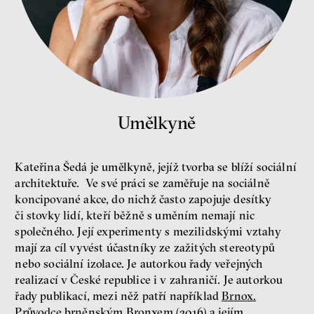
pravidla
Jeffrey A. Winters
Petr Bittner
Umělkyně
peníze
demokracie
Nová pravidla
Kateřina Šedá je umělkyně, jejíž tvorba se blíží sociální
architektuře. Ve své práci se zaměřuje na sociálně
Jakub Rákosník
Ondřej Slačálek
koncipované akce, do nichž často zapojuje desítky
Miroslav Palanský
či stovky lidí, kteří běžně s uměním nemají nic
Lucie Trlifajová
společného. Její experimenty s mezilidskými vztahy
Kateřina Smejkalová
mají za cíl vyvést účastníky ze zažitých stereotypů
nerovnost
ekonomika
nebo sociální izolace. Je autorkou řady veřejných
realizací v České republice i v zahraničí. Je autorkou
Fotogalerie IF 2025
řady publikací, mezi něž patří například
Brnox.
Průvodce brněnským Bronxem (2016)
a jejím