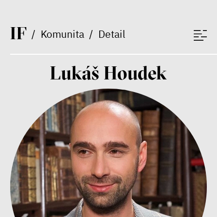
Mezi námi a dětmi
I
F
/
Komunita
/
Detail
Markéta Pechová
Zuzana Jiráček Fillingerová
Tomáš Feřtek
Lukáš Houdek
Klára Šimáčková Laurenčíková
duševní zdraví
rodina
péče
Závěrečná zpráva IF 2025