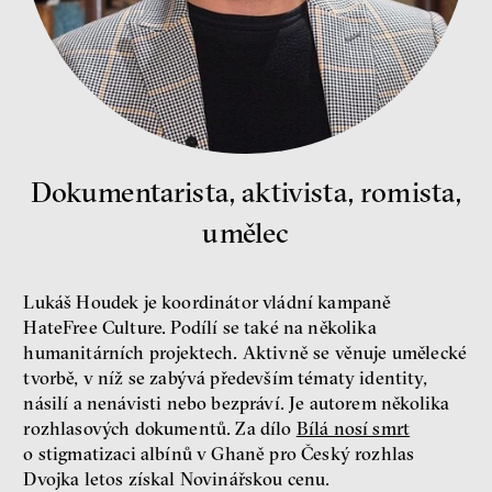
Bill McKibben
Environmentalista, spisovatel,
publicista
Dokumentarista, aktivista, romista,
umělec
Nehrajeme o to, jaké peníze
budeme mít, ale čí budou, říká
Lukáš Houdek je koordinátor vládní kampaně
ekonom Palanský
HateFree Culture. Podílí se také na několika
Miroslav Palanský, Petr Bittner
humanitárních projektech. Aktivně se věnuje umělecké
rozhovor
tvorbě, v níž se zabývá především tématy identity,
násilí a nenávisti nebo bezpráví. Je autorem několika
rozhlasových dokumentů. Za dílo
Bílá nosí smrt
o stigmatizaci albínů v Ghaně pro Český rozhlas
Dvojka letos získal Novinářskou cenu.