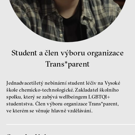
peníze
ekonomika
Demokracie v limitech.
Student a člen výboru organizace
Jeffrey Winters o tom, jak
majetek oligarchů určuje
Trans*parent
pravidla
Jeffrey A. Winters
Petr Bittner
Jednadvacetiletý nebinární student léčiv na Vysoké
škole chemicko-technologické. Zakladatel školního
spolku, který se zabývá wellbeingem LGBTQI+
studentstva. Člen výboru organizace Trans*parent,
ve kterém se věnuje hlavně vzdělávání.
peníze
demokracie