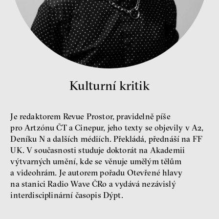
Bill McKibben
Environmentalista, spisovatel,
publicista
Kulturní kritik
Je redaktorem Revue Prostor, pravidelně píše
pro Artzónu ČT a Cinepur, jeho texty se objevily v A2,
Deníku N a dalších médiích. Překládá, přednáší na FF
Nehrajeme o to, jaké peníze
UK. V současnosti studuje doktorát na Akademii
budeme mít, ale čí budou, říká
ekonom Palanský
výtvarných umění, kde se věnuje umělým tělům
Miroslav Palanský, Petr Bittner
a videohrám. Je autorem pořadu Otevřené hlavy
rozhovor
na stanici Radio Wave ČRo a vydává nezávislý
interdisciplinární časopis Dýpt.