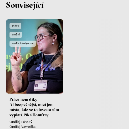
Související
Fotogalerie IF 2025
práce
umění
umělá inteligence
Patricia Churchland
Filozofka
Práce není díky
AI bezpečnější, mizí jen
místa, kde se to investorům
vyplatí, říká Homfray
Ondřej Lánský
Ondřej Vavrečka