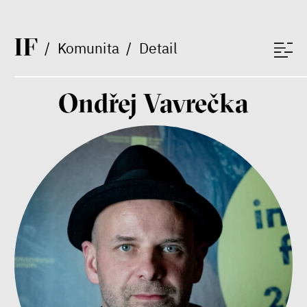
publicista
I
F
/
Komunita
/
Detail
Ondřej Vavrečka
Nehrajeme o to, jaké peníze
budeme mít, ale čí budou, říká
ekonom Palanský
Miroslav Palanský, Petr Bittner
rozhovor
peníze
ekonomika