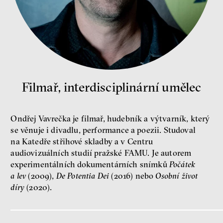
Demokracie v limitech.
Jeffrey Winters o tom, jak
majetek oligarchů určuje
pravidla
Jeffrey A. Winters
Petr Bittner
Filmař, interdisciplinární umělec
Ondřej Vavrečka je filmař, hudebník a výtvarník, který
se věnuje i divadlu, performance a poezii. Studoval
peníze
demokracie
na Katedře střihové skladby a v Centru
audiovizuálních studií pražské FAMU. Je autorem
Nová pravidla
experimentálních dokumentárních snímků
Počátek
Jakub Rákosník
a lev
(2009),
De Potentia Dei
(2016) nebo
Osobní život
Ondřej Slačálek
díry
(2020).
Miroslav Palanský
Lucie Trlifajová
Kateřina Smejkalová
nerovnost
ekonomika