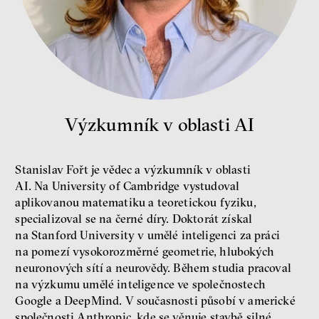
Environmentalista, spisovatel,
publicista
Výzkumník v oblasti AI
Nehrajeme o to, jaké peníze
budeme mít, ale čí budou, říká
Stanislav Fořt je vědec a výzkumník v oblasti
ekonom Palanský
AI. Na University of Cambridge vystudoval
Miroslav Palanský, Petr Bittner
aplikovanou matematiku a teoretickou fyziku,
rozhovor
specializoval se na černé díry. Doktorát získal
na Stanford University v umělé inteligenci za práci
na pomezí vysokorozměrné geometrie, hlubokých
neuronových sítí a neurovědy. Během studia pracoval
na výzkumu umělé inteligence ve společnostech
Google a DeepMind. V současnosti působí v americké
společnosti Anthropic, kde se věnuje stavbě silné
peníze
ekonomika