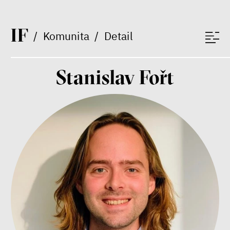
Mezi námi a dětmi
Markéta Pechová
I
F
/
Komunita
/
Detail
Zuzana Jiráček Fillingerová
Tomáš Feřtek
Klára Šimáčková Laurenčíková
duševní zdraví
rodina
Stanislav Fořt
péče
Závěrečná zpráva IF 2025
Bill McKibben