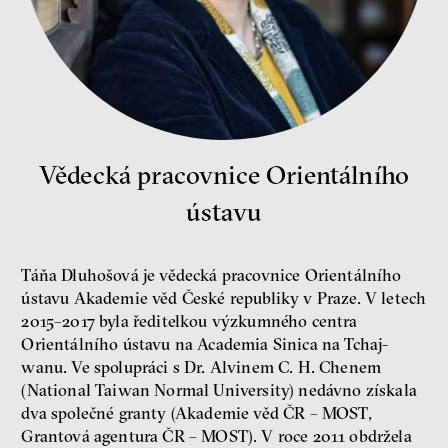
Jeffrey A. Winters
Petr Bittner
Vědecká pracovnice Orientálního
peníze
demokracie
ústavu
Nová pravidla
Jakub Rákosník
Ondřej Slačálek
Táňa Dluhošová je vědecká pracovnice Orientálního
Miroslav Palanský
ústavu Akademie věd České republiky v Praze. V letech
Lucie Trlifajová
2015–2017 byla ředitelkou výzkumného centra
Kateřina Smejkalová
Orientálního ústavu na Academia Sinica na Tchaj-
nerovnost
ekonomika
wanu. Ve spolupráci s Dr. Alvinem C. H. Chenem
(National Taiwan Normal University) nedávno získala
Fotogalerie IF 2025
dva společné granty (Akademie věd ČR – MOST,
Grantová agentura ČR – MOST). V roce 2011 obdržela