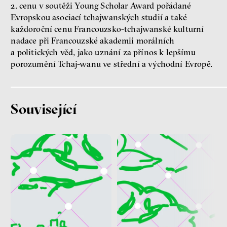
2. cenu v soutěži Young Scholar Award pořádané
Evropskou asociací tchajwanských studií a také
každoroční cenu Francouzsko-tchajwanské kulturní
nadace při Francouzské akademii morálních
a politických věd, jako uznání za přínos k lepšímu
porozumění Tchaj-wanu ve střední a východní Evropě.
Patricia Churchland
Související
Filozofka
Seznamky, skinnyTok a nový
konzervatismus: mapa