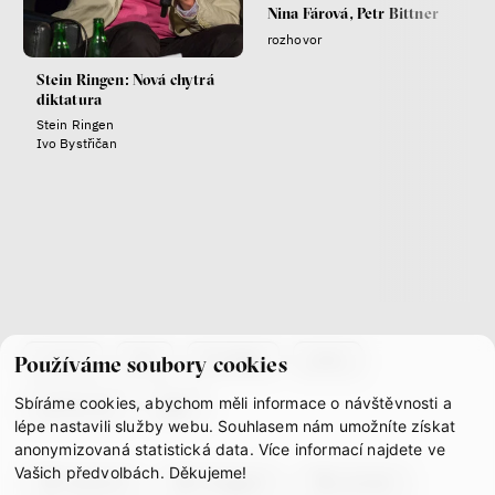
Nina Fárová, Petr Bittner
rozhovor
Stein Ringen: Nová chytrá
diktatura
Stein Ringen
Ivo Bystřičan
co je if
tým
kontakty
press
Používáme soubory cookies
Sbíráme cookies, abychom měli informace o návštěvnosti a
partnerství
gdpr
lépe nastavili služby webu. Souhlasem nám umožníte získat
anonymizovaná statistická data. Více informací najdete ve
Vašich předvolbách. Děkujeme!
facebook
instagram
youtube