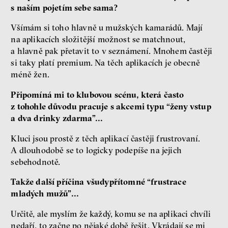
s naším pojetím sebe sama?
Všímám si toho hlavně u mužských kamarádů. Mají
na aplikacích složitější možnost se matchnout,
a hlavně pak přetavit to v seznámení. Mnohem častěji
si taky platí premium. Na těch aplikacích je obecně
méně žen.
Připomíná mi to klubovou scénu, která často
z tohohle důvodu pracuje s akcemi typu “ženy vstup
a dva drinky zdarma”...
Kluci jsou prostě z těch aplikací častěji frustrovaní.
A dlouhodobě se to logicky podepíše na jejich
sebehodnotě.
Takže další příčina všudypřítomné “frustrace
mladých mužů”...
Určitě, ale myslím že každý, komu se na aplikaci chvíli
nedaří, to začne po nějaké době řešit. Vkrádají se mi