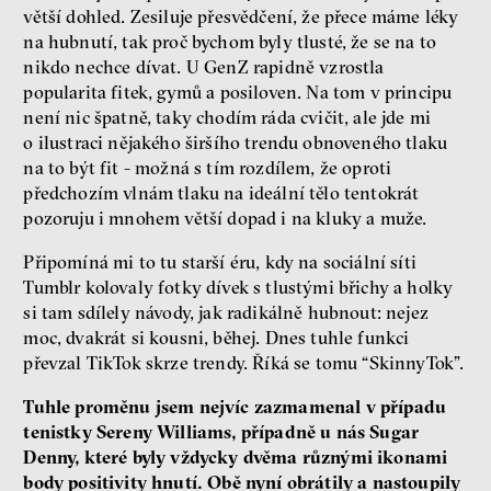
větší dohled. Zesiluje přesvědčení, že přece máme léky
na hubnutí, tak proč bychom byly tlusté, že se na to
nikdo nechce dívat. U GenZ rapidně vzrostla
popularita fitek, gymů a posiloven. Na tom v principu
není nic špatně, taky chodím ráda cvičit, ale jde mi
o ilustraci nějakého širšího trendu obnoveného tlaku
na to být fit - možná s tím rozdílem, že oproti
předchozím vlnám tlaku na ideální tělo tentokrát
pozoruju i mnohem větší dopad i na kluky a muže.
Připomíná mi to tu starší éru, kdy na sociální síti
Tumblr kolovaly fotky dívek s tlustými břichy a holky
si tam sdílely návody, jak radikálně hubnout: nejez
moc, dvakrát si kousni, běhej. Dnes tuhle funkci
převzal TikTok skrze trendy. Říká se tomu “SkinnyTok”.
Tuhle proměnu jsem nejvíc zazmamenal v případu
tenistky Sereny Williams, případně u nás Sugar
Denny, které byly vždycky dvěma různými ikonami
body positivity hnutí. Obě nyní obrátily a nastoupily