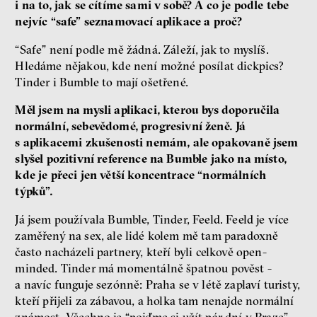
i na to, jak se cítíme sami v sobě? A co je podle tebe
nejvíc “safe” seznamovací aplikace a proč?
“Safe” není podle mě žádná. Záleží, jak to myslíš.
Hledáme nějakou, kde není možné posílat dickpics?
Tinder i Bumble to mají ošetřené.
Měl jsem na mysli aplikaci, kterou bys doporučila
normální, sebevědomé, progresivní ženě. Já
s aplikacemi zkušenosti nemám, ale opakovaně jsem
slyšel pozitivní reference na Bumble jako na místo,
kde je přeci jen větší koncentrace “normálních
týpků”.
Já jsem používala Bumble, Tinder, Feeld. Feeld je více
zaměřený na sex, ale lidé kolem mě tam paradoxně
často nacházeli partnery, kteří byli celkově open-
minded. Tinder má momentálně špatnou pověst -
a navíc funguje sezónně: Praha se v létě zaplaví turisty,
kteří přijeli za zábavou, a holka tam nenajde normální
známost. Všechno je “pojďme si užít pár dní v Praze”.