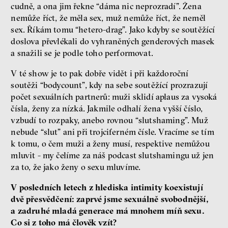
cudně, a ona jim řekne “dáma nic neprozradí”. Žena
nemůže říct, že měla sex, muž nemůže říct, že neměl
sex. Říkám tomu “hetero-drag”. Jako kdyby se soutěžící
doslova převlékali do vyhraněných genderových masek
a snažili se je podle toho performovat.
V té show je to pak dobře vidět i při každoroční
soutěži “bodycount”, kdy na sebe soutěžící prozrazují
počet sexuálních partnerů: muži sklidí aplaus za vysoká
čísla, ženy za nízká. Jakmile odhalí žena vyšší číslo,
vzbudí to rozpaky, anebo rovnou “slutshaming”. Muž
nebude “slut” ani při trojciferném čísle. Vracíme se tím
k tomu, o čem muži a ženy musí, respektive nemůžou
mluvit - my čelíme za náš podcast slutshamingu už jen
za to, že jako ženy o sexu mluvíme.
V posledních letech z hlediska intimity koexistují
dvě přesvědčení: zaprvé jsme sexuálně svobodnější,
a zadruhé mladá generace má mnohem míň sexu.
Co si z toho má člověk vzít?