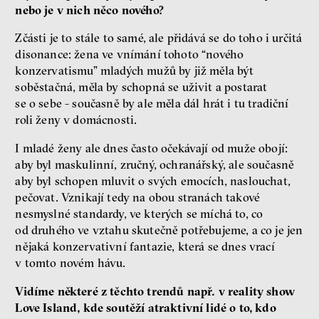
nebo je v nich něco nového?
Zčásti je to stále to samé, ale přidává se do toho i určitá
disonance: žena ve vnímání tohoto “nového
konzervatismu” mladých mužů by již měla být
soběstačná, měla by schopná se uživit a postarat
se o sebe - současně by ale měla dál hrát i tu tradiční
roli ženy v domácnosti.
I mladé ženy ale dnes často očekávají od muže obojí:
aby byl maskulinní, zručný, ochranářský, ale současně
aby byl schopen mluvit o svých emocích, naslouchat,
pečovat. Vznikají tedy na obou stranách takové
nesmyslné standardy, ve kterých se míchá to, co
od druhého ve vztahu skutečně potřebujeme, a co je jen
nějaká konzervativní fantazie, která se dnes vrací
v tomto novém hávu.
Vidíme některé z těchto trendů např. v reality show
Love Island, kde soutěží atraktivní lidé o to, kdo