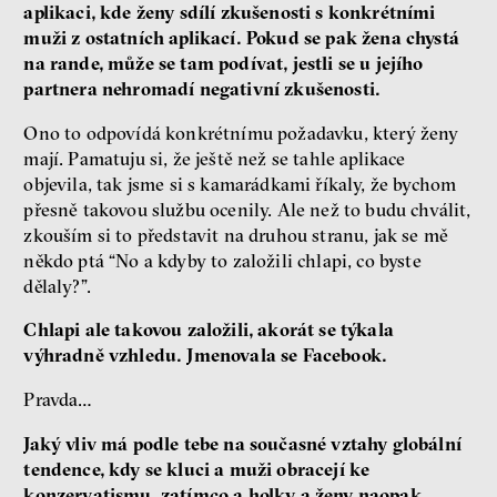
aplikaci, kde ženy sdílí zkušenosti s konkrétními
muži z ostatních aplikací. Pokud se pak žena chystá
na rande, může se tam podívat, jestli se u jejího
partnera nehromadí negativní zkušenosti.
Ono to odpovídá konkrétnímu požadavku, který ženy
mají. Pamatuju si, že ještě než se tahle aplikace
objevila, tak jsme si s kamarádkami říkaly, že bychom
přesně takovou službu ocenily. Ale než to budu chválit,
zkouším si to představit na druhou stranu, jak se mě
někdo ptá “No a kdyby to založili chlapi, co byste
dělaly?”.
Chlapi ale takovou založili, akorát se týkala
výhradně vzhledu. Jmenovala se Facebook.
Pravda…
Jaký vliv má podle tebe na současné vztahy globální
tendence, kdy se kluci a muži obracejí ke
konzervatismu, zatímco a holky a ženy naopak