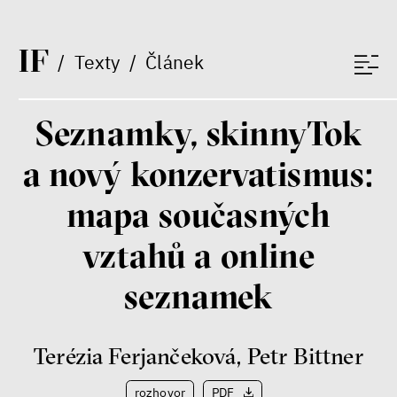
I
F
/
Texty
/
Článek
Seznamky, skinnyTok
a nový konzervatismus:
mapa současných
vztahů a online
seznamek
Terézia Ferjančeková
,
Petr Bittner
rozhovor
PDF