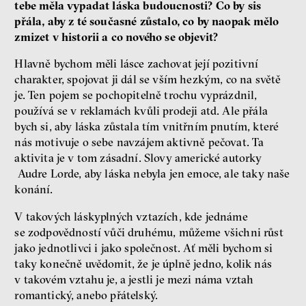
tebe měla vypadat láska budoucnosti? Co by sis
přála, aby z té současné zůstalo, co by naopak mělo
zmizet v historii a co nového se objevit?
Hlavně bychom měli lásce zachovat její pozitivní
charakter, spojovat ji dál se vším hezkým, co na světě
je. Ten pojem se pochopitelně trochu vyprázdnil,
používá se v reklamách kvůli prodeji atd. Ale přála
bych si, aby láska zůstala tím vnitřním pnutím, které
nás motivuje o sebe navzájem aktivně pečovat. Ta
aktivita je v tom zásadní. Slovy americké autorky
Audre Lorde, aby láska nebyla jen emoce, ale taky naše
konání.
V takových láskyplných vztazích, kde jednáme
se zodpovědností vůči druhému, můžeme všichni růst
jako jednotlivci i jako společnost. Ať měli bychom si
taky konečně uvědomit, že je úplně jedno, kolik nás
v takovém vztahu je, a jestli je mezi náma vztah
romantický, anebo přátelský.