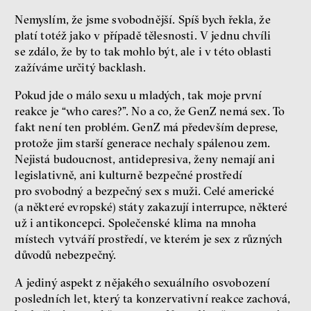
Nemyslím, že jsme svobodnější. Spíš bych řekla, že
platí totéž jako v případě tělesnosti. V jednu chvíli
se zdálo, že by to tak mohlo být, ale i v této oblasti
zažíváme určitý backlash.
Pokud jde o málo sexu u mladých, tak moje první
reakce je “who cares?”. No a co, že GenZ nemá sex. To
fakt není ten problém. GenZ má především deprese,
protože jim starší generace nechaly spálenou zem.
Nejistá budoucnost, antidepresiva, ženy nemají ani
legislativně, ani kulturně bezpečné prostředí
pro svobodný a bezpečný sex s muži. Celé americké
(a některé evropské) státy zakazují interrupce, některé
už i antikoncepci. Společenské klima na mnoha
místech vytváří prostředí, ve kterém je sex z různých
důvodů nebezpečný.
A jediný aspekt z nějakého sexuálního osvobození
posledních let, který ta konzervativní reakce zachová,