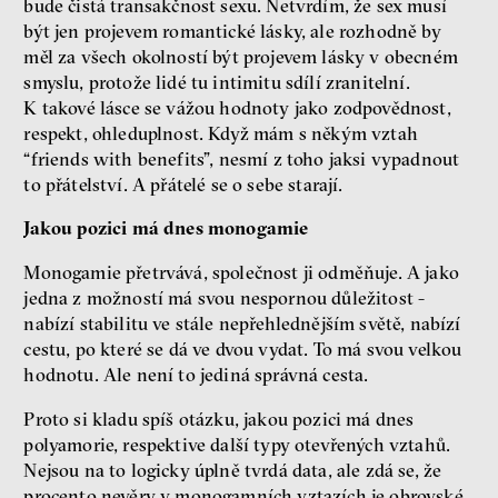
bude čistá transakčnost sexu. Netvrdím, že sex musí
být jen projevem romantické lásky, ale rozhodně by
měl za všech okolností být projevem lásky v obecném
smyslu, protože lidé tu intimitu sdílí zranitelní.
K takové lásce se vážou hodnoty jako zodpovědnost,
respekt, ohleduplnost. Když mám s někým vztah
“friends with benefits”, nesmí z toho jaksi vypadnout
to přátelství. A přátelé se o sebe starají.
Jakou pozici má dnes monogamie
Monogamie přetrvává, společnost ji odměňuje. A jako
jedna z možností má svou nespornou důležitost -
nabízí stabilitu ve stále nepřehlednějším světě, nabízí
cestu, po které se dá ve dvou vydat. To má svou velkou
hodnotu. Ale není to jediná správná cesta.
Proto si kladu spíš otázku, jakou pozici má dnes
polyamorie, respektive další typy otevřených vztahů.
Nejsou na to logicky úplně tvrdá data, ale zdá se, že
procento nevěry v monogamních vztazích je obrovské.