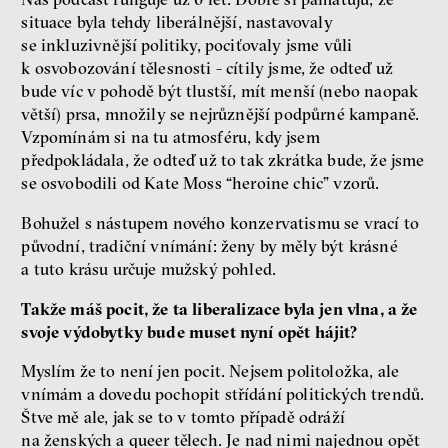
situace byla tehdy liberálnější, nastavovaly
se inkluzivnější politiky, pociťovaly jsme vůli
k osvobozování tělesnosti - cítily jsme, že odteď už
bude víc v pohodě být tlustší, mít menší (nebo naopak
větší) prsa, množily se nejrůznější podpůrné kampaně.
Vzpomínám si na tu atmosféru, kdy jsem
předpokládala, že odteď už to tak zkrátka bude, že jsme
se osvobodili od Kate Moss “heroine chic” vzorů.
Bohužel s nástupem nového konzervatismu se vrací to
původní, tradiční vnímání: ženy by měly být krásné
a tuto krásu určuje mužský pohled.
Takže máš pocit, že ta liberalizace byla jen vlna, a že
svoje výdobytky bude muset nyní opět hájit?
Myslím že to není jen pocit. Nejsem politoložka, ale
vnímám a dovedu pochopit střídání politických trendů.
Štve mě ale, jak se to v tomto případě odráží
na ženských a queer tělech. Je nad nimi najednou opět