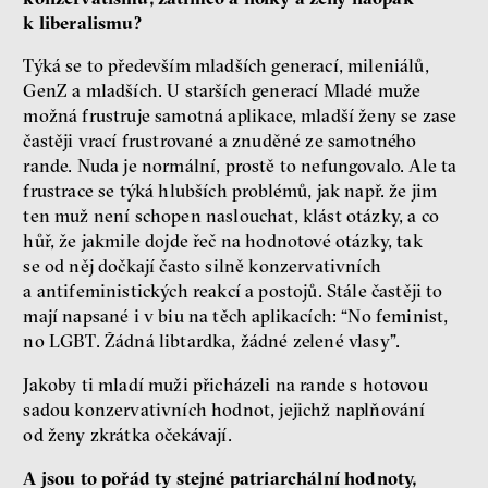
k liberalismu?
Týká se to především mladších generací, mileniálů,
GenZ a mladších. U starších generací Mladé muže
možná frustruje samotná aplikace, mladší ženy se zase
častěji vrací frustrované a znuděné ze samotného
rande. Nuda je normální, prostě to nefungovalo. Ale ta
frustrace se týká hlubších problémů, jak např. že jim
ten muž není schopen naslouchat, klást otázky, a co
hůř, že jakmile dojde řeč na hodnotové otázky, tak
se od něj dočkají často silně konzervativních
a antifeministických reakcí a postojů. Stále častěji to
mají napsané i v biu na těch aplikacích: “No feminist,
no LGBT. Žádná libtardka, žádné zelené vlasy”.
Jakoby ti mladí muži přicházeli na rande s hotovou
sadou konzervativních hodnot, jejichž naplňování
od ženy zkrátka očekávají.
A jsou to pořád ty stejné patriarchální hodnoty,