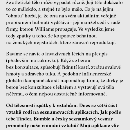
že atletické tělo může vypadat různě. Její tělo dokázalo
to co málokdo, a stejně to bylo málo. Co je na jejím
“obratu” horší, je, že ona na svém aktuálním veřejně
propíraném hubnutí vydělává - její manžel sedí v radě
firmy, kterou Williams propaguje. Ve výsledku jsme
tedy zpátky u toho, že korporace bohatnou
na ženských nejistotách, které zároveň reprodukují.
Bavíme se navíc o invazivních lécích na předpis
(především na cukrovku). Když se berou
bez konzultace, způsobují řídnutí kostí, ztrátu svalové
hmoty a zdravého tuku. A podobné influencerské
globální kampaně akorát napomáhají tomu, že dívky je
berou bez konzultace s lékařem a vystavují svá těla
něčemu, o čem nejsou dostatečně informované.
Od tělesnosti zpátky k vztahům. Dnes se větší část
vztahů rodí na seznamovacích aplikacích. Jak podle
tebe Tinder, Bumble a český seznamkový vesmír
proměnily naše vnímání vztahů? Mají aplikace vliv