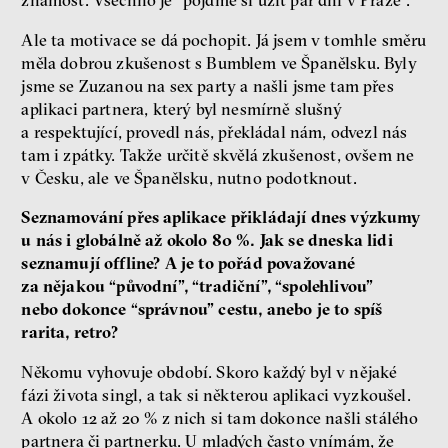
Ale ta motivace se dá pochopit. Já jsem v tomhle směru
měla dobrou zkušenost s Bumblem ve Španělsku. Byly
jsme se Zuzanou na sex party a našli jsme tam přes
aplikaci partnera, který byl nesmírně slušný
a respektující, provedl nás, překládal nám, odvezl nás
tam i zpátky. Takže určitě skvělá zkušenost, ovšem ne
v Česku, ale ve Španělsku, nutno podotknout.
Seznamování přes aplikace přikládají dnes výzkumy
u nás i globálně až okolo 80 %. Jak se dneska lidi
seznamují offline? A je to pořád považované
za nějakou “původní”, “tradiční”, “spolehlivou”
nebo dokonce “správnou” cestu, anebo je to spíš
rarita, retro?
Někomu vyhovuje období. Skoro každý byl v nějaké
fázi života singl, a tak si některou aplikaci vyzkoušel.
A okolo 12 až 20 % z nich si tam dokonce našli stálého
partnera či partnerku. U mladých často vnímám, že