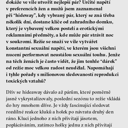
dokáže ve vile utvořit nejlepší pár? Určité napětí
v preferencích žen a mužů jsem zaznamenal
při “hideway”, kdy vybraný pár, který se zná třeba
několik dní, dostane klíče od zahradního domku,
který je vybavený velkou postelí a erotickými
reklamními předměty, a kde může pár strávit noc
v soukromí. Režie se snaží ve vile vytvářet
konstantní sexuální napětí, ve kterém jsou všichni
nucení performovat neustálou sexuální touhu. Jenže
na těch ženách je často vidět, že jim tenhle “dárek”
od režie moc velkou radost neudělal. Napomáhají
i tyhle pořady s milionovou sledovaností reprodukci
toxických vztahů?
Dřív se hideaway dávalo až párům, které poměrně
jasně vykrystalizovaly, poslední sezónu to režie vkládá
do hry mnohem dříve. Je vždy fascinující sledovat
rozdílné reakce kluků a holek po návratu druhý den
ráno. Kluci jednoho z nich přivítají jásotem,
poplácáváním, zatímco holky jednu z nich přivítají