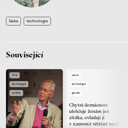
láska
technologie
Související
Čína
práce
technologie
technologie
politika
gender
Chytrá domácnost
ulehčuje ženám jen
zřídka, ovládají ji
v naprosté většině muži