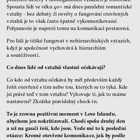
Spousta lidí ve věku 40+ má dnes paralelní romantické
vztahy - bez debaty či osvěty o fungování otevřených
vztahů je to však často špatně vykomunikované.
Polyamorie je naproti tomu na komunikaci postavená.
Pro lidi je těžké fungovat v nehierarchických vztazích,
když je společnost vychovává k hierarchiím
a soutěživosti.
Co dnes lidé od vztahů vlastně očekávají?
Co kdo od vztahu očekává by měl především každý
řešit otevřeně s tím nebo tou, kterých se to týká. Kde
jsi právě teď v tom vztahu? Vyhovuje ti, jak to máme
nastavené? Zkrátka pravidelný check-in.
To je zrovna pozitivní moment v Love Islandu,
abychom jen nekritizovali. Chodí spolu druhý den
a už na gauči řeší, kde jsou. Vede mě to k poslední
otázce: Kromě otevřené komunikace, jak by podle