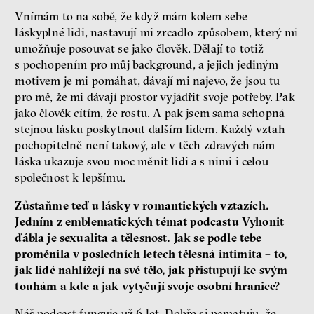
Vnímám to na sobě, že když mám kolem sebe
láskyplné lidi, nastavují mi zrcadlo způsobem, který mi
umožňuje posouvat se jako člověk. Dělají to totiž
s pochopením pro můj background, a jejich jediným
motivem je mi pomáhat, dávají mi najevo, že jsou tu
pro mě, že mi dávají prostor vyjádřit svoje potřeby. Pak
jako člověk cítím, že rostu. A pak jsem sama schopná
stejnou lásku poskytnout dalším lidem. Každý vztah
pochopitelně není takový, ale v těch zdravých nám
láska ukazuje svou moc měnit lidi a s nimi i celou
společnost k lepšímu.
Zůstaňme teď u lásky v romantických vztazích.
Jedním z emblematických témat podcastu Vyhonit
ďábla je sexualita a tělesnost. Jak se podle tebe
proměnila v posledních letech tělesná intimita – to,
jak lidé nahlížejí na své tělo, jak přistupují ke svým
touhám a kde a jak vytyčují svoje osobní hranice?
Náš podcast funguje už 6 let. Dobře si pamatuju, že