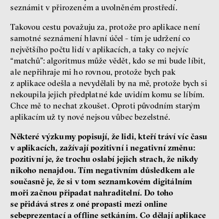
seznámit v přirozeném a uvolněném prostředí.
Takovou cestu považuju za, protože pro aplikace není
samotné seznámení hlavní účel - tím je udržení co
největšího počtu lidí v aplikacích, a taky co nejvíc
“matchů”: algoritmus může vědět, kdo se mi bude líbit,
ale nepřihraje mi ho rovnou, protože bych pak
z aplikace odešla a nevydělali by na mě, protože bych si
nekoupila jejich předplatné kde uvidím komu se líbím.
Chce mě to nechat zkoušet. Oproti původním starým
aplikacím už ty nové nejsou vůbec bezelstné.
Některé výzkumy popisují, že lidi, kteří tráví víc času
v aplikacích, zažívají pozitivní i negativní změnu:
pozitivní je, že trochu oslabí jejich strach, že nikdy
nikoho nenajdou. Tím negativním důsledkem ale
současně je, že si v tom seznamkovém digitálním
moři začnou připadat nahraditelní. Do toho
se přidává stres z oné propasti mezi online
sebeprezentací a offline setkáním. Co dělají aplikace