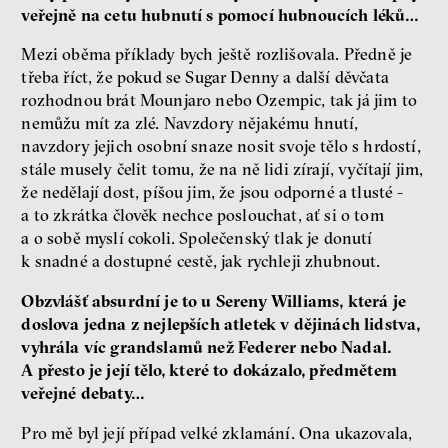
veřejně na cetu hubnutí s pomocí hubnoucích léků…
Mezi oběma příklady bych ještě rozlišovala. Předně je
třeba říct, že pokud se Sugar Denny a další děvčata
rozhodnou brát Mounjaro nebo Ozempic, tak já jim to
nemůžu mít za zlé. Navzdory nějakému hnutí,
navzdory jejich osobní snaze nosit svoje tělo s hrdostí,
stále musely čelit tomu, že na ně lidi zírají, vyčítají jim,
že nedělají dost, píšou jim, že jsou odporné a tlusté -
a to zkrátka člověk nechce poslouchat, ať si o tom
a o sobě myslí cokoli. Společenský tlak je donutí
k snadné a dostupné cestě, jak rychleji zhubnout.
Obzvlášť absurdní je to u Sereny Williams, která je
doslova jedna z nejlepších atletek v dějinách lidstva,
vyhrála víc grandslamů než Federer nebo Nadal.
A přesto je její tělo, které to dokázalo, předmětem
veřejné debaty…
Pro mě byl její případ velké zklamání. Ona ukazovala,