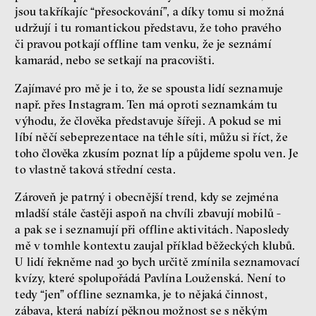
jsou takříkajíc “přesockování”, a díky tomu si možná
udržují i tu romantickou představu, že toho pravého
či pravou potkají offline tam venku, že je seznámí
kamarád, nebo se setkají na pracovišti.
Zajímavé pro mě je i to, že se spousta lidí seznamuje
např. přes Instagram. Ten má oproti seznamkám tu
výhodu, že člověka představuje šířeji. A pokud se mi
líbí něčí sebeprezentace na téhle síti, můžu si říct, že
toho člověka zkusím poznat líp a půjdeme spolu ven. Je
to vlastně taková střední cesta.
Zároveň je patrný i obecnější trend, kdy se zejména
mladší stále častěji aspoň na chvíli zbavují mobilů -
a pak se i seznamují při offline aktivitách. Naposledy
mě v tomhle kontextu zaujal příklad běžeckých klubů.
U lidí řekněme nad 30 bych určitě zmínila seznamovací
kvízy, které spolupořádá Pavlína Louženská. Není to
tedy “jen” offline seznamka, je to nějaká činnost,
zábava, která nabízí pěknou možnost se s někým