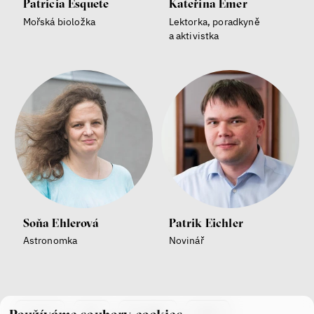
Patricia Esquete
Kateřina Emer
Jakub Rákosník
Ondřej Slačálek
Mořská bioložka
Lektorka, poradkyně
Miroslav Palanský
a aktivistka
Lucie Trlifajová
Kateřina Smejkalová
nerovnost
ekonomika
Fotogalerie IF 2025
Soňa Ehlerová
Patrik Eichler
Astronomka
Novinář
Patricia Churchland
Filozofka
co je if
tým
kontakty
press