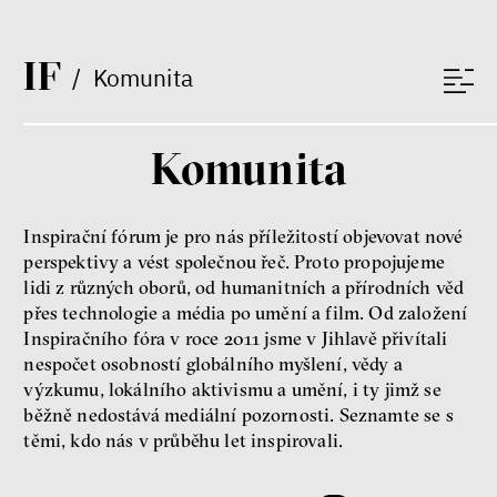
I
F
/
Komunita
Bill McKibben
Environmentalista, spisovatel,
publicista
Komunita
Inspirační fórum je pro nás příležitostí objevovat nové
perspektivy a vést společnou řeč. Proto propojujeme
lidi z různých oborů, od humanitních a přírodních věd
přes technologie a média po umění a film. Od založení
Nehrajeme o to, jaké peníze
Inspiračního fóra v roce 2011 jsme v Jihlavě přivítali
budeme mít, ale čí budou, říká
nespočet osobností globálního myšlení, vědy a
ekonom Palanský
výzkumu, lokálního aktivismu a umění, i ty jimž se
Miroslav Palanský, Petr Bittner
běžně nedostává mediální pozornosti. Seznamte se s
rozhovor
těmi, kdo nás v průběhu let inspirovali.