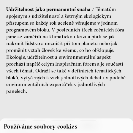
Udržitelnost jako permanentní snaha
/ Tématům
spojeným s udržitelností a šetrným ekologickým
přístupem se každý rok uceleně věnujeme v jednom
programovém bloku. V posledních třech ročnících fóra
jsme se zaměřili na klimatickou krizi a ptali se jak
nakrmit lidstvo a nezničit při tom planetu nebo jak
proměnit vztah člověk ke všemu, co ho obklopuje.
Ekologie, udržitelnost a environmentální aspekt
prochází napříč celým Inspiračním fórem a je součástí
všech témat. Odráží se také v definicích tematických
bloků, vytyčených tezích jednotlivých debat i v podobě
environmentálních expertů*ek v jednotlivých
panelech.
co je if
tým
kontakty
press
Používáme soubory cookies