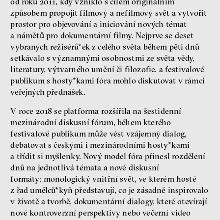
od roku 2011, kdy vzniklo s cílem originálním
způsobem propojit filmový a nefilmový svět a vytvořit
prostor pro objevování a iniciování nových témat
a námětů pro dokumentární filmy. Nejprve se deset
vybraných režisérů*ek z celého světa během pěti dnů
setkávalo s významnými osobnostmi ze světa vědy,
literatury, výtvarného umění či filozofie. a festivalové
publikum s hosty*kami fóra mohlo diskutovat v rámci
veřejných přednášek.
V roce 2018 se platforma rozšířila na šestidenní
mezinárodní diskusní fórum, během kterého
festivalové publikum může vést vzájemný dialog,
debatovat s českými i mezinárodními hosty*kami
a třídit si myšlenky. Nový model fóra přinesl rozdělení
dnů na jednotlivá témata a nové diskusní
formáty: monologický vnitřní svět, ve kterém hosté
z řad umělců*kyň představují, co je zásadně inspirovalo
v životě a tvorbě, dokumentární dialogy, které otevírají
nové kontroverzní perspektivy nebo večerní video