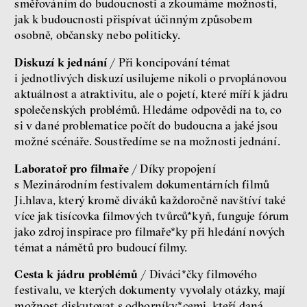
směřováním do budoucnosti a zkoumáme možnosti,
jak k budoucnosti přispívat účinným způsobem
osobně, občansky nebo politicky.
Diskuzí k jednání
/ Při koncipování témat
i jednotlivých diskuzí usilujeme nikoli o prvoplánovou
aktuálnost a atraktivitu, ale o pojetí, které míří k jádru
společenských problémů. Hledáme odpovědi na to, co
si v dané problematice počít do budoucna a jaké jsou
možné scénáře. Soustředíme se na možnosti jednání.
Laboratoř pro filmaře
/ Díky propojení
s Mezinárodním festivalem dokumentárních filmů
Ji.hlava, který kromě diváků každoročně navštíví také
více jak tisícovka filmových tvůrců*kyň, funguje fórum
jako zdroj inspirace pro filmaře*ky při hledání nových
témat a námětů pro budoucí filmy.
Cesta k jádru problémů
/ Diváci*čky filmového
festivalu, ve kterých dokumenty vyvolaly otázky, mají
možnost diskutovat s odborníky*cemi, kteří daná