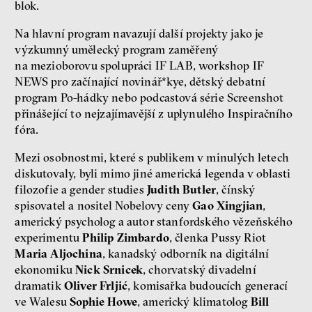
blok.
Na hlavní program navazují další projekty jako je
výzkumný umělecký program zaměřený
na mezioborovu spolupráci IF LAB, workshop IF
NEWS pro začínající novinář*kye, dětský debatní
program Po-hádky nebo podcastová série Screenshot
přinášející to nejzajímavější z uplynulého Inspiračního
fóra.
Mezi osobnostmi, které s publikem v minulých letech
diskutovaly, byli mimo jiné americká legenda v oblasti
filozofie a gender studies
Judith Butler
, čínský
spisovatel a nositel Nobelovy ceny
Gao Xingjian
,
americký psycholog a autor stanfordského vězeňského
experimentu
Philip Zimbardo
, členka Pussy Riot
Maria Aljochina
, kanadský odborník na digitální
ekonomiku
Nick Srnicek
, chorvatský divadelní
dramatik
Oliver Frljić
, komisařka budoucích generací
ve Walesu
Sophie Howe
, americký klimatolog
Bill