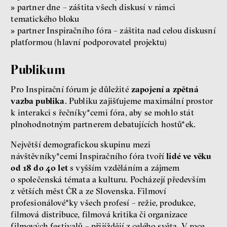
»
partner dne – záštita všech diskusí v rámci
tematického bloku
»
partner Inspiračního fóra – záštita nad celou diskusní
platformou (hlavní podporovatel projektu)
Publikum
Pro Inspirační fórum je důležité
zapojení a zpětná
vazba publika
. Publiku zajišťujeme maximální prostor
k interakci s řečníky*cemi fóra, aby se mohlo stát
plnohodnotným partnerem debatujících hostů*ek.
Největší demografickou skupinu mezi
návštěvníky*cemi Inspiračního fóra tvoří
lidé ve věku
od 18 do 40 let
s vyšším vzděláním a zájmem
o společenská témata a kulturu. Pocházejí především
z větších měst ČR a ze Slovenska. Filmoví
profesionálové*ky všech profesí – režie, produkce,
filmová distribuce, filmová kritika či organizace
filmových festivalů – přijíždějí z celého světa. V roce