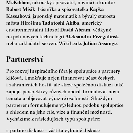
McKibben
, rakouský spisovatel, novinář a kurátor
Robert Misik
, básnířka a spisovatelka
Kapka
Kassabová
, japonský matematik a bývalý starosta
města Hirošima
Tadatoshi Akiba
, americký
environmentální filozof
David Abram
, vědkyně
na poli nových technologií
Aleksandra Przegalinsk
nebo zakladatel serveru WikiLeaks
Julian Assange
.
Partnerství
Pro rozvoj Inspiračního fóra je spolupráce s partnery
klíčová. Umožňuje nejen financovat účast českých
i zahraničních hostů, ale skrze společnou diskuzi také
zapojit perspektivy různých oborů, formulovat nová
témata a objevovat výrazné osobnosti. S každým
partnerem formulujeme výslednou podobu spolupráce
s ohledem na jeho cíle, vize a finanční možnosti.
Vycházíme z následujících typů spolupráce:
»
partner diskuse – záštita vybrané diskuse