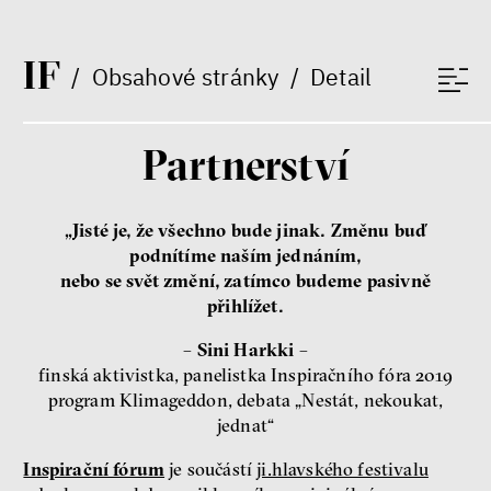
I
F
/
Obsahové stránky
/
Detail
Partnerství
„Jisté je, že všechno bude jinak. Změnu buď
podnítíme naším jednáním,
nebo se svět změní, zatímco budeme pasivně
přihlížet.
– Sini Harkki –
finská aktivistka, panelistka Inspiračního fóra 2019
program Klimageddon, debata „Nestát, nekoukat,
jednat“
Inspirační fórum
je součástí
ji.hlavského festivalu