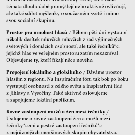
témata dlouhodobě promýšlejí nebo aktivně ovlivňují,
ale také sdílet myšlenky o současném světě i mimo
svou sociální skupinu.
Prostor pro mnohost hlasů
/ Během pěti dní vystoupí
několik desítek mluvčích mluvčích z řad výjimečných
světových i domácích osobností, ale také řečníků*c,
jejichž hlas ve veřejném prostoru zatím nezazníval.
Objevujeme ty, kteří říkají něco nového.
Propojení lokálního a globálního
/ Dáváme prostor
hlasům z regionu. Na Inspiračním fóru tak bok po boku
vystupují osobnosti z celého světa a inspirativní lidé
z Jihlavy a Vysočiny. Také aktivně oslovujeme
a zapojujeme lokální publikum.
Rovné zastoupení mužů a žen mezi řečníky
/
Usilujeme o rovné zastoupení žen a mužů mezi
řečníky*cemi a pestré zastoupení řečníků*c
z nejrůznějších menšinových skupin obyvatelstva.