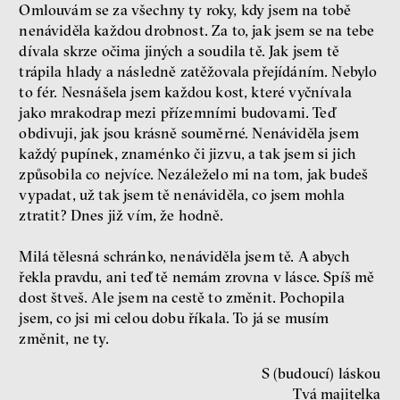
Omlouvám se za všechny ty roky, kdy jsem na tobě
Fotogalerie IF 2025
nenáviděla každou drobnost. Za to, jak jsem se na tebe
dívala skrze očima jiných a soudila tě. Jak jsem tě
trápila hlady a následně zatěžovala přejídáním. Nebylo
to fér. Nesnášela jsem každou kost, které vyčnívala
jako mrakodrap mezi přízemními budovami. Teď
obdivuji, jak jsou krásně souměrné. Nenáviděla jsem
každý pupínek, znaménko či jizvu, a tak jsem si jich
způsobila co nejvíce. Nezáleželo mi na tom, jak budeš
vypadat, už tak jsem tě nenáviděla, co jsem mohla
ztratit? Dnes již vím, že hodně.
Patricia Churchland
Filozofka
Milá tělesná schránko, nenáviděla jsem tě. A abych
řekla pravdu, ani teď tě nemám zrovna v lásce. Spíš mě
dost štveš. Ale jsem na cestě to změnit. Pochopila
jsem, co jsi mi celou dobu říkala. To já se musím
změnit, ne ty.
S (budoucí) láskou
Tvá majitelka