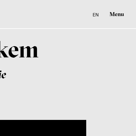
Menu
EN
lkem
ie