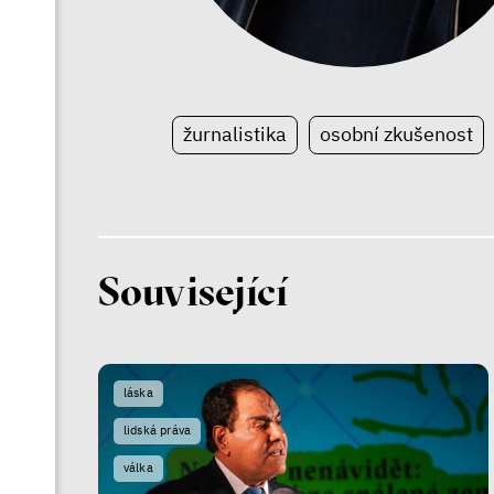
žurnalistika
osobní zkušenost
Související
láska
lidská práva
válka