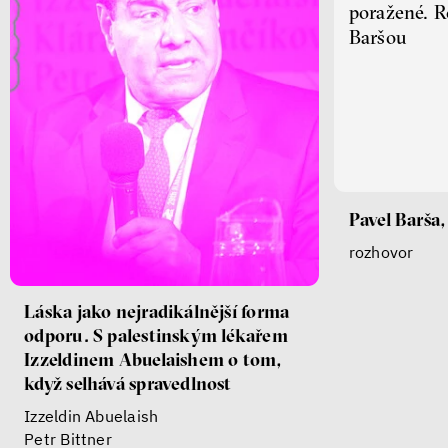
poražené. R
Baršou
Pavel Barša,
rozhovor
Láska jako nejradikálnější forma
odporu. S palestinským lékařem
Izzeldinem Abuelaishem o tom,
když selhává spravedlnost
Izzeldin Abuelaish
Petr Bittner