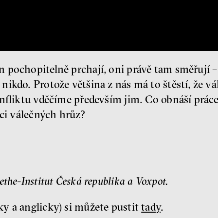
 pochopitelně prchají, oni právě tam směřují –
ikdo. Protože většina z nás má to štěstí, že v
onfliktu vděčíme především jim. Co obnáší práce
dci válečných hrůz?
the-Institut Česká republika a Voxpot.
y a anglicky) si můžete pustit
tady
.