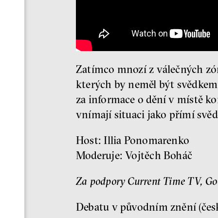
Zatímco mnozí z válečných zón
kterých by neměl být svědkem n
za informace o dění v místě k
vnímají situaci jako přímí svě
Host: Illia Ponomarenko
Moderuje: Vojtěch Boháč
Za podpory Current Time TV, Goe
Debatu v původním znění (česk