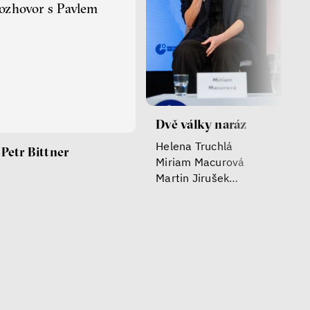
ozhovor s Pavlem
Dvě války naráz
Helena Truchlá
 Petr Bittner
Miriam Macurová
Martin Jirušek
Anna Ackermann