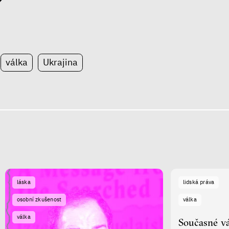
válka
Ukrajina
láska
lidská práva
osobní zkušenost
válka
válka
Současné vá