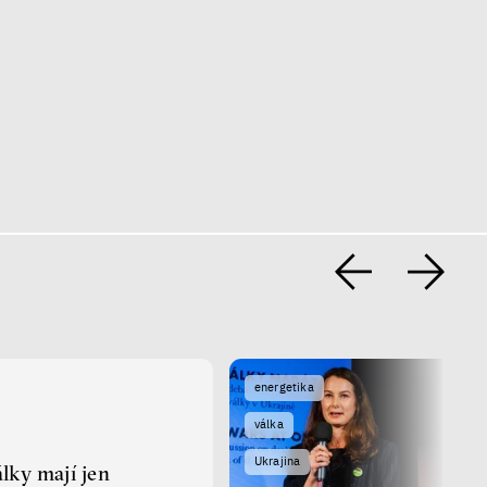
energetika
válka
Ukrajina
lky mají jen