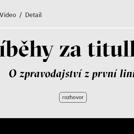
Video
/
Detail
íběhy za titu
O zpravodajství z první lin
rozhovor