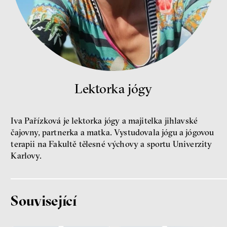
Miroslav Palanský, Petr Bittner
rozhovor
Lektorka jógy
peníze
ekonomika
Iva Pařízková je lektorka jógy a majitelka jihlavské
Demokracie v limitech.
čajovny, partnerka a matka. Vystudovala jógu a jógovou
Jeffrey Winters o tom, jak
terapii na Fakultě tělesné výchovy a sportu Univerzity
majetek oligarchů určuje
Karlovy.
pravidla
Jeffrey A. Winters
Petr Bittner
Související