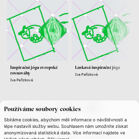
peníze
demokracie
Nová pravidla
Jakub Rákosník
Ondřej Slačálek
Miroslav Palanský
Lucie Trlifajová
Kateřina Smejkalová
nerovnost
ekonomika
Inspirační jóga evropské
Laskavá inspirační jóga
rovnováhy
Iva Pařízková
Iva Pařízková
Fotogalerie IF 2025
co je if
tým
kontakty
press
Používáme soubory cookies
Sbíráme cookies, abychom měli informace o návštěvnosti a
partnerství
gdpr
lépe nastavili služby webu. Souhlasem nám umožníte získat
anonymizovaná statistická data. Více informací najdete ve