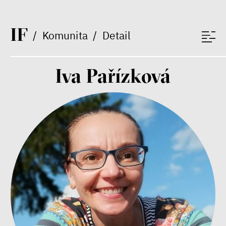
I
F
/
Komunita
/
Detail
Iva Pařízková
Bill McKibben
Environmentalista, spisovatel,
publicista
Nehrajeme o to, jaké peníze
budeme mít, ale čí budou, říká
ekonom Palanský