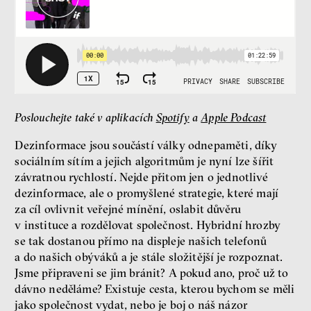
rozhovor
láska
technologie
Poslouchejte také v aplikacích
Spotify
a
Apple Podcast
Nová pravidla – o světě
pro jedno procento
Dezinformace jsou součástí války odnepaměti, díky
s Ondřejem Slačálkem,
sociálním sítím a jejich algoritmům je nyní lze šířit
Miroslavem Palanským,
závratnou rychlostí. Nejde přitom jen o jednotlivé
Lucií Trlifajovou
a Jakubem Rákosníkem
dezinformace, ale o promyšlené strategie, které mají
za cíl ovlivnit veřejné mínění, oslabit důvěru
Jakub Rákosník
Ondřej Slačálek
v instituce a rozdělovat společnost. Hybridní hrozby
Miroslav Palanský
se tak dostanou přímo na displeje našich telefonů
Lucie Trlifajová
a do našich obýváků a je stále složitější je rozpoznat.
Kateřina Smejkalová
Jsme připraveni se jim bránit? A pokud ano, proč už to
dávno neděláme? Existuje cesta, kterou bychom se měli
jako společnost vydat, nebo je boj o náš názor