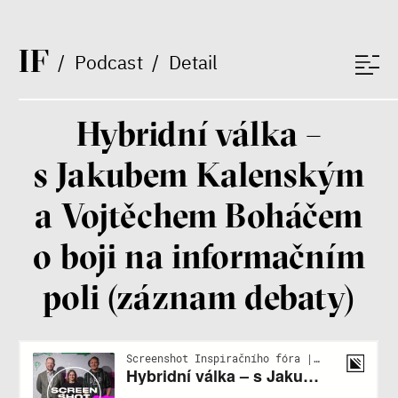
I
F
/
Podcast
/
Detail
Patricia Churchland
Filozofka
Hybridní válka –
s Jakubem Kalenským
a Vojtěchem Boháčem
o boji na informačním
poli (záznam debaty)
Seznamky, skinnyTok a nový
konzervatismus: mapa
současných vztahů a online
seznamek
Terézia Ferjančeková, Petr
Bittner