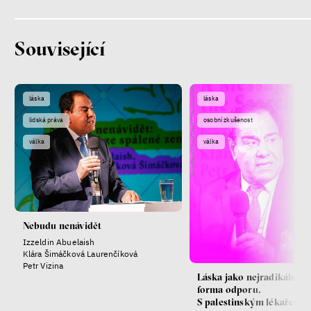
Související
láska
láska
lidská práva
osobní zkušenost
válka
válka
Nebudu nenávidět
Izzeldin Abuelaish
Klára Šimáčková Laurenčíková
Petr Vizina
Láska jako nejradikálnějš
forma odporu.
S palestinským lékařem