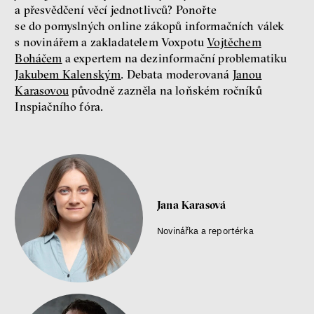
a přesvědčení věcí jednotlivců? Ponořte
Jsem radikál – Kdo je víc?
se do pomyslných online zákopů informačních válek
Miloš Gregor
s novinářem a zakladatelem Voxpotu
Vojtěchem
Jan Charvát
Matouš Hrdina
Boháčem
a expertem na dezinformační problematiku
Jakubem Kalenským
. Debata moderovaná
Janou
radikalizace
média
Karasovou
původně zazněla na loňském ročníků
sociální sítě
Inspiačního fóra.
Zobrazit více
Jana Karasová
Novinářka a reportérka