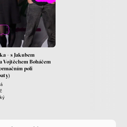
lka – s Jakubem
a Vojtěchem Boháčem
formačním poli
aty)
vá
č
ký