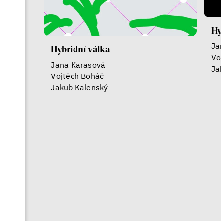
Hy
Ja
Hybridní válka
Vo
Jana Karasová
Ja
Vojtěch Boháč
Jakub Kalenský