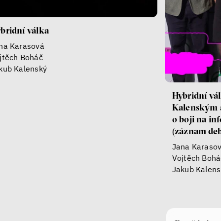
bridní válka
na Karasová
jtěch Boháč
kub Kalenský
Hybridní vá
Kalenským 
o boji na in
(záznam deb
Jana Karaso
Vojtěch Bohá
Jakub Kalens