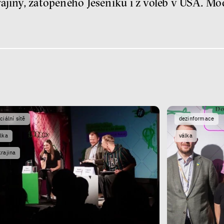
ajiny, zatopeného Jeseníku i z voleb v USA. Mo
ciální sítě
dezinformace
lka
válka
rajina