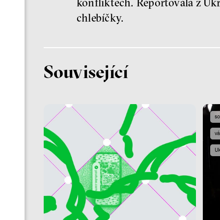
konfliktech. Reportovala z Ukr
chlebíčky.
Související
so
vá
Uk