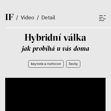
I
F
/
Video
/
Detail
Patricia Churchland
Hybridní válka
Filozofka
jak probíhá u vás doma
keynote a rozhovor
česky
Seznamky, skinnyTok a nový
konzervatismus: mapa
současných vztahů a online
seznamek
Terézia Ferjančeková, Petr