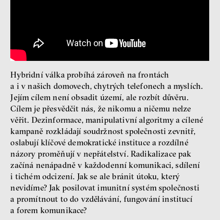
Bittner
rozhovor
láska
technologie
Hybridní válka probíhá zároveň na frontách
a i v našich domovech, chytrých telefonech a myslích.
Nová pravidla – o světě
Jejím cílem není obsadit území, ale rozbít důvěru.
pro jedno procento
Cílem je přesvědčit nás, že nikomu a ničemu nelze
s Ondřejem Slačálkem,
věřit. Dezinformace, manipulativní algoritmy a cílené
Miroslavem Palanským,
kampaně rozkládají soudržnost společnosti zevnitř,
Lucií Trlifajovou
oslabují klíčové demokratické instituce a rozdílné
a Jakubem Rákosníkem
názory proměňují v nepřátelství. Radikalizace pak
Jakub Rákosník
začíná nenápadně v každodenní komunikaci, sdílení
Ondřej Slačálek
i tichém odcizení. Jak se ale bránit útoku, který
Miroslav Palanský
nevidíme? Jak posilovat imunitní systém společnosti
Lucie Trlifajová
Kateřina Smejkalová
a promítnout to do vzdělávání, fungování institucí
a forem komunikace?