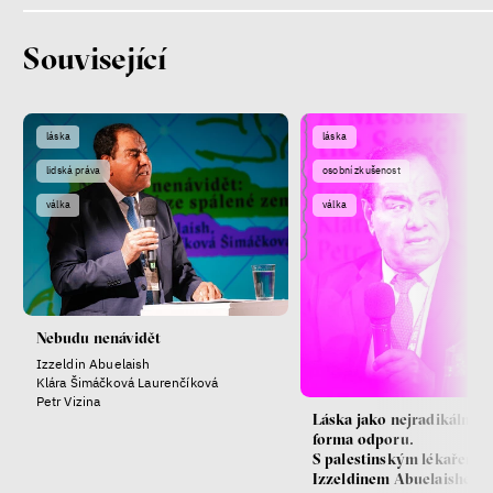
Související
láska
láska
lidská práva
osobní zkušenost
válka
válka
Nebudu nenávidět
Izzeldin Abuelaish
Klára Šimáčková Laurenčíková
Petr Vizina
Láska jako nejradikálnějš
forma odporu.
S palestinským lékařem
Izzeldinem Abuelaishem