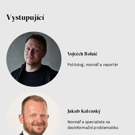
Jsem radikál – Kdo je víc?
Vystupující
Miloš Gregor
Jan Charvát
Matouš Hrdina
radikalizace
média
sociální sítě
Vojtěch Boháč
Politolog, novinář a reportér
Zobrazit více
Jakub Kalenský
Novinář a specialista na
dezinformační problematiku