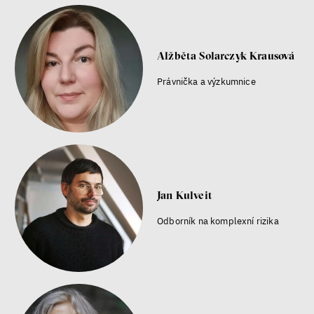
Kateřina Smejkalová
Alžběta Solarczyk Krausová
Jsem radikál – Kdo je víc?
Právnička a výzkumnice
Miloš Gregor
Jan Charvát
Matouš Hrdina
radikalizace
média
sociální sítě
Jan Kulveit
Zobrazit více
Odborník na komplexní rizika