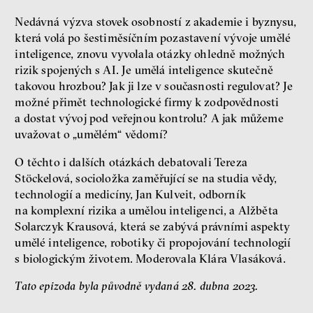
současných vztahů a online
seznamek
Nedávná výzva stovek osobností z akademie i byznysu,
Terézia Ferjančeková, Petr
která volá po šestiměsíčním pozastavení vývoje umělé
Bittner
inteligence, znovu vyvolala otázky ohledně možných
rozhovor
rizik spojených s AI. Je umělá inteligence skutečně
takovou hrozbou? Jak ji lze v současnosti regulovat? Je
možné přimět technologické firmy k zodpovědnosti
a dostat vývoj pod veřejnou kontrolu? A jak můžeme
uvažovat o „umělém“ vědomí?
láska
technologie
O těchto i dalších otázkách debatovali Tereza
Nová pravidla – o světě
Stöckelová, socioložka zaměřující se na studia vědy,
pro jedno procento
technologií a medicíny, Jan Kulveit, odborník
s Ondřejem Slačálkem,
na komplexní rizika a umělou inteligenci, a Alžběta
Miroslavem Palanským,
Solarczyk Krausová, která se zabývá právními aspekty
Lucií Trlifajovou
umělé inteligence, robotiky či propojování technologií
a Jakubem Rákosníkem
s biologickým životem. Moderovala Klára Vlasáková.
Jakub Rákosník
Ondřej Slačálek
Tato epizoda byla původně vydaná 28. dubna 2023.
Miroslav Palanský
Lucie Trlifajová