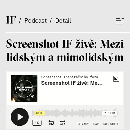
I
F
/
Podcast
/
Detail
Screenshot IF živě: Mezi
lidským a mimolidským
Patricia Churchland
Filozofka
Seznamky, skinnyTok a nový
konzervatismus: mapa