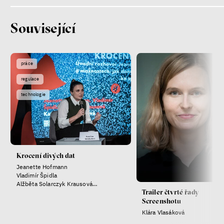
Související
práce
regulace
technologie
Krocení divých dat
Jeanette Hofmann
Vladimír Špidla
Alžběta Solarczyk Krausová
Trailer čtvrté řady
Kateřina Smejkalová
Screenshotu
Klára Vlasáková