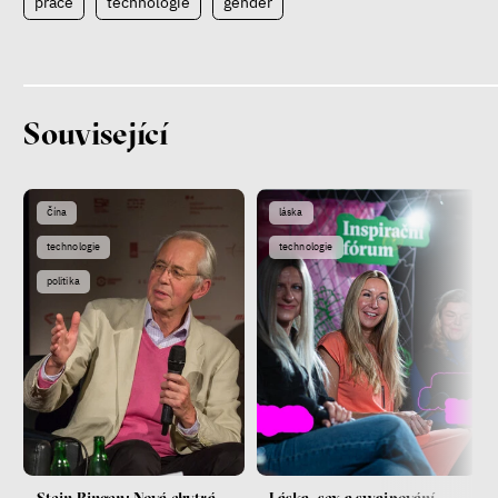
práce
technologie
gender
Související
Čína
láska
technologie
technologie
politika