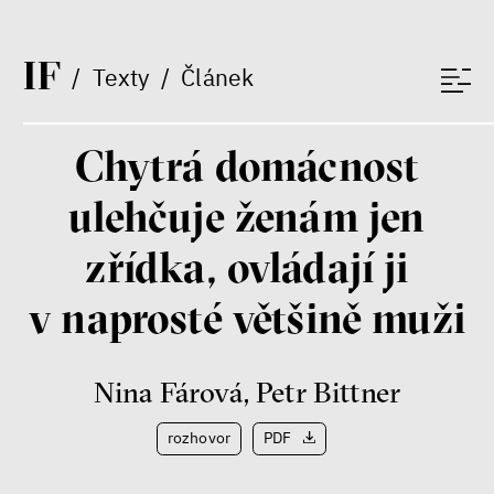
I
F
/
Texty
/
Článek
Chytrá domácnost
ulehčuje ženám jen
zřídka, ovládají ji
v naprosté většině muži
Nina Fárová
,
Petr Bittner
rozhovor
PDF