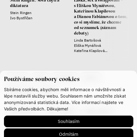
Stein Ringen: Nová chytrá
Láska, sex a swajpování –
diktatura
s Eliškou Mynářovou,
Kateřinou Klapilovou
Stein Ringen
a Dianou Fabiánovou o tom,
Ivo Bystřičan
co si myslíme, že chceme
od seznamek (záznam
debaty)
Linda Bartošová
Eliška Mynářová
Kateřina Klapilová
Diana Fabiánová
co je if
tým
kontakty
press
Používáme soubory cookies
Sbíráme cookies, abychom měli informace o návštěvnosti a
partnerství
gdpr
lépe nastavili služby webu. Souhlasem nám umožníte získat
anonymizovaná statistická data. Více informací najdete ve
Vašich předvolbách. Děkujeme!
facebook
instagram
youtube
Souhlasím
mastodon
Odmítám