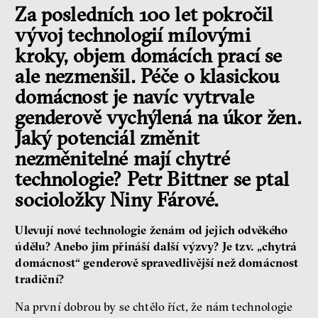
Za posledních 100 let pokročil
vývoj technologií mílovými
kroky, objem domácích prací se
ale nezmenšil. Péče o klasickou
domácnost je navíc vytrvale
genderově vychýlená na úkor žen.
Jaký potenciál změnit
nezměnitelné mají chytré
technologie? Petr Bittner se ptal
socioložky Niny Fárové.
Ulevují nové technologie ženám od jejich odvěkého
údělu? Anebo jim přináší další výzvy? Je tzv. „chytrá
domácnost“ genderově spravedlivější než domácnost
tradiční?
Na první dobrou by se chtělo říct, že nám technologie