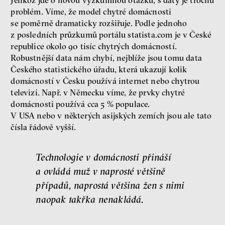
Jelikož jde o novou výzkumnou otázku, s daty je trochu
problém. Víme, že model chytré domácnosti
se poměrně dramaticky rozšiřuje. Podle jednoho
z posledních průzkumů portálu statista.com je v České
republice okolo 90 tisíc chytrých domácností.
Robustnější data nám chybí, nejblíže jsou tomu data
Českého statistického úřadu, která ukazují kolik
domácností v Česku používá internet nebo chytrou
televizi. Např. v Německu víme, že prvky chytré
domácnosti používá cca 5 % populace.
V USA nebo v některých asijských zemích jsou ale tato
čísla řádově vyšší.
Technologie v domácnosti přináší
a ovládá muž v naprosté většině
případů, naprostá většina žen s nimi
naopak takřka nenakládá.