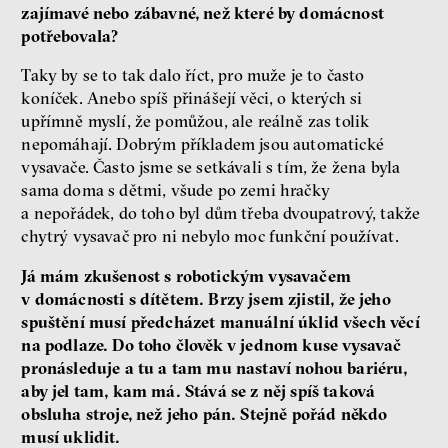
zajímavé nebo zábavné, než které by domácnost
potřebovala?
Taky by se to tak dalo říct, pro muže je to často
koníček. Anebo spíš přinášejí věci, o kterých si
upřímně myslí, že pomůžou, ale reálně zas tolik
nepomáhají. Dobrým příkladem jsou automatické
vysavače. Často jsme se setkávali s tím, že žena byla
sama doma s dětmi, všude po zemi hračky
a nepořádek, do toho byl dům třeba dvoupatrový, takže
chytrý vysavač pro ni nebylo moc funkční používat.
Já mám zkušenost s robotickým vysavačem
v domácnosti s dítětem. Brzy jsem zjistil, že jeho
spuštění musí předcházet manuální úklid všech věcí
na podlaze. Do toho člověk v jednom kuse vysavač
pronásleduje a tu a tam mu nastaví nohou bariéru,
aby jel tam, kam má. Stává se z něj spíš taková
obsluha stroje, než jeho pán. Stejně pořád někdo
musí uklidit.