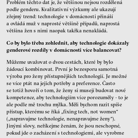
Problém těchto dat je, že většinou nejsou rozdělená
podle genderu. Kvalitativní výzkumy ale ukazují
zřejmý trend: technologie v domácnosti přináší
a ovládá muž v naprosté většině případů, naprostá
většina žen s nimi naopak takřka nenakládá.
Co by bylo třeba zohlednit, aby technologie dokázaly
genderové rozdíly v domácnosti více balancovat?
Můžeme uvažovat o dvou cestách, které by bylo
žádoucí kombinovat. První je bezesporu samotná
výroba pro ženy přístupnějších technologií. Je možné
se více ptát na jejich potřeby a preference. Často
se totiž hovoří o tom, že ženy si musejí budovat nové
kompetence, aby technologiím více porozuměly - to je
ale podle mě trochu mýlka. Měli bychom razit spíše
přístup, kterému se říká „fixing tech, not women“
(„napravujme technologie, nenapravujme ženy“).
Jinými slovy, neříkejme ženám, že jsou neschopné,
pokud jde o zacházení s technologiemi, ale vyrobme