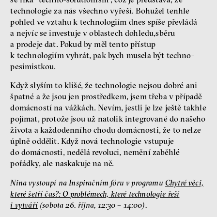
technologie za nás všechno vyřeší. Bohužel tenhle
pohled ve vztahu k technologiím dnes spíše převládá
a nejvíc se investuje v oblastech dohledu,sběru
a prodeje dat. Pokud by měl tento přístup
k technologiím vyhrát, pak bych musela být techno-
pesimistkou.
Když slyším to klišé, že technologie nejsou dobré ani
špatné a že jsou jen prostředkem, jsem třeba v případě
domácností na vážkách. Nevím, jestli je lze ještě takhle
pojímat, protože jsou už natolik integrované do našeho
života a každodenního chodu domácnosti, že to nelze
úplně oddělit. Když nová technologie vstupuje
do domácnosti, nedělá revoluci, nemění zaběhlé
pořádky, ale naskakuje na ně.
Nina vystoupí na Inspiračním fóru v programu
Chytré věci,
které šetří čas?: O problémech, které technologie řeší
i vytváří
(sobota 26. října, 12:30 – 14:00).