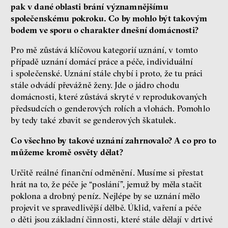
pak v dané oblasti brání významnějšímu
společenskému pokroku. Co by mohlo být takovým
bodem ve sporu o charakter dnešní domácnosti?
Pro mě zůstává klíčovou kategorií uznání, v tomto
případě uznání domácí práce a péče, individuální
i společenské. Uznání stále chybí i proto, že tu práci
stále odvádí převážně ženy. Jde o jádro chodu
domácnosti, které zůstává skryté v reprodukovaných
předsudcích o genderových rolích a vlohách. Pomohlo
by tedy také zbavit se genderových škatulek.
Co všechno by takové uznání zahrnovalo? A co pro to
můžeme kromě osvěty dělat?
Určitě reálné finanční odměnění. Musíme si přestat
hrát na to, že péče je “poslání”, jemuž by měla stačit
poklona a drobný peníz. Nejlépe by se uznání mělo
projevit ve spravedlivější dělbě. Úklid, vaření a péče
o děti jsou základní činnosti, které stále dělají v drtivé