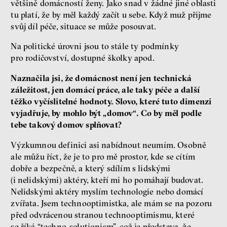
většině domácností ženy. Jako snad v žádné jiné oblasti
tu platí, že by měl každý začít u sebe. Když muž přijme
svůj díl péče, situace se může posouvat.
Na politické úrovni jsou to stále ty podmínky
pro rodičovství, dostupné školky apod.
Naznačila jsi, že domácnost není jen technická
záležitost, jen domácí práce, ale taky péče a další
těžko vyčíslitelné hodnoty. Slovo, které tuto dimenzi
vyjadřuje, by mohlo být „domov“. Co by měl podle
tebe takový domov splňovat?
Výzkumnou definici asi nabídnout neumím. Osobně
ale můžu říct, že je to pro mě prostor, kde se cítím
dobře a bezpečně, a který sdílím s lidskými
(i nelidskými) aktéry, kteří mi ho pomáhají budovat.
Nelidskými aktéry myslím technologie nebo domácí
zvířata. Jsem technooptimistka, ale mám se na pozoru
před odvrácenou stranou technooptimismu, které
se říká “techno-solutionism”, což je představa, že