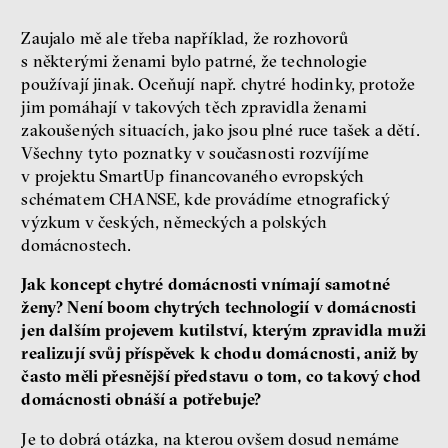
Zaujalo mě ale třeba například, že rozhovorů
s některými ženami bylo patrné, že technologie
používají jinak. Oceňují např. chytré hodinky, protože
jim pomáhají v takových těch zpravidla ženami
zakoušených situacích, jako jsou plné ruce tašek a dětí.
Všechny tyto poznatky v současnosti rozvíjíme
v projektu SmartUp financovaného evropských
schématem CHANSE, kde provádíme etnografický
výzkum v českých, německých a polských
domácnostech.
Jak koncept chytré domácnosti vnímají samotné
ženy? Není boom chytrých technologií v domácnosti
jen dalším projevem kutilství, kterým zpravidla muži
realizují svůj příspěvek k chodu domácnosti, aniž by
často měli přesnější představu o tom, co takový chod
domácnosti obnáší a potřebuje?
Je to dobrá otázka, na kterou ovšem dosud nemáme