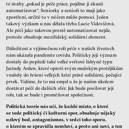
té úvahy „pokud je péče práce, pojďme ji zkusit
automatizovat“. Seniorky a senioři to mají jako
zpestření, určitě to v něčem může pomoci. Jeden
takový výzkum u nás dělala třeba Lucie Vidovičová.
Ale péči jako takovou prostě automatizovat nejde,
protože obsahuje mezilidský, solidární element.
Důležitost a výjimečnou roli péče v našich životech
nám ukázala pandemie covidu. Politicky její význam
dostaly do popředí také velké světové lídryně typu
Jacindy Arden, které oproti svým mužským protějškům
vnášely do řešení velkých krizí právě solidární, pečující
prvek. Vidíme, že to má smysl a že je naším úkolem
dostávat péči do dalších sfér. Jak bude posilovat její
role, tak se bude i proměňovat společnost.
Politická teorie nás učí, že každé místo, o které
se vede politický či kulturní spor, obsahuje nějaký
uzlový bod, antagonismus, v srdci toho sporu,
o kterém se zpravidla nemluví, a proto ani neví, a ten