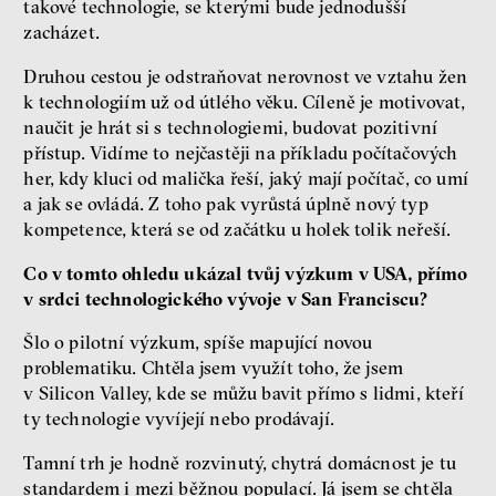
takové technologie, se kterými bude jednodušší
zacházet.
Druhou cestou je odstraňovat nerovnost ve vztahu žen
k technologiím už od útlého věku. Cíleně je motivovat,
naučit je hrát si s technologiemi, budovat pozitivní
přístup. Vidíme to nejčastěji na příkladu počítačových
her, kdy kluci od malička řeší, jaký mají počítač, co umí
a jak se ovládá. Z toho pak vyrůstá úplně nový typ
kompetence, která se od začátku u holek tolik neřeší.
Co v tomto ohledu ukázal tvůj výzkum v USA, přímo
v srdci technologického vývoje v San Franciscu?
Šlo o pilotní výzkum, spíše mapující novou
problematiku. Chtěla jsem využít toho, že jsem
v Silicon Valley, kde se můžu bavit přímo s lidmi, kteří
ty technologie vyvíjejí nebo prodávají.
Tamní trh je hodně rozvinutý, chytrá domácnost je tu
standardem i mezi běžnou populací. Já jsem se chtěla