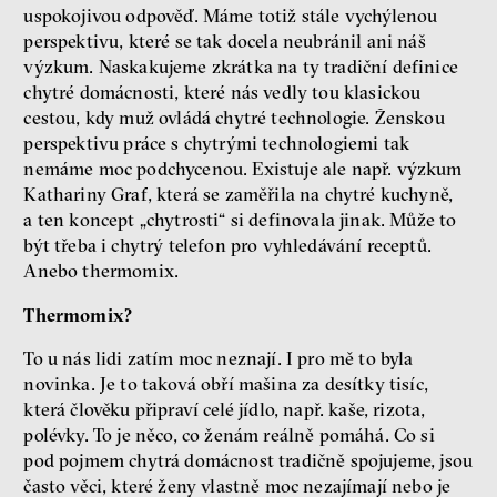
uspokojivou odpověď. Máme totiž stále vychýlenou
perspektivu, které se tak docela neubránil ani náš
výzkum. Naskakujeme zkrátka na ty tradiční definice
chytré domácnosti, které nás vedly tou klasickou
cestou, kdy muž ovládá chytré technologie. Ženskou
perspektivu práce s chytrými technologiemi tak
nemáme moc podchycenou. Existuje ale např. výzkum
Kathariny Graf, která se zaměřila na chytré kuchyně,
a ten koncept „chytrosti“ si definovala jinak. Může to
být třeba i chytrý telefon pro vyhledávání receptů.
Anebo thermomix.
Thermomix?
To u nás lidi zatím moc neznají. I pro mě to byla
novinka. Je to taková obří mašina za desítky tisíc,
která člověku připraví celé jídlo, např. kaše, rizota,
polévky. To je něco, co ženám reálně pomáhá. Co si
pod pojmem chytrá domácnost tradičně spojujeme, jsou
často věci, které ženy vlastně moc nezajímají nebo je