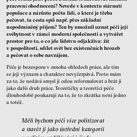
pracovní ohodnocení? Nevede v kontextu stárnutí
populace a nárůstu počtu lidí, o které je třeba
pečovat, ta cesta spíš např. přes základní
nepodmíněný příjem? Ten by umožnil uznat péči její
svébytnost v rámci moderní společnosti a vytvářet
prostor pro to, o co jde lidstvu odjakživa: žít
v pospolitosti, sdílet svět bez existenčních hrozeb
a pečovat o sebe navzájem.
Péče je bezesporu v mnoha ohledech práce, ale tím
se její význam a charakter nevyčerpává. Proto mám
za to, že nedává smysl ji celou reformulovat a brát ji
jako další druh práce. Teoretičky a teoretici péče
dlouhodobě poukazují na to, že to zkrátka není jedno
a totéž.
Měli bychom péči více politizovat
a stavět ji jako ústřední kategorii