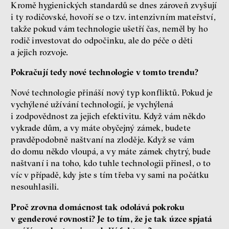
Kromě hygienických standardů se dnes zároveň zvyšují
i ty rodičovské, hovoří se o tzv. intenzivním mateřství,
takže pokud vám technologie ušetří čas, neměl by ho
rodič investovat do odpočinku, ale do péče o děti
a jejich rozvoje.
Pokračují tedy nové technologie v tomto trendu?
Nové technologie přináší nový typ konfliktů. Pokud je
vychýlené užívání technologií, je vychýlená
i zodpovědnost za jejich efektivitu. Když vám někdo
vykrade dům, a vy máte obyčejný zámek, budete
pravděpodobně naštvaní na zloděje. Když se vám
do domu někdo vloupá, a vy máte zámek chytrý, bude
naštvaní i na toho, kdo tuhle technologii přinesl, o to
víc v případě, kdy jste s tím třeba vy sami na počátku
nesouhlasili.
Proč zrovna domácnost tak odolává pokroku
v genderové rovnosti? Je to tím, že je tak úzce spjatá