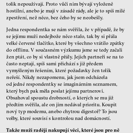
tolik nepoužívají. Proto vůči nim bývají vyloženě
hostilní, anebo je mají v zásadě rády, ale je to spíš milé
zpestření, než něco, bez čeho by se neobešly.
Jedna respondentka se nám svěřila, že v případě, že by
se jejímu muži nedejbože něco stalo, tak by si přála
velké červené tlačítko, které by všechno vrátilo zpátky
do offlinu. V současném výzkumu jsme se tedy začali
žen ptát, co by si vlastně přály. Jejich partneři se na to
často neptají, spíš sami přichází s již předem
vymyšleným řešením, které požadavky žen tolik
neřeší. Nikdy nezapomenu, jak jsem odcházela
od jedné respondentky se imaginárním seznamem,
který bych pak měla poslat jejímu partnerovi.
Obsahoval spoustu drobností, o kterých se mu již
předtím svěřila, ale on jim nedával prioritu. Koupit
nový typ modemu, anebo chytrou digestoř? To jsou
volby, které souvisí s kontrolou nad domácností.
Takže muži raději nakupují věci, které jsou pro ně