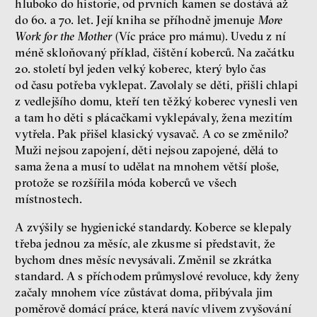
hluboko do historie, od prvních kamen se dostává až
do 60. a 70. let. Její kniha se příhodně jmenuje
More
Work for the Mother
(Víc práce pro mámu). Uvedu z ní
méně skloňovaný příklad, čištění koberců. Na začátku
20. století byl jeden velký koberec, který bylo čas
od času potřeba vyklepat. Zavolaly se děti, přišli chlapi
z vedlejšího domu, kteří ten těžký koberec vynesli ven
a tam ho děti s plácačkami vyklepávaly, žena mezitím
vytřela. Pak přišel klasický vysavač. A co se změnilo?
Muži nejsou zapojení, děti nejsou zapojené, dělá to
sama žena a musí to udělat na mnohem větší ploše,
protože se rozšířila móda koberců ve všech
místnostech.
A zvýšily se hygienické standardy. Koberce se klepaly
třeba jednou za měsíc, ale zkusme si představit, že
bychom dnes měsíc nevysávali. Změnil se zkrátka
standard. A s příchodem průmyslové revoluce, kdy ženy
začaly mnohem více zůstávat doma, přibývala jim
poměrově domácí práce, která navíc vlivem zvyšování