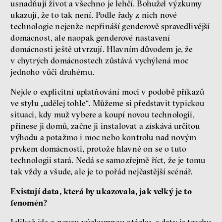
usnadňují život a všechno je lehčí. Bohužel výzkumy
ukazují, že to tak není. Podle řady z nich nové
technologie nejenže nepřináší genderově spravedlivější
domácnost, ale naopak genderové nastavení
domácnosti ještě utvrzují. Hlavním důvodem je, že
v chytrých domácnostech zůstává vychýlená moc
jednoho vůči druhému.
Nejde o explicitní uplatňování moci v podobě příkazů
ve stylu „udělej tohle“. Můžeme si představit typickou
situaci, kdy muž vybere a koupí novou technologii,
přinese ji domů, začne ji instalovat a získává určitou
výhodu a potažmo i moc nebo kontrolu nad novým
prvkem domácnosti, protože hlavně on se o tuto
technologii stará. Nedá se samozřejmě říct, že je tomu
tak vždy a všude, ale je to pořád nejčastější scénář.
Existují data, která by ukazovala, jak velký je to
fenomén?