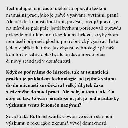
Technologie nám často ulehčí tu opravdu těžkou
manuální práci, jako je právě vysávání, vytírání, praní.
Ale někdo to musí douklidit, pověsit, předpřipravit. Je
na místě se pak ptát, jestli bychom potřebovali opravdu
pokaždé mít uklizenou každou maličkost, kdybychom
nemuseli připravit plochu pro robotický vysavač. Je to
jeden z příkladů toho, jak chytrá technologie přináší
komfort v jedné oblasti, ale přidává novou práci
či nový standard v domácnosti.
Když se podíváme do historie, tak automatická
pračka je příkladem technologie, od jejíhož vstupu
do domácnosti se očekával velký úbytek času
stráveného domácí prací. Ale nebylo tomu tak. Co
stojí za tzv. Cowan paradoxem, jak je podle autorky
výzkumu tento fenomén nazýván?
Socioložka Ruth Schwartz Cowan ve svém slavném
výzkumu z roku 1980 zkoumá vývoj domácnosti