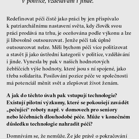
v politice, vzdělávání i jinde.
Redefinovat péči čistě jako práci by jen přispívalo
k patriarchálnímu nastavení světa, kdy člověk svou
práci prodává na trhu, je oceňována podle výkonu a lze
ji libovolně outsourcovat. Jenže péči tak úplně
outsourcovat nelze. Měli bychom péči více politizovat
a stavět ji jako ústřední kategorii v politice, vzdělávání
i jinde. Vynesla by pak v našich hodnotových
žebříčcích výše hodnoty, které jsou s ní spojené, jako
třeba solidarita. Posilování pozice péče ve společnosti
má potenciál měnit svět a zlepšovat život ženám.
A jak do těchto úvah pak vstupují technologie?
Existují pilotní výzkumy, které se pokoušejí zavádět
„pečující“ roboty např. v domovech pro seniory
nebo léčebnách dlouhodobé péče. Může v konečném
důsledku technologie nahradit péči?
Domnívám se, že nemůže. Že jde právě o pokračování