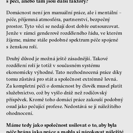
s péčí, anebo tam jsou další faktory?
Domácnost není jen manuální práce, ale i mentální –
péče, příjemná atmosféra, partnerství, bezpečný
prostor. Tyto věci se nedají dost dobře outsourcovat.
Jenže v rámci genderově rozděleného řádu, ve kterém
žijeme, máme stále podobné spektrum péče spojené
s ženskou rolí.
Druhý důvod je možná ještě zásadnější. Takové
rozdělení rolí je totiž v současném systému
ekonomicky výhodné. Tato nezhodnocená práce díky
tomu zůstává pro stát a společnost extrémně levná.
Za kompletní péči o domácnost by člověk musel platit
služebnictvo, což by vyšlo dráž než rodičovský
příspěvek. Kromě toho domácí práce zakouší podobný
osud jako pečující profese. Nedostává se jí náležitého
ohodnocení.
Máme tedy jako společnost usilovat o to, aby byla
péče brána jako práce a mohla si nárokovat náležité