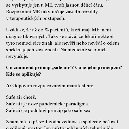
se vyskytuje jen u ME, tvoří jasnou dělící čáru.
Rozpoznání ME taky určuje zásadní rozdíly
v terapeutických postupech.
Uvádí se, že až 90 % pacientů, kteří mají ME, není
diagnostikovaných. Taky se stává, že lékaři některé
tyto nemoci sice znají, ale nevěří nebo nevědí o celém
spektru jejich závažnosti. Na medicíně se o nich
nevyučuje.
Co znamená princip „safe air“? Co je jeho principem?
Kde se aplikuje?
A:
Odpovím rozpracovaným manifestem:
Safe air chceš.
Safe air je nové pandemické paradigma.
Safe air je podobný princip jako safe sex.
Znamená to převzít zodpovědnost a společně pečovat
o sdílený prostor. Jen místo pohlavních tekutin jde