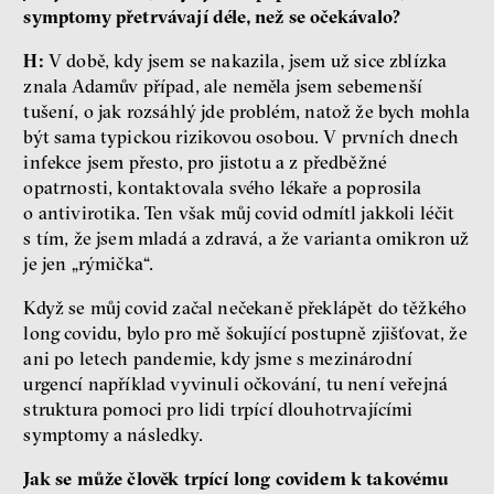
symptomy přetrvávají déle, než se očekávalo?
H:
V době, kdy jsem se nakazila, jsem už sice zblízka
znala Adamův případ, ale neměla jsem sebemenší
tušení, o jak rozsáhlý jde problém, natož že bych mohla
být sama typickou rizikovou osobou. V prvních dnech
infekce jsem přesto, pro jistotu a z předběžné
opatrnosti, kontaktovala svého lékaře a poprosila
o antivirotika. Ten však můj covid odmítl jakkoli léčit
s tím, že jsem mladá a zdravá, a že varianta omikron už
je jen „rýmička“.
Když se můj covid začal nečekaně překlápět do těžkého
long covidu, bylo pro mě šokující postupně zjišťovat, že
ani po letech pandemie, kdy jsme s mezinárodní
urgencí například vyvinuli očkování, tu není veřejná
struktura pomoci pro lidi trpící dlouhotrvajícími
symptomy a následky.
Jak se může člověk trpící long covidem k takovému