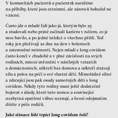
V komunitách pacientů a pacientek narážíme
na příběhy, které jsou extrémní, ale zároveň bohužel ne
vzácné.
Často jde o mladé lidi jako já, kterým bylo 25
a studovali nebo právě začínali kariéru v něčem, co je
moc bavilo, a po jedné infekci o všechno přišli. Teď
roky jen přežívají ze dne na den v bolestech
a zatemněné místnosti. Nejen mladí s long covidem
často končí v chudobě a v plné závislosti na svých
rodinách, mnozí uvěznění v násilných vztazích
a domácnostech, někteří bez domova a někteří ztrácejí
sílu a práva na péči o své vlastní děti. Mimořádně silné
a zdrcující jsou pak osudy samotných dětí s long
covidem. Někdy tyto rodiny musí ještě dodatečně
bojovat s úřady, které tuto nemoc a související
nezbytná opatření vůbec neznají, a hrozí odejmutím
dítěte z péče rodičů.
Jaké situace lidé trpící long covidem řeší?