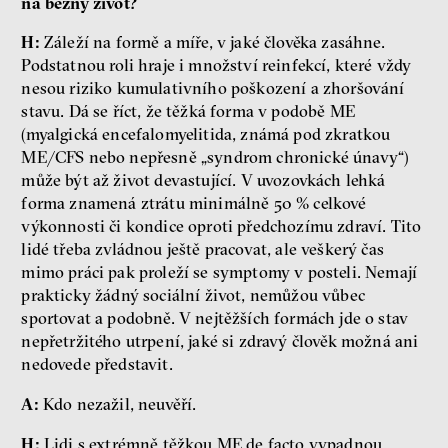
na běžný život?
H:
Záleží na formě a míře, v jaké člověka zasáhne.
Podstatnou roli hraje i množství reinfekcí, které vždy
nesou riziko kumulativního poškození a zhoršování
stavu. Dá se říct, že těžká forma v podobě ME
(myalgická encefalomyelitida, známá pod zkratkou
ME/CFS nebo nepřesně „syndrom chronické únavy“)
může být až život devastující. V uvozovkách lehká
forma znamená ztrátu minimálně 50 % celkové
výkonnosti či kondice oproti předchozímu zdraví. Tito
lidé třeba zvládnou ještě pracovat, ale veškerý čas
mimo práci pak proleží se symptomy v posteli. Nemají
prakticky žádný sociální život, nemůžou vůbec
sportovat a podobně. V nejtěžších formách jde o stav
nepřetržitého utrpení, jaké si zdravý člověk možná ani
nedovede představit.
A:
Kdo nezažil, neuvěří.
H:
Lidi s extrémně těžkou ME de facto vypadnou