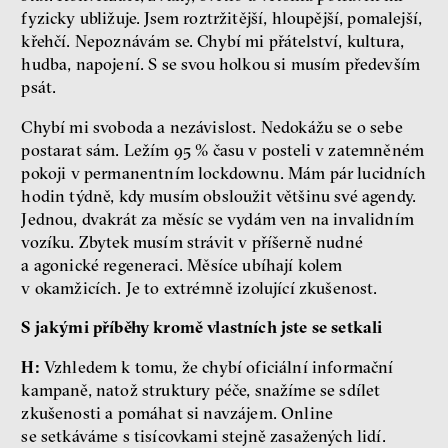
fyzicky ubližuje. Jsem roztržitější, hloupější, pomalejší,
křehčí. Nepoznávám se. Chybí mi přátelství, kultura,
hudba, napojení. S se svou holkou si musím především
psát.
Chybí mi svoboda a nezávislost. Nedokážu se o sebe
postarat sám. Ležím 95 % času v posteli v zatemněném
pokoji v permanentním lockdownu. Mám pár lucidních
hodin týdně, kdy musím obsloužit většinu své agendy.
Jednou, dvakrát za měsíc se vydám ven na invalidním
vozíku. Zbytek musím strávit v příšerně nudné
a agonické regeneraci. Měsíce ubíhají kolem
v okamžicích. Je to extrémně izolující zkušenost.
S jakými příběhy kromě vlastních jste se setkali
H:
Vzhledem k tomu, že chybí oficiální informační
kampaně, natož struktury péče, snažíme se sdílet
zkušenosti a pomáhat si navzájem. Online
se setkáváme s tisícovkami stejně zasažených lidí.