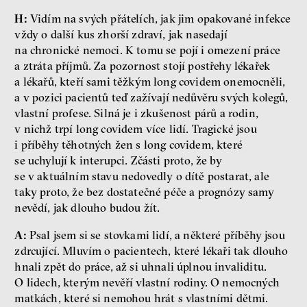
H:
Vidím na svých přátelích, jak jim opakované infekce
vždy o další kus zhorší zdraví, jak nasedají
na chronické nemoci. K tomu se pojí i omezení práce
a ztráta příjmů. Za pozornost stojí postřehy lékařek
a lékařů, kteří sami těžkým long covidem onemocněli,
a v pozici pacientů teď zažívají nedůvěru svých kolegů,
vlastní profese. Silná je i zkušenost párů a rodin,
v nichž trpí long covidem více lidí. Tragické jsou
i příběhy těhotných žen s long covidem, které
se uchylují k interupci. Zčásti proto, že by
se v aktuálním stavu nedovedly o dítě postarat, ale
taky proto, že bez dostatečné péče a prognózy samy
nevědí, jak dlouho budou žít.
A:
Psal jsem si se stovkami lidí, a některé příběhy jsou
zdrcující. Mluvím o pacientech, které lékaři tak dlouho
hnali zpět do práce, až si uhnali úplnou invaliditu.
O lidech, kterým nevěří vlastní rodiny. O nemocných
matkách, které si nemohou hrát s vlastními dětmi.