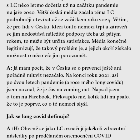
s LC něco letmo dočetla už na začátku pandemie
na jaře 2020. Větší česká média začala téma LC
podrobněji otevírat až se začátkem roku 2024. Věřím,
že pro lidi v Česku, kteří touto nemocí trpí a zároveň
se jim nedostává náležité podpory třeba už pátým
rokem, to může být určitá satisfakce. Média konečně
legitimizují, že takový problém je, a jejich okolí získalo
možnost o něco víc jim porozumět.
A:
Já mám pocit, že v Česku se o prevenci ještě ani
pořádně mluvit nezačalo. Na konci roku 2021, asi
po dvou letech pandemie (a roce mého long covidu)
jsem naznal, že je čas na coming out. Napsal jsem
o tom na Facebook. Překvapilo mě, kolik lidí mi psalo,
že to je poprvé, co o té nemoci slyší.
Jak se long covid definuje?
A+H:
Obecně se jako LC označují jakékoli zdravotní
následky po prodělaném onemocnění COVID-