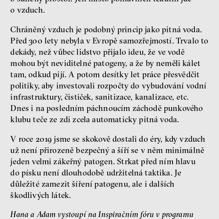
o vzduch.
Chráněný vzduch je podobný princip jako pitná voda.
Před 300 lety nebyla v Evropě samozřejmostí. Trvalo to
dekády, než vůbec lidstvo přijalo ideu, že ve vodě
mohou být neviditelné patogeny, a že by neměli kálet
tam, odkud pijí. A potom desítky let práce přesvědčit
politiky, aby investovali rozpočty do vybudování vodní
infrastruktury, čističek, sanitizace, kanalizace, etc.
Dnes i na posledním páchnoucím záchodě punkového
klubu teče ze zdi zcela automaticky pitná voda.
V roce 2019 jsme se skokově dostali do éry, kdy vzduch
už není přirozeně bezpečný a šíří se v něm minimálně
jeden velmi zákeřný patogen. Strkat před ním hlavu
do písku není dlouhodobě udržitelná taktika. Je
důležité zamezit šíření patogenu, ale i dalších
škodlivých látek.
Hana a Adam vystoupí na Inspiračním fóru v programu