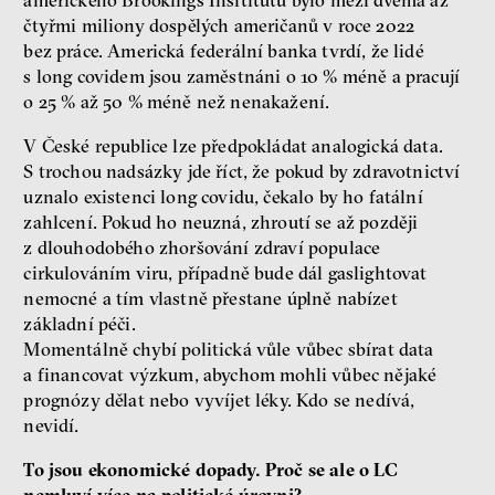
amerického Brookings Insititutu bylo mezi dvěma až
čtyřmi miliony dospělých američanů v roce 2022
bez práce. Americká federální banka tvrdí, že lidé
s long covidem jsou zaměstnáni o 10 % méně a pracují
o 25 % až 50 % méně než nenakažení.
V České republice lze předpokládat analogická data.
S trochou nadsázky jde říct, že pokud by zdravotnictví
uznalo existenci long covidu, čekalo by ho fatální
zahlcení. Pokud ho neuzná, zhroutí se až později
z dlouhodobého zhoršování zdraví populace
cirkulováním viru, případně bude dál gaslightovat
nemocné a tím vlastně přestane úplně nabízet
základní péči.
Momentálně chybí politická vůle vůbec sbírat data
a financovat výzkum, abychom mohli vůbec nějaké
prognózy dělat nebo vyvíjet léky. Kdo se nedívá,
nevidí.
To jsou ekonomické dopady. Proč se ale o LC
nemluví více na politické úrovni?