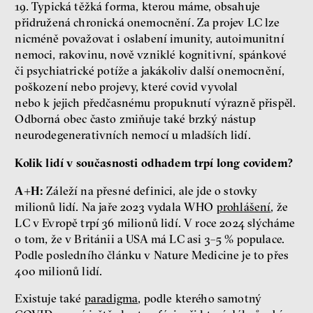
19. Typická těžká forma, kterou máme, obsahuje
přidružená chronická onemocnění. Za projev LC lze
nicméně považovat i oslabení imunity, autoimunitní
nemoci, rakovinu, nově vzniklé kognitivní, spánkové
či psychiatrické potíže a jakákoliv další onemocnění,
poškození nebo projevy, které covid vyvolal
nebo k jejich předčasnému propuknutí výrazně přispěl.
Odborná obec často zmiňuje také brzký nástup
neurodegenerativních nemocí u mladších lidí.
Kolik lidí v současnosti odhadem trpí long covidem?
A+H:
Záleží na přesné definici, ale jde o stovky
milionů lidí. Na jaře 2023 vydala WHO
prohlášení
, že
LC v Evropě trpí 36 milionů lidí. V roce 2024 slýcháme
o tom, že v Británii a USA má LC asi 3–5 % populace.
Podle posledního článku v Nature Medicine je to přes
400 milionů lidí.
Existuje také
paradigma
, podle kterého samotný