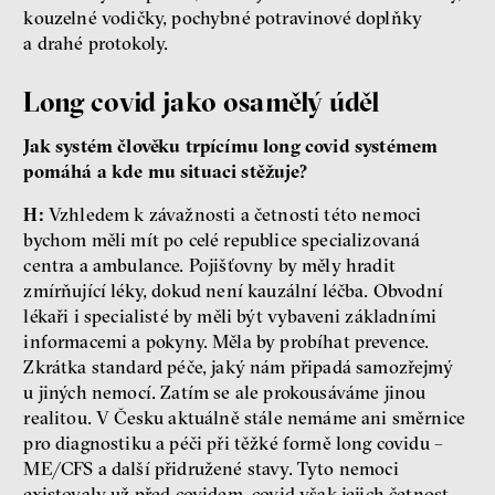
kouzelné vodičky, pochybné potravinové doplňky
a drahé protokoly.
Long covid jako osamělý úděl
Jak systém člověku trpícímu long covid systémem
pomáhá a kde mu situaci stěžuje?
H:
Vzhledem k závažnosti a četnosti této nemoci
bychom měli mít po celé republice specializovaná
centra a ambulance. Pojišťovny by měly hradit
zmírňující léky, dokud není kauzální léčba. Obvodní
lékaři i specialisté by měli být vybaveni základními
informacemi a pokyny. Měla by probíhat prevence.
Zkrátka standard péče, jaký nám připadá samozřejmý
u jiných nemocí. Zatím se ale prokousáváme jinou
realitou. V Česku aktuálně stále nemáme ani směrnice
pro diagnostiku a péči při těžké formě long covidu –
ME/CFS a další přidružené stavy. Tyto nemoci
existovaly už před covidem, covid však jejich četnost