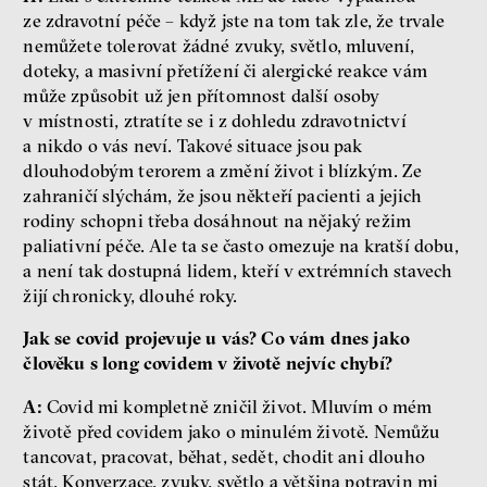
ze zdravotní péče – když jste na tom tak zle, že trvale
nemůžete tolerovat žádné zvuky, světlo, mluvení,
doteky, a masivní přetížení či alergické reakce vám
může způsobit už jen přítomnost další osoby
v místnosti, ztratíte se i z dohledu zdravotnictví
a nikdo o vás neví. Takové situace jsou pak
dlouhodobým terorem a změní život i blízkým. Ze
zahraničí slýchám, že jsou někteří pacienti a jejich
rodiny schopni třeba dosáhnout na nějaký režim
paliativní péče. Ale ta se často omezuje na kratší dobu,
a není tak dostupná lidem, kteří v extrémních stavech
žijí chronicky, dlouhé roky.
Jak se covid projevuje u vás? Co vám dnes jako
člověku s long covidem v životě nejvíc chybí?
A:
Covid mi kompletně zničil život. Mluvím o mém
životě před covidem jako o minulém životě. Nemůžu
tancovat, pracovat, běhat, sedět, chodit ani dlouho
stát. Konverzace, zvuky, světlo a většina potravin mi