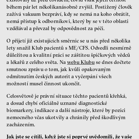
během pár let několikanásobně zvýšil. Postižený člověk
zažívá vakuum bezpráví, kdy se nemá na koho obrátit,
nemá přístup k odborníkovi, který by se v této oblasti
vzdělával a převzal by odpovědnost za péči.
O přijetí již existujících směrnic se u nás před několika
lety snažil Klub pacientů s ME/CFS. Odvedli nesmírně
důležitou a kvalitní práci se záštitou špičkových vědců
a lékařů z celého světa. Na
webu Klubu
se dnes dočtete
smutnou zprávu o tom, jak kvůli opakovaným
odmítnutím českých autorit a vyčerpání všech
možností musel činnost ukončit.
Celosvětově je právní situace těchto pacientů křehká,
a dosud chybí oficiálně uznané diagnostické
biomarkery, indikace a další nástroje, které by pozici
nemocného včas ukotvily a chránily před škodlivým
zacházením.
Jak jste se cítili, když jste si poprvé uvědomili, že vaše