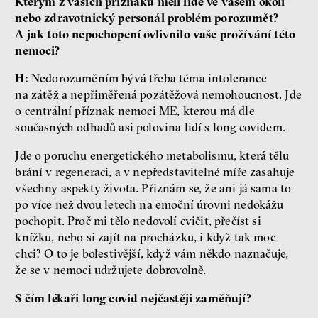
Kterým z vašich příznaků měli lidé ve vašem okolí
nebo zdravotnický personál problém porozumět?
A jak toto nepochopení ovlivnilo vaše prožívání této
nemoci?
H:
Nedorozuměním bývá třeba téma intolerance
na zátěž a nepřiměřená pozátěžová nemohoucnost. Jde
o centrální příznak nemoci ME, kterou má dle
současných odhadů asi polovina lidí s long covidem.
Jde o poruchu energetického metabolismu, která tělu
brání v regeneraci, a v nepředstavitelné míře zasahuje
všechny aspekty života. Přiznám se, že ani já sama to
po více než dvou letech na emoční úrovni nedokážu
pochopit. Proč mi tělo nedovolí cvičit, přečíst si
knížku, nebo si zajít na procházku, i když tak moc
chci? O to je bolestivější, když vám někdo naznačuje,
že se v nemoci udržujete dobrovolně.
S čím lékaři long covid nejčastěji zaměňují?