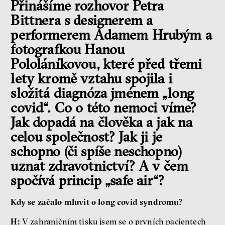
Přinášíme rozhovor Petra
Bittnera s designerem a
performerem Adamem Hrubým a
fotografkou Hanou
Pololáníkovou, které před třemi
lety kromě vztahu spojila i
složitá diagnóza jménem „long
covid“. Co o této nemoci víme?
Jak dopadá na člověka a jak na
celou společnost? Jak ji je
schopno (či spíše neschopno)
uznat zdravotnictví? A v čem
spočívá princip „safe air“?
Kdy se začalo mluvit o long covid syndromu?
H:
V zahraničním tisku jsem se o prvních pacientech