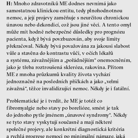
H:
Mnoho zdravotníků ME dodnes nevnímá jako
samostatnou klinickou entitu, tedy plnohodnotnou
nemoc, a její projevy zaměňuje s neurčitou chronickou
únavou nebo dekondicí, což jsou jiné věci. A tento omyl
může mít hodně nebezpečné důsledky pro prognózu
pacienta, když bývá povzbuzován, aby svoje limity
překračoval. Někdy bývá považována za jakousi slabost
vůle a stavěna do kontrastu vůči, v očích lékařů
a systému, závažnějším a „pořádnějším“ onemocněním,
jako je třeba roztroušená skleróza, rakovina. Přitom
ME z mnoha průzkumů kvality života vychází
jednoznačně na posledních příčkách a jako „velmi
závažná“, těžce invalidizující nemoc. Někdy je i fatální.
Problematické je i tvrdit, že ME je totéž co
fibromyalgie nebo stavy po borelióze, smést je tak
do jednoho pytle jménem „únavové syndromy“. Někdy
se tyto stavy vyskytují současně a mají některé
společné projevy, ale konkrétní diagnostická kritéria
a rychlá progrese nemoci po minimální námaze, jaká