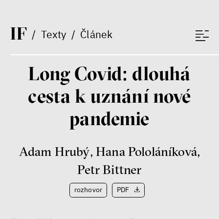
I
F
/
Texty
/
Článek
Long Covid: dlouhá
cesta k uznání nové
pandemie
Adam Hrubý
,
Hana Pololáníková
,
Petr Bittner
rozhovor
PDF