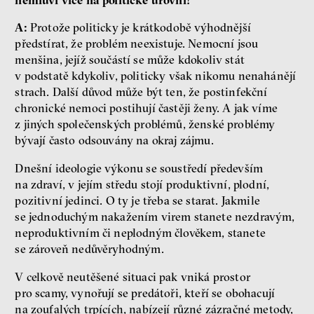
A:
Protože politicky je krátkodobě výhodnější
předstírat, že problém neexistuje. Nemocní jsou
menšina, jejíž součástí se může kdokoliv stát
v podstatě kdykoliv, politicky však nikomu nenahánějí
strach. Další důvod může být ten, že postinfekční
chronické nemoci postihují častěji ženy. A jak víme
z jiných společenských problémů, ženské problémy
bývají často odsouvány na okraj zájmu.
Dnešní ideologie výkonu se soustředí především
na zdraví, v jejím středu stojí produktivní, plodní,
pozitivní jedinci. O ty je třeba se starat. Jakmile
se jednoduchým nakažením virem stanete nezdravým,
neproduktivním či neplodným člověkem, stanete
se zároveň nedůvěryhodným.
V celkově neutěšené situaci pak vniká prostor
pro scamy, vynořují se predátoři, kteří se obohacují
na zoufalých trpících, nabízejí různé zázračné metody,