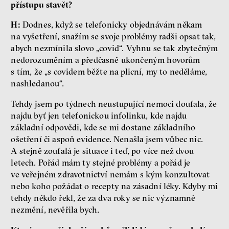
přístupu stavět?
H:
Dodnes, když se telefonicky objednávám někam
na vyšetření, snažím se svoje problémy radši opsat tak,
abych nezmínila slovo „covid“. Vyhnu se tak zbytečným
nedorozuměním a předčasně ukončeným hovorům
s tím, že „s covidem běžte na plicní, my to neděláme,
nashledanou“.
Tehdy jsem po týdnech neustupující nemoci doufala, že
najdu byť jen telefonickou infolinku, kde najdu
základní odpovědi, kde se mi dostane základního
ošetření či aspoň evidence. Nenašla jsem vůbec nic.
A stejně zoufalá je situace i teď, po více než dvou
letech. Pořád mám ty stejné problémy a pořád je
ve veřejném zdravotnictví nemám s kým konzultovat
nebo koho požádat o recepty na zásadní léky. Kdyby mi
tehdy někdo řekl, že za dva roky se nic významně
nezmění, nevěřila bych.