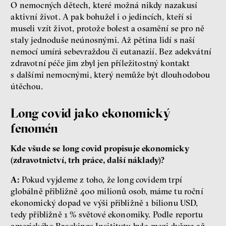
O nemocných dětech, které možná nikdy nazakusí
aktivní život. A pak bohužel i o jedincích, kteří si
museli vzít život, protože bolest a osamění se pro ně
staly jednoduše neúnosnými. Až pětina lidí s naší
nemocí umírá sebevraždou či eutanazií. Bez adekvátní
zdravotní péče jim zbyl jen příležitostný kontakt
s dalšími nemocnými, který nemůže být dlouhodobou
útěchou.
Long covid jako ekonomický
fenomén
Kde všude se long covid propisuje ekonomicky
(zdravotnictví, trh práce, další náklady)?
A:
Pokud vyjdeme z toho, že long covidem trpí
globálně přibližně 400 milionů osob, máme tu roční
ekonomický dopad ve výši přibližně 1 bilionu USD,
tedy přibližně 1 % světové ekonomiky. Podle reportu