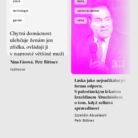
práce
láska
technologie
osobní zkušenost
gender
válka
Chytrá domácnost
ulehčuje ženám jen
zřídka, ovládají ji
v naprosté většině muži
Nina Fárová, Petr Bittner
rozhovor
Láska jako nejradikálnější
forma odporu.
S palestinským lékařem
Izzeldinem Abuelaishem
o tom, když selhává
spravedlnost
Izzeldin Abuelaish
Petr Bittner