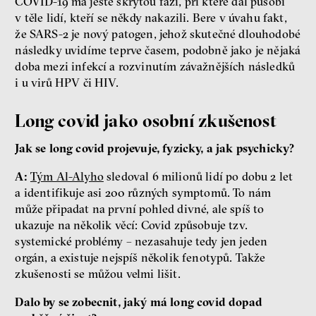
COVID-19 má ještě skrytou fázi, při které dál působí
v těle lidí, kteří se někdy nakazili. Bere v úvahu fakt,
že SARS-2 je nový patogen, jehož skutečné dlouhodobé
následky uvidíme teprve časem, podobně jako je nějaká
doba mezi infekcí a rozvinutím závažnějších následků
i u virů HPV či HIV.
Long covid jako osobní zkušenost
Jak se long covid projevuje, fyzicky, a jak psychicky?
A:
Tým Al-Alyho
sledoval 6 milionů lidí po dobu 2 let
a identifikuje asi 200 různých symptomů. To nám
může připadat na první pohled divné, ale spíš to
ukazuje na několik věcí: Covid způsobuje tzv.
systemické problémy – nezasahuje tedy jen jeden
orgán, a existuje nejspíš několik fenotypů. Takže
zkušenosti se můžou velmi lišit.
Dalo by se zobecnit, jaký má long covid dopad