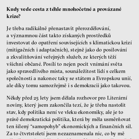
Kudy vede cesta z téhle mnohočetné a provázané
krize?
Je třeba radikálně přenastavit přerozdělování,
a významnou část takto získaných prostředků
investovat do opatření souvisejících s klimatickou krizí
(mitigačních i adaptačních), stejně jako do posilování
a zkvalitňování veřejných služeb, ze kterých těží
všichni občané. Posílí to nejen pocit vnímání světa
jako spravedlivého místa, sounáležitost lidí s celkem
společnosti a nakonec taky se státem a Evropskou unií,
ale díky tomu samozřejmě i s demokracii jako takovou.
Někdy před 25 lety jsem dělala rozhovor pro Literární
noviny, který jsem zakončila tezí, že je třeba nastolit
stav, kdy politika není ve vleku ekonomiky, ale je to
právě demokratická politika, která by měla usměrňovat
ten šílený “samopohyb” ekonomických a finančních sil.
Za to čtvrtstoletí jsem nezaznamenala nic, co by mě