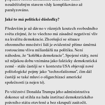
neudržitelným stavem vždy komplikováno až
paralyzováno.
Jaké to má politické důsledky?
Především je už dávno v různých koutech svobodného
světa zřejmé, že to všechno má zásadně negativní vliv
na kvalitu demokracie. Zhoršující se situace
ohromného množství lidí je evidentně přímo úměrná
rostoucímu vlivu miliardářů na politiku. Není
náhodou, že “kolébka demokracie”, Spojené státy, není
už nějakou dobu vnímána jako fakticky demokratická
země - stále častěji se v kontextu USA objevují nové
politologické pojmy jako “technofašismus”, čím dál
častěji se také mluví o oligarchizaci americké
společnosti (a nejen té).
Po vítězství Donalda Trumpa jeho administrativa
dokonce už stihla na řadu institucí demokratického
právního státu otevřeně a bez skrupulí zaútočit.