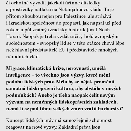
či ochotné vyvodit jakékoli účinné důsledky
a prostředky nátlaku na Netanjahuovu vládu. Ta je
přitom zhoubou nejen pro Palestince, ale strhává
i izraelskou společnost do propasti, jak napsal už před
rokem a půl známý izraelský historik Juval Noah
Harari. Naopak je třeba vzdát určitý hold evropským
společnostem - evropský lid se v této otázce chová lépe
než hlavní představitelé EU i představitelé mnohých
národních vlád.
Migrace, klimatická krize, nerovnosti, umělá
inteligence – to všechno jsou výzvy, které mění
podobu lidských práv. Měla by se nějak proměnit
samotná lidskoprávní kultura, aby obstála v nových
podmínkách? Anebo je třeba naopak čelit novým
výzvám na neměnných lidskoprávních základech,
nemá-li se pod tíhou velkých změn vrátit barbarství?
Koncept lidských práv má samozřejmě schopnost
reagovat na nové výzvy. Základní práva jsou