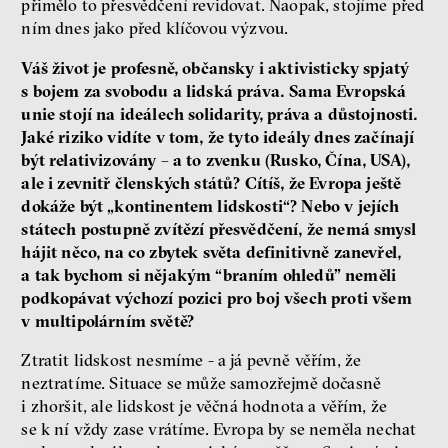
přimělo to přesvědčení revidovat. Naopak, stojíme před
ním dnes jako před klíčovou výzvou.
Váš život je profesně, občansky i aktivisticky spjatý
s bojem za svobodu a lidská práva. Sama Evropská
unie stojí na ideálech solidarity, práva a důstojnosti.
Jaké riziko vidíte v tom, že tyto ideály dnes začínají
být relativizovány – a to zvenku (Rusko, Čína, USA),
ale i zevnitř členských států? Cítíš, že Evropa ještě
dokáže být „kontinentem lidskosti“? Nebo v jejích
státech postupně zvítězí přesvědčení, že nemá smysl
hájit něco, na co zbytek světa definitivně zanevřel,
a tak bychom si nějakým “braním ohledů” neměli
podkopávat výchozí pozici pro boj všech proti všem
v multipolárním světě?
Ztratit lidskost nesmíme - a já pevně věřím, že
neztratíme. Situace se může samozřejmě dočasně
i zhoršit, ale lidskost je věčná hodnota a věřím, že
se k ní vždy zase vrátíme. Evropa by se neměla nechat