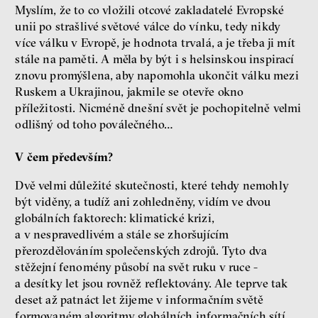
Myslím, že to co vložili otcové zakladatelé Evropské
unii po strašlivé světové válce do vínku, tedy nikdy
více válku v Evropě, je hodnota trvalá, a je třeba ji mít
stále na paměti. A měla by být i s helsinskou inspirací
znovu promýšlena, aby napomohla ukončit válku mezi
Ruskem a Ukrajinou, jakmile se otevře okno
příležitosti. Nicméně dnešní svět je pochopitelně velmi
odlišný od toho poválečného…
V čem především?
Dvě velmi důležité skutečnosti, které tehdy nemohly
být viděny, a tudíž ani zohledněny, vidím ve dvou
globálních faktorech: klimatické krizi,
a v nespravedlivém a stále se zhoršujícím
přerozdělováním společenských zdrojů. Tyto dva
stěžejní fenomény působí na svět ruku v ruce -
a desítky let jsou rovněž reflektovány. Ale teprve tak
deset až patnáct let žijeme v informačním světě
formovaném algoritmy globálních informačních sítí,