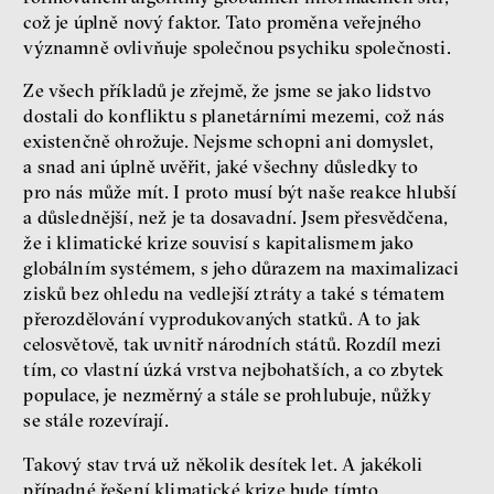
což je úplně nový faktor. Tato proměna veřejného
významně ovlivňuje společnou psychiku společnosti.
Ze všech příkladů je zřejmě, že jsme se jako lidstvo
dostali do konfliktu s planetárními mezemi, což nás
existenčně ohrožuje. Nejsme schopni ani domyslet,
a snad ani úplně uvěřit, jaké všechny důsledky to
pro nás může mít. I proto musí být naše reakce hlubší
a důslednější, než je ta dosavadní. Jsem přesvědčena,
že i klimatické krize souvisí s kapitalismem jako
globálním systémem, s jeho důrazem na maximalizaci
zisků bez ohledu na vedlejší ztráty a také s tématem
přerozdělování vyprodukovaných statků. A to jak
celosvětově, tak uvnitř národních států. Rozdíl mezi
tím, co vlastní úzká vrstva nejbohatších, a co zbytek
populace, je nezměrný a stále se prohlubuje, nůžky
se stále rozevírají.
Takový stav trvá už několik desítek let. A jakékoli
případné řešení klimatické krize bude tímto