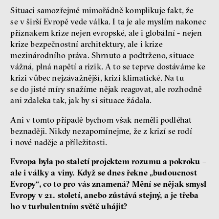
Situaci samozřejmě mimořádně komplikuje fakt, že
se v širší Evropě vede válka. I ta je ale myslím nakonec
příznakem krize nejen evropské, ale i globální - nejen
krize bezpečnostní architektury, ale i krize
mezinárodního práva. Shrnuto a podtrženo, situace
vážná, plná napětí a rizik. A to se teprve dostáváme ke
krizi vůbec nejzávažnější, krizi klimatické. Na tu
se do jisté míry snažíme nějak reagovat, ale rozhodně
ani zdaleka tak, jak by si situace žádala.
Ani v tomto případě bychom však neměli podléhat
beznaději. Nikdy nezapomínejme, že z krizí se rodí
i nové naděje a příležitosti.
Evropa byla po staletí projektem rozumu a pokroku –
ale i války a viny. Když se dnes řekne „budoucnost
Evropy“, co to pro vás znamená? Mění se nějak smysl
Evropy v 21. století, anebo zůstává stejný, a je třeba
ho v turbulentním světě uhájit?