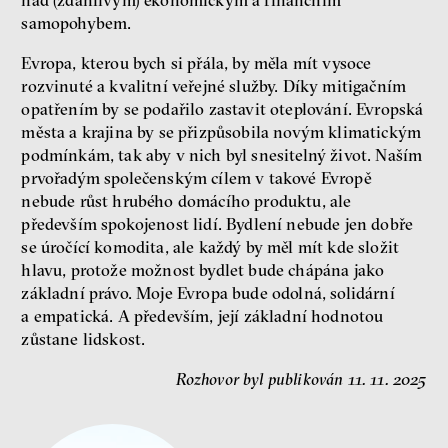
nad (zdánlivým) ekonomickým a finančním
samopohybem.
Evropa, kterou bych si přála, by měla mít vysoce
rozvinuté a kvalitní veřejné služby. Díky mitigačním
opatřením by se podařilo zastavit oteplování. Evropská
města a krajina by se přizpůsobila novým klimatickým
podmínkám, tak aby v nich byl snesitelný život. Naším
prvořadým společenským cílem v takové Evropě
nebude růst hrubého domácího produktu, ale
především spokojenost lidí. Bydlení nebude jen dobře
se úročící komodita, ale každý by měl mít kde složit
hlavu, protože možnost bydlet bude chápána jako
základní právo. Moje Evropa bude odolná, solidární
a empatická. A především, její základní hodnotou
zůstane lidskost.
Rozhovor byl publikován 11. 11. 2025