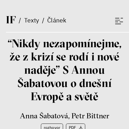
I
F
/
Texty
/
Článek
“Nikdy nezapomínejme,
že z krizí se rodí i nové
naděje” S Annou
Šabatovou o dnešní
Evropě a světě
Anna Šabatová
,
Petr Bittner
rozhovor
PDF