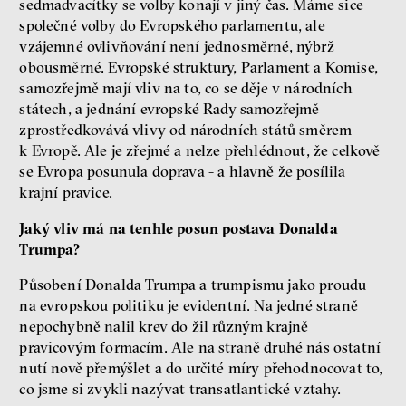
sedmadvacítky se volby konají v jiný čas. Máme sice
společné volby do Evropského parlamentu, ale
vzájemné ovlivňování není jednosměrné, nýbrž
obousměrné. Evropské struktury, Parlament a Komise,
samozřejmě mají vliv na to, co se děje v národních
státech, a jednání evropské Rady samozřejmě
zprostředkovává vlivy od národních států směrem
k Evropě. Ale je zřejmé a nelze přehlédnout, že celkově
se Evropa posunula doprava - a hlavně že posílila
krajní pravice.
Jaký vliv má na tenhle posun postava Donalda
Trumpa?
Působení Donalda Trumpa a trumpismu jako proudu
na evropskou politiku je evidentní. Na jedné straně
nepochybně nalil krev do žil různým krajně
pravicovým formacím. Ale na straně druhé nás ostatní
nutí nově přemýšlet a do určité míry přehodnocovat to,
co jsme si zvykli nazývat transatlantické vztahy.