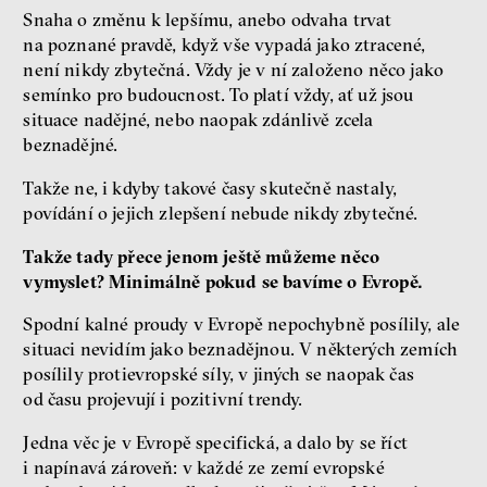
Snaha o změnu k lepšímu, anebo odvaha trvat
na poznané pravdě, když vše vypadá jako ztracené,
není nikdy zbytečná. Vždy je v ní založeno něco jako
semínko pro budoucnost. To platí vždy, ať už jsou
situace nadějné, nebo naopak zdánlivě zcela
beznadějné.
Takže ne, i kdyby takové časy skutečně nastaly,
povídání o jejich zlepšení nebude nikdy zbytečné.
Takže tady přece jenom ještě můžeme něco
vymyslet? Minimálně pokud se bavíme o Evropě.
Spodní kalné proudy v Evropě nepochybně posílily, ale
situaci nevidím jako beznadějnou. V některých zemích
posílily protievropské síly, v jiných se naopak čas
od času projevují i pozitivní trendy.
Jedna věc je v Evropě specifická, a dalo by se říct
i napínavá zároveň: v každé ze zemí evropské