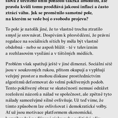
slova z určitého úhlu pohledu takřka absolutní, ale
pravda kvůli tomu prodělává jakousi inflaci a často
ztrácí váhu. Jak se proměnilo samotné pole,
na kterém se vede boj o svobodu projevu?
To pole je natolik jiné, že to vlastně trochu ztratilo
smysl je srovnávat. Dospívám k přesvědčení, že právní
regulace na sociálních sítích by měla být vlastně
obdobná - nebo se aspoň blížit - té v televizním
a rozhlasovém vysílání a v tištěných médiích.
Problém však spatřuji ještě v jiné dimenzi. Sociální sítě
jsou v soukromých rukou, přitom okupují a vyplňují
veřejný prostor a mohou diskuse prostřednictvím
algoritmů deformovat do velmi pokřivených podob.
Tento pokřivený obraz ve skutečnosti nemusí odrážet
rozložení názorů a nálad ve společnost, ale zpětně tyto
nálady samozřejmě silně ovlivňuje. Už teď víme, že
tímto způsobem lze ovlivňovat i demokratické volby.
Ať už jsou motivace platformem ekonomické,