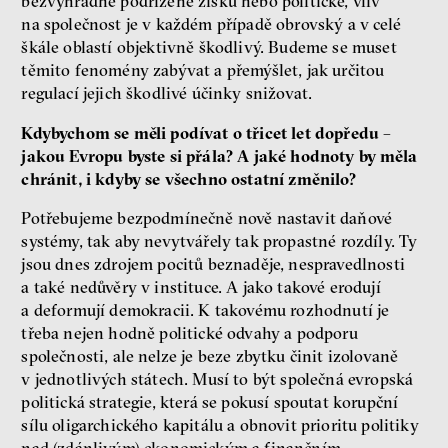
bezvýhradně podřízené zisku nebo politické, vliv
na společnost je v každém případě obrovský a v celé
škále oblastí objektivně škodlivý. Budeme se muset
těmito fenomény zabývat a přemýšlet, jak určitou
regulací jejich škodlivé účinky snižovat.
Kdybychom se měli podívat o třicet let dopředu –
jakou Evropu byste si přála? A jaké hodnoty by měla
chránit, i kdyby se všechno ostatní změnilo?
Potřebujeme bezpodmínečně nově nastavit daňové
systémy, tak aby nevytvářely tak propastné rozdíly. Ty
jsou dnes zdrojem pocitů beznaděje, nespravedlnosti
a také nedůvěry v instituce. A jako takové erodují
a deformují demokracii. K takovému rozhodnutí je
třeba nejen hodně politické odvahy a podporu
společnosti, ale nelze je beze zbytku činit izolovaně
v jednotlivých státech. Musí to být společná evropská
politická strategie, která se pokusí spoutat korupční
sílu oligarchického kapitálu a obnovit prioritu politiky