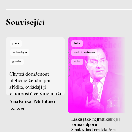
Související
práce
láska
technologie
osobní zkušenost
gender
válka
Chytrá domácnost
ulehčuje ženám jen
zřídka, ovládají ji
v naprosté většině muži
Nina Fárová, Petr Bittner
rozhovor
Láska jako nejradikálnější
forma odporu.
S palestinským lékařem