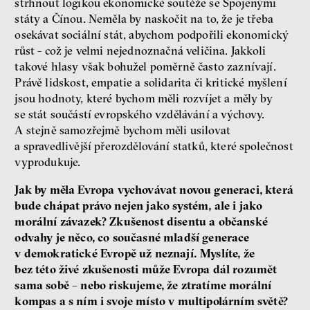
strhnout logikou ekonomické soutěže se Spojenými
státy a Čínou. Neměla by naskočit na to, že je třeba
osekávat sociální stát, abychom podpořili ekonomický
růst - což je velmi nejednoznačná veličina. Jakkoli
takové hlasy však bohužel poměrně často zaznívají.
Právě lidskost, empatie a solidarita či kritické myšlení
jsou hodnoty, které bychom měli rozvíjet a měly by
se stát součástí evropského vzdělávání a výchovy.
A stejně samozřejmě bychom měli usilovat
a spravedlivější přerozdělování statků, které společnost
vyprodukuje.
Jak by měla Evropa vychovávat novou generaci, která
bude chápat právo nejen jako systém, ale i jako
morální závazek? Zkušenost disentu a občanské
odvahy je něco, co současné mladší generace
v demokratické Evropě už neznají. Myslíte, že
bez této živé zkušenosti může Evropa dál rozumět
sama sobě – nebo riskujeme, že ztratíme morální
kompas a s ním i svoje místo v multipolárním světě?