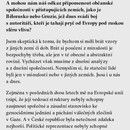
A mohou nám náš odkaz připomenout občanské
společnosti v přistupujících zemích, jako je
Bělorusko nebo Gruzie, jež dnes svádí boj
s autoritáři, kteří je tahají pryč od Evropy pod ruskou
sféru vlivu?
Jsem skeptická k tomu, že bychom si měli brát vzory
z jiných zemí či dob. Brát si poučení z minulosti je
bezpochyby třeba, ale jen v té obecné a abstraktní
rovině. Vycházet však musíme z dnešní analýzy
a z dnešní společnosti. Nemyslím si, že stateční lidé
byli jen v minulosti nebo v jiných zemích. Jsou i u nás
a dnes.
Zejména v posledních dvou letech mě na Evropské unii
trápí, že její vedoucí struktury nebyly schopny
zaujmout společné a zásadní stanovisko ke
genocidnímu jednání a páchání válečných zločinů
v Gaze. A v České republice byla netečnost zdaleka
nejhorší. Politické reprezentace nebyly schopné