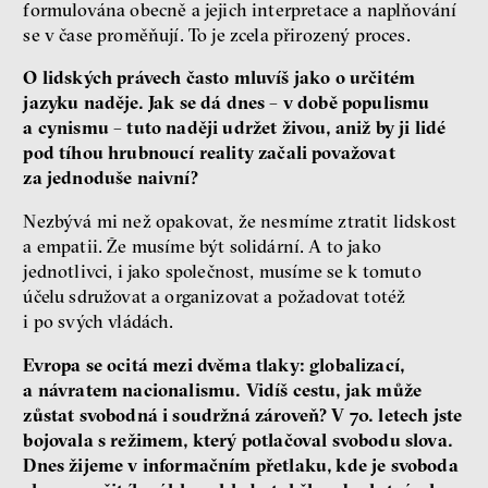
formulována obecně a jejich interpretace a naplňování
se v čase proměňují. To je zcela přirozený proces.
O lidských právech často mluvíš jako o určitém
jazyku naděje. Jak se dá dnes – v době populismu
a cynismu – tuto naději udržet živou, aniž by ji lidé
pod tíhou hrubnoucí reality začali považovat
za jednoduše naivní?
Nezbývá mi než opakovat, že nesmíme ztratit lidskost
a empatii. Že musíme být solidární. A to jako
jednotlivci, i jako společnost, musíme se k tomuto
účelu sdružovat a organizovat a požadovat totéž
i po svých vládách.
Evropa se ocitá mezi dvěma tlaky: globalizací,
a návratem nacionalismu. Vidíš cestu, jak může
zůstat svobodná i soudržná zároveň? V 70. letech jste
bojovala s režimem, který potlačoval svobodu slova.
Dnes žijeme v informačním přetlaku, kde je svoboda