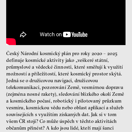
Miroslav Palanský
Lucie Trlifajová
Kateřina Smejkalová
Jsem radikál – Kdo je víc?
Miloš Gregor
Jan Charvát
Český Národní kosmický plán pro roky 2020 – 2025
Matouš Hrdina
definuje kosmické aktivity jako „veškeré státní,
radikalizace
média
průmyslové a vědecké činnosti, které směřují k využití
možností a příležitostí, které kosmický prostor skýtá.
sociální sítě
Jedná se o družicovou navigaci, družicovou
telekomunikaci, pozorování Země, vesmírnou dopravu
Zobrazit více
(zejména nosné rakety), sledování blízkého okolí Země
a kosmického počasí, robotický i pilotovaný průzkum
vesmíru, kosmickou vědu nebo oblast aplikací a služeb
souvisejících s využitím získaných dat. Jak si v tom
všem ČR stojí? Co může úspěch v těchto aktivitách
občanům přinést? A kdo jsou lidé, kteří mají šanci