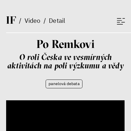
konzervatismus: mapa
současných vztahů a online
seznamek
I
F
/
Video
/
Detail
Terézia Ferjančeková, Petr
Bittner
rozhovor
Po Remkovi
O roli Česka ve vesmírných
aktivitách na poli výzkumu a vědy
láska
technologie
Nová pravidla – o světě
panelová debata
pro jedno procento
s Ondřejem Slačálkem,
Miroslavem Palanským,
Lucií Trlifajovou
a Jakubem Rákosníkem
Jakub Rákosník
Ondřej Slačálek