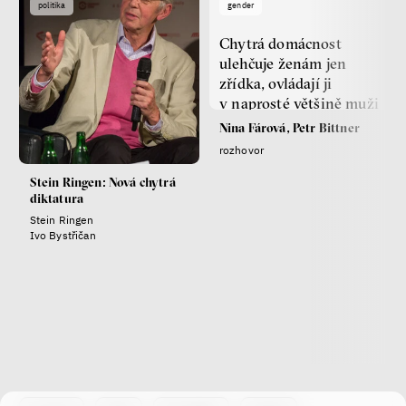
politika
gender
Chytrá domácnost
ulehčuje ženám jen
zřídka, ovládají ji
v naprosté většině muži
Nina Fárová, Petr Bittner
rozhovor
Stein Ringen: Nová chytrá
diktatura
Stein Ringen
Ivo Bystřičan