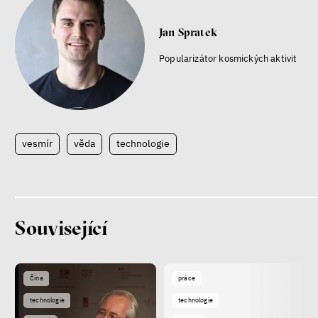
Jan Spratek
Popularizátor kosmických aktivit
vesmír
věda
technologie
Související
Čína
práce
technologie
technologie