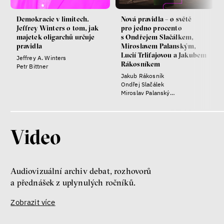
Demokracie v limitech.
Nová pravidla – o světě
Jeffrey Winters o tom, jak
pro jedno procento
majetek oligarchů určuje
s Ondřejem Slačálkem,
pravidla
Miroslavem Palanským,
Lucií Trlifajovou a Jakubem
Jeffrey A. Winters
Rákosníkem
Petr Bittner
Jakub Rákosník
Ondřej Slačálek
Miroslav Palanský
Lucie Trlifajová
Kateřina Smejkalová
Video
Audiovizuální archiv debat, rozhovorů
a přednášek z uplynulých ročníků.
Zobrazit více