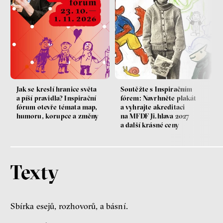
Jak se kreslí hranice světa
Soutěžte s Inspiračním
a píší pravidla? Inspirační
fórem: Navrhněte plakát
fórum otevře témata map,
a vyhrajte akreditaci
humoru, korupce a změny
na MFDF Ji.hlava 2027
a další krásné ceny
Texty
Sbírka esejů, rozhovorů, a básní.