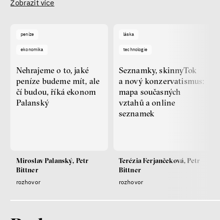
Zobrazit více
peníze
láska
ekonomika
technologie
Nehrajeme o to, jaké
Seznamky, skinnyTok
peníze budeme mít, ale
a nový konzervatismus:
čí budou, říká ekonom
mapa současných
Palanský
vztahů a online
seznamek
Miroslav Palanský, Petr
Terézia Ferjančeková, Petr
Bittner
Bittner
rozhovor
rozhovor