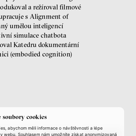
rodukoval a režíroval filmové
lupracuje s Alignment of
aný umělou inteligencí
tivní simulace chatbota
udoval Katedru dokumentární
nici (embodied cognition)
 soubory cookies
es, abychom měli informace o návštěvnosti a lépe
instagram
youtube
mastodon
užby webu. Souhlasem nám umožníte získat anonymizovaná