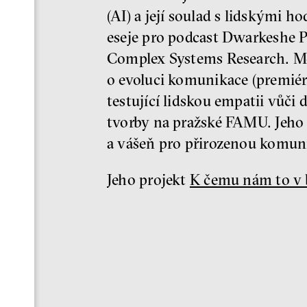
(AI) a její soulad s lidskými h
eseje pro podcast Dwarkeshe Pa
Complex Systems Research. Mez
o evoluci komunikace (premiér
testující lidskou empatii vůč
tvorby na pražské FAMU. Jeho 
a vášeň pro přirozenou komuni
Jeho projekt
K čemu nám to v 