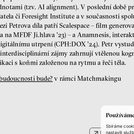
odnotami (tzv. AI alignment). V poslední době p
tela či Foresight Institute a v současnosti spo
i Petrova díla patří Scalespace – film generov
a na MFDF Ji.hlava '23) – a Anamnesis, interak
i digitálnímu utrpení (CPH:DOX '24). Petr vyst
interdisciplinární zájmy zahrnují vtělenou kog
kaci s koňmi založenou na rytmu a řeči těla.
budoucnosti bude?
v rámci Matchmakingu
Používáme
Sbíráme cooki
facebook
nastavili sl