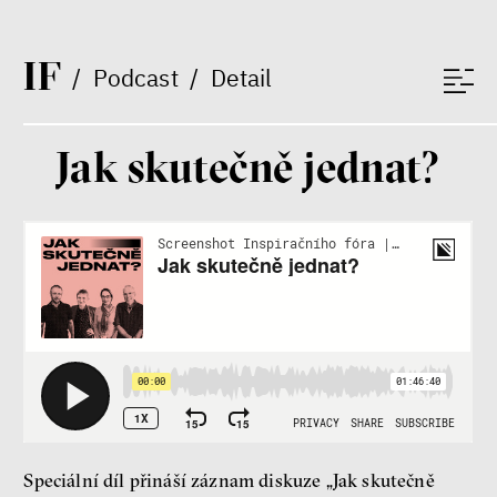
peníze
demokracie
I
F
/
Podcast
/
Detail
Nová pravidla
Jakub Rákosník
Ondřej Slačálek
Jak skutečně jednat?
Miroslav Palanský
Lucie Trlifajová
Kateřina Smejkalová
nerovnost
ekonomika
Fotogalerie IF 2025
Speciální díl přináší záznam diskuze „Jak skutečně