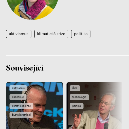
Jan Charvát
Matouš Hrdina
radikalizace
média
sociální sítě
aktivismus
klimatická krize
politika
Zobrazit více
Související
aktivismus
Čína
ekonomie
technologie
klimatická krize
politika
životní prostředí