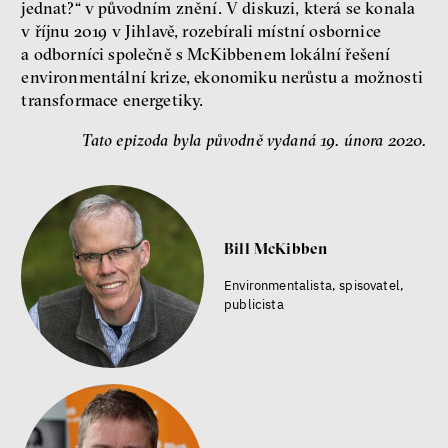
jednat?“ v původním znění. V diskuzi, která se konala
v říjnu 2019 v Jihlavě, rozebírali místní osbornice
Patricia Churchland
a odborníci společně s McKibbenem lokální řešení
environmentální krize, ekonomiku nerůstu a možnosti
Filozofka
transformace energetiky.
Tato epizoda byla původně vydaná 19. února 2020.
Bill McKibben
Seznamky, skinnyTok a nový
Environmentalista, spisovatel,
konzervatismus: mapa
publicista
současných vztahů a online
seznamek
Terézia Ferjančeková, Petr
Bittner
rozhovor