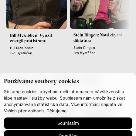
Stein Ringen: Nová chytrá
Bill McKibben: Využít
diktatura
energii protistrany
Stein Ringen
Bill McKibben
Ivo Bystřičan
Ivo Bystřičan
co je if
tým
kontakty
press
Používáme soubory cookies
Sbíráme cookies, abychom měli informace o návštěvnosti a
partnerství
gdpr
lépe nastavili služby webu. Souhlasem nám umožníte získat
anonymizovaná statistická data. Více informací najdete ve
Vašich předvolbách. Děkujeme!
facebook
instagram
youtube
Souhlasím
mastodon
Odmítám