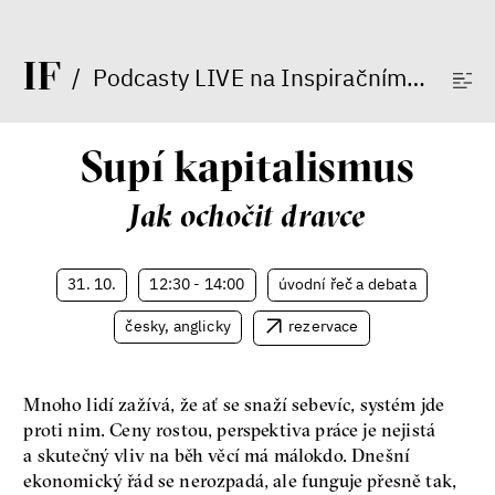
Fotogalerie IF 2025
I
F
/
Podcasty LIVE na Inspiračním fóru
/
Supí kapitalismus
Jak ochočit dravce
Patricia Churchland
31. 10.
12:30 - 14:00
úvodní řeč a debata
Filozofka
česky, anglicky
rezervace
Mnoho lidí zažívá, že ať se snaží sebevíc, systém jde
proti nim. Ceny rostou, perspektiva práce je nejistá
a skutečný vliv na běh věcí má málokdo. Dnešní
ekonomický řád se nerozpadá, ale funguje přesně tak,