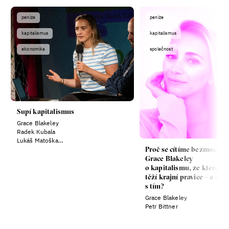
peníze
peníze
kapitalismus
kapitalismus
ekonomika
společnost
Supí kapitalismus
Grace Blakeley
Radek Kubala
Lukáš Matoška
Proč se cítíme bezmocní?
Petr Vilím
Grace Blakeley
o kapitalismu, ze kterého
těží krajní pravice – a co
s tím?
Grace Blakeley
Petr Bittner