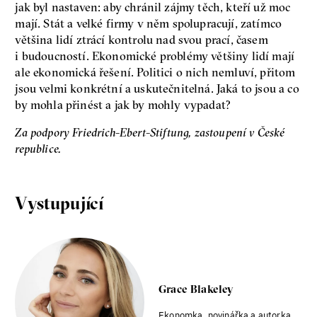
jak byl nastaven: aby chránil zájmy těch, kteří už moc
Seznamky, skinnyTok a nový
mají. Stát a velké firmy v něm spolupracují, zatímco
konzervatismus: mapa
většina lidí ztrácí kontrolu nad svou prací, časem
současných vztahů a online
i budoucností. Ekonomické problémy většiny lidí mají
seznamek
ale ekonomická řešení. Politici o nich nemluví, přitom
Terézia Ferjančeková, Petr
Bittner
jsou velmi konkrétní a uskutečnitelná. Jaká to jsou a co
rozhovor
by mohla přinést a jak by mohly vypadat?
Za podpory Friedrich-Ebert-Stiftung, zastoupení v České
republice.
láska
technologie
Vystupující
Nová pravidla – o světě
pro jedno procento
s Ondřejem Slačálkem,
Miroslavem Palanským,
Lucií Trlifajovou
Grace Blakeley
a Jakubem Rákosníkem
Jakub Rákosník
Ekonomka, novinářka a autorka