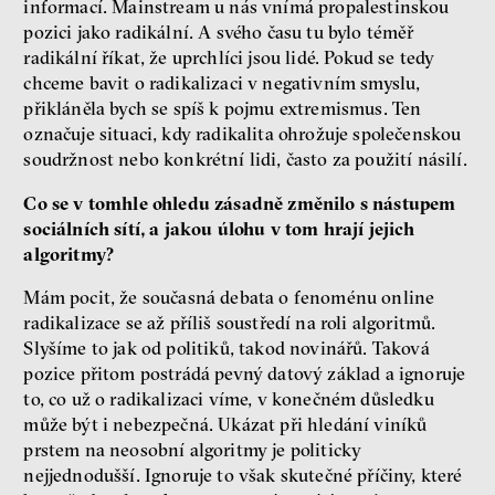
informací. Mainstream u nás vnímá propalestinskou
pozici jako radikální. A svého času tu bylo téměř
radikální říkat, že uprchlíci jsou lidé. Pokud se tedy
chceme bavit o radikalizaci v negativním smyslu,
přikláněla bych se spíš k pojmu extremismus. Ten
označuje situaci, kdy radikalita ohrožuje společenskou
soudržnost nebo konkrétní lidi, často za použití násilí.
Co se v tomhle ohledu zásadně změnilo s nástupem
sociálních sítí, a jakou úlohu v tom hrají jejich
algoritmy?
Mám pocit, že současná debata o fenoménu online
radikalizace se až příliš soustředí na roli algoritmů.
Slyšíme to jak od politiků, takod novinářů. Taková
pozice přitom postrádá pevný datový základ a ignoruje
to, co už o radikalizaci víme, v konečném důsledku
může být i nebezpečná. Ukázat při hledání viníků
prstem na neosobní algoritmy je politicky
nejjednodušší. Ignoruje to však skutečné příčiny, které