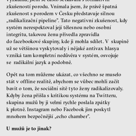
zkušeností porodu. Vnímala jsem, že právě špatná
zkušenost s porodem v Česku představuje silnou
„radikalizační pipeline”. Tato negativní zkušenost, kdy
systém nerespektoval její tělesnou nebo osobní
integritu, takovou ženu přivedla zpravidla
do facebookové skupiny, kde ji mohla sdílet. V skupině
už se většinou vyskytovaly i nějaké antivax hlasya
vzniká tam kompletní nedůvěra v systém, osvojuje
se radikální jazyk a podobně.
Opět na tom můžeme ukázat, co všechno se muselo
stát v offline realitě, abychom se vůbec mohli začít
bavit o tom, že sociální sítě tyto ženy radikalizovaly.
Kdyby žena přišla s kritikou systému na Twitteru,
skupina mužů by ji velmi rychle poslala zpátky
k plotně. Instagram nebo Facebook jim poskytl
mnohem bezpečnější „echo chamber”.
U mužů je to jinak?