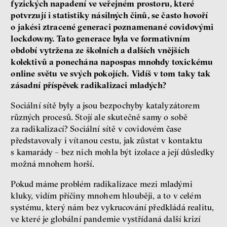
fyzických napadení ve veřejném prostoru, které
potvrzují i statistiky násilných činů, se často hovoří
o jakési ztracené generaci poznamenané covidovými
lockdowny. Tato generace byla ve formativním
období vytržena ze školních a dalších vnějších
kolektivů a ponechána napospas mnohdy toxickému
online světu ve svých pokojích. Vidíš v tom taky tak
zásadní příspěvek radikalizaci mladých?
Sociální sítě byly a jsou bezpochyby katalyzátorem
různých procesů. Stojí ale skutečně samy o sobě
za radikalizací? Sociální sítě v covidovém čase
představovaly i vítanou cestu, jak zůstat v kontaktu
s kamarády – bez nich mohla být izolace a její důsledky
možná mnohem horší.
Pokud máme problém radikalizace mezi mladými
kluky, vidím příčiny mnohem hlouběji, a to v celém
systému, který nám bez vykrucování předkládá realitu,
ve které je globální pandemie vystřídaná další krizí