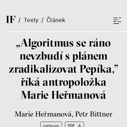
I
F
/
Texty
/
Článek
„Algoritmus se ráno
nevzbudí s plánem
zradikalizovat Pepíka,”
říká antropoložka
Marie Heřmanová
Marie Heřmanová
,
Petr Bittner
rozhovor
PDF