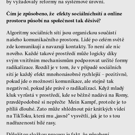
by vyžadovaly reformy na systémové úrovni.
Čím je způsobeno, že efekty sociálníchsítí a online
prostoru působí na společnost tak děsivě?
Algoritmy sociálních sítí jsou organickou součástí
našeho komunikačního prostoru. Lidé po celém světě
zde komunikují a navazují kontakty. To není ale nic
nového. Každé takové prostředí může logicky díky
svým vnitřním mechanismům podporovat určité formy
radikalizace. Rozdíl je v tom, že v případě sociálních
sítí je každý efekt mnohonásobně rychlejší – pozitivně,
pokud jde o možnosti komunikace, ale stejně tak
negativně, pokud jde právě o radikalizaci. Když mladý
kluk vyrůstá v prostředí, kde se běžně nadává na Romy,
pravděpodobně si nepřečte Mein Kampf, protože je to
příliš dlouhé. Zato může shlédnout pár krátkých videí
na TikToku, která mu „jasně” vysvětlí, jak je to s tou
nadřazeností bílé rasy.
Důležitou složkou procesu je fakt, že působení