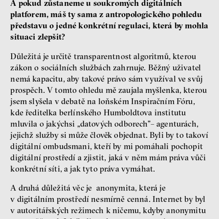
A pokud zůstaneme u soukromých digitálních
platforem, máš ty sama z antropologického pohledu
představu o jedné konkrétní regulaci, která by mohla
situaci zlepšit?
Důležitá je určitě transparentnost algoritmů, kterou
zákon o sociálních službách zahrnuje. Běžný uživatel
nemá kapacitu, aby takové právo sám využíval ve svůj
prospěch. V tomto ohledu mě zaujala myšlenka, kterou
jsem slyšela v debatě na loňském Inspiračním Fóru,
kde ředitelka berlínského Humboldtova institutu
mluvila o jakýchsi „datových odborech”– agenturách,
jejichž služby si může člověk objednat. Byli by to takoví
digitální ombudsmani, kteří by mi pomáhali pochopit
digitální prostředí a zjistit, jaká v něm mám práva vůči
konkrétní síti, a jak tyto práva vymáhat.
A druhá důležitá věc je anonymita, která je
v digitálním prostředí nesmírně cenná. Internet by byl
v autoritářských režimech k ničemu, kdyby anonymitu