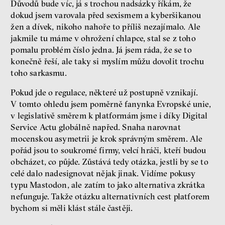
Důvodů bude víc, já s trochou nadsázky říkám, že
dokud jsem varovala před sexismem a kyberšikanou
žen a dívek, nikoho nahoře to příliš nezajímalo. Ale
jakmile tu máme v ohrožení chlapce, stal se z toho
pomalu problém číslo jedna. Já jsem ráda, že se to
konečně řeší, ale taky si myslím můžu dovolit trochu
toho sarkasmu.
Pokud jde o regulace, některé už postupně vznikají.
V tomto ohledu jsem poměrně fanynka Evropské unie,
v legislativě směrem k platformám jsme i díky Digital
Service Actu globálně napřed. Snaha narovnat
mocenskou asymetrii je krok správným směrem. Ale
pořád jsou to soukromé firmy, velcí hráči, kteří budou
obcházet, co půjde. Zůstává tedy otázka, jestli by se to
celé dalo nadesignovat nějak jinak. Vidíme pokusy
typu Mastodon, ale zatím to jako alternativa zkrátka
nefunguje. Takže otázku alternativních cest platforem
bychom si měli klást stále častěji.