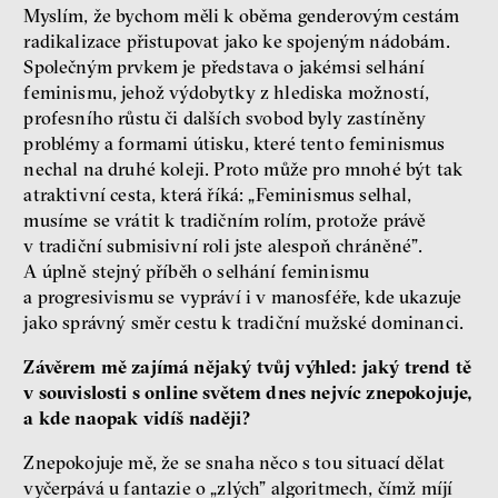
Myslím, že bychom měli k oběma genderovým cestám
radikalizace přistupovat jako ke spojeným nádobám.
Společným prvkem je představa o jakémsi selhání
feminismu, jehož výdobytky z hlediska možností,
profesního růstu či dalších svobod byly zastíněny
problémy a formami útisku, které tento feminismus
nechal na druhé koleji. Proto může pro mnohé být tak
atraktivní cesta, která říká: „Feminismus selhal,
musíme se vrátit k tradičním rolím, protože právě
v tradiční submisivní roli jste alespoň chráněné”.
A úplně stejný příběh o selhání feminismu
a progresivismu se vypráví i v manosféře, kde ukazuje
jako správný směr cestu k tradiční mužské dominanci.
Závěrem mě zajímá nějaký tvůj výhled: jaký trend tě
v souvislosti s online světem dnes nejvíc znepokojuje,
a kde naopak vidíš naději?
Znepokojuje mě, že se snaha něco s tou situací dělat
vyčerpává u fantazie o „zlých” algoritmech, čímž míjí