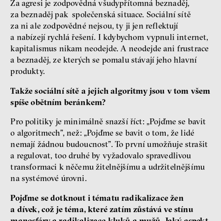
Za agresi je zodpovědná všudypřítomná beznaděj,
za beznaděj pak společenská situace. Sociální sítě
za ni ale zodpovědné nejsou, ty ji jen reflektují
a nabízejí rychlá řešení. I kdybychom vypnuli internet,
kapitalismus nikam neodejde. A neodejde ani frustrace
a beznaděj, ze kterých se pomalu stávají jeho hlavní
produkty.
Takže sociální sítě a jejich algoritmy jsou v tom všem
spíše obětním beránkem?
Pro politiky je minimálně snazší říct: „Pojďme se bavit
o algoritmech”, než: „Pojďme se bavit o tom, že lidé
nemají žádnou budoucnost”. To první umožňuje strašit
a regulovat, too druhé by vyžadovalo spravedlivou
transformaci k něčemu žitelnějšímu a udržitelnějšímu
na systémové úrovni.
Pojďme se dotknout i tématu radikalizace žen
a dívek, což je téma, které zatím zůstává ve stínu
manosféry a radikalizace kluků a mužů. Jaký aspekt