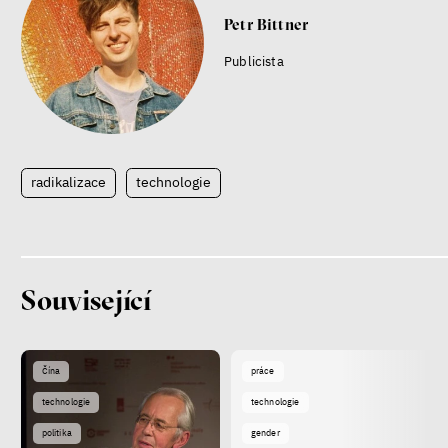
Petr Bittner
Publicista
radikalizace
technologie
Související
Čína
práce
technologie
technologie
politika
gender