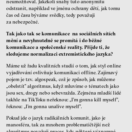
neumožňoval. Jakékoli snahy tuto anonymitu
odstranit, například ve jménu ochrany dětí, jak tomu
čas od času býváme svědky, tedy považuji
za nebezpečné.
Tak jako tak se komunikace na sociálních sítích
mění a nevyhnutelně se promítá i do běžné
komunikace a společenské reality. Přijde ti, že
sledujeme normalizaci extremistického jazyka?
Máme už řadu kvalitních studií o tom, jak styl online
vyjadřování ovlivňuje komunikaci offline. Zajímavý
pojem je tzv. algospeak, což je způsob, jak můžeme
„obelstít” algoritmus, když mluvíme o tématech jako
jsou sex, drogy nebo sebevražda. Zejména mladší lidé
takhle na TikToku neřeknou: „I’m gonna kill myself”,
řeknou: „I’m gonna unalive myself”.
Pokud jde o jazyk radikálních komunit, jako je
manosféra, tak za mnohem problematičtější než
algoritmus považuji proces, kdy některé významné