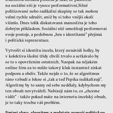
na sociální síti je vysoce performativní,Silně
politizované nebo radikální skupiny se tak mohou
velmi rychle sdružit, aniž by si toho vnější okolí
všimlo. Dnes tolik diskutovaná manosféra je toho
dobrým příkladem. Sociální sítě umožňují performovat
svoje postoje, a podobnou „hru s identitami” přejímá
i politická reprezentace.
Vytvořit si identitu incela, který nenávidí holky, by
v kolektivu školní třídy chvíli trvalo a setkávalo by
se to s opovržením ostatních. Naopak na nějakém
online fóru za to může takový kluk instantně získat
podporu a obdiv. Takže nejde o to, že se algoritmus
ráno vzbudí a řekne si „tak a teď Pepíka radikalizuji”.
Algoritmy by to samy od sebe nedělaly, kdybychom my
ten obsah nevytvářeli. Nabízejí nám to, co „chceme
vidět” - takže pokud máte na internetu incelský obsah,
je to taky trochu váš problém.
Jinými slovy, algoritmy z podstaty nemají politickou