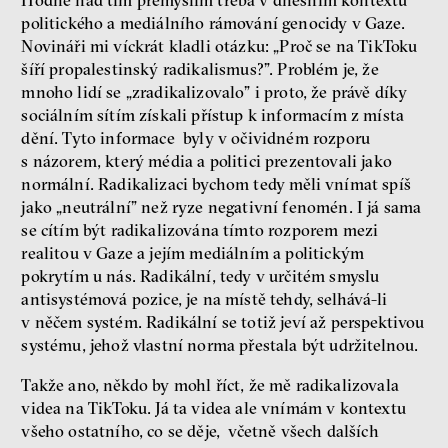
Hodně nad tím přemýšlím třeba v dnešním kontextu
politického a mediálního rámování genocidy v Gaze.
Novináři mi víckrát kladli otázku: „Proč se na TikToku
šíří propalestinský radikalismus?”. Problém je, že
mnoho lidí se „zradikalizovalo” i proto, že právě díky
sociálním sítím získali přístup k informacím z místa
dění. Tyto informace byly v očividném rozporu
s názorem, který média a politici prezentovali jako
normální. Radikalizaci bychom tedy měli vnímat spíš
jako „neutrální” než ryze negativní fenomén. I já sama
se cítím být radikalizována tímto rozporem mezi
realitou v Gaze a jejím mediálním a politickým
pokrytím u nás. Radikální, tedy v určitém smyslu
antisystémová pozice, je na místě tehdy, selhává-li
v něčem systém. Radikální se totiž jeví až perspektivou
systému, jehož vlastní norma přestala být udržitelnou.
Takže ano, někdo by mohl říct, že mě radikalizovala
videa na TikToku. Já ta videa ale vnímám v kontextu
všeho ostatního, co se děje, včetně všech dalších