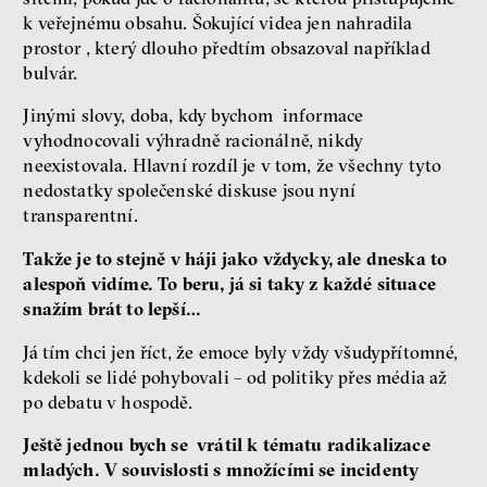
k veřejnému obsahu. Šokující videa jen nahradila
prostor , který dlouho předtím obsazoval například
bulvár.
Jinými slovy, doba, kdy bychom informace
vyhodnocovali výhradně racionálně, nikdy
neexistovala. Hlavní rozdíl je v tom, že všechny tyto
nedostatky společenské diskuse jsou nyní
transparentní.
Takže je to stejně v háji jako vždycky, ale dneska to
alespoň vidíme. To beru, já si taky z každé situace
snažím brát to lepší…
Já tím chci jen říct, že emoce byly vždy všudypřítomné,
kdekoli se lidé pohybovali – od politiky přes média až
po debatu v hospodě.
Ještě jednou bych se vrátil k tématu radikalizace
mladých. V souvislosti s množícími se incidenty