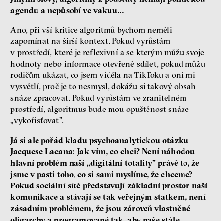
agendu a nepůsobí ve vakuu…
Ano, při vší kritice algoritmů bychom neměli
zapomínat na širší kontext. Pokud vyrůstám
v prostředí, které je reflexivní a se kterým můžu svoje
hodnoty nebo informace otevřeně sdílet, pokud můžu
rodičům ukázat, co jsem viděla na TikToku a oni mi
vysvětlí, proč je to nesmysl, dokážu si takový obsah
snáze zpracovat. Pokud vyrůstám ve zranitelném
prostředí, algoritmus bude mou opuštěnost snáze
„vykořisťovat”.
Já si ale pořád kladu psychoanalytickou otázku
Jacquese Lacana: Jak vím, co chci? Není náhodou
hlavní problém naší „digitální totality” právě to, že
jsme v pasti toho, co si sami myslíme, že chceme?
Pokud sociální sítě představují základní prostor naší
komunikace a stávají se tak veřejným statkem, není
zásadním problémem, že jsou zároveň vlastněné
oligarchy a programované tak, aby naše stále