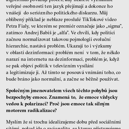
veřejné osobnosti ten jazyk přejímají a dokonce ho
vnášejí do seriózního politického diskurzu. Můj
oblíbený příklad je neblaze proslulé TikTokové video
Petra Fialy, ve kterém se premiér označuje jako „sigma”,
zatímco Andrej Babiš je „alfa”. Ve chvíli, kdy politici
začnou normalizovat takovou pojmologii evoluční
hierarchie, nastává problém. Ukazují to i výzkumy
v oblasti dezinformací: problém není v tom, že někdo
narazí na internetu na dezinformaci, problém je, když
se pak objeví politik v televizním vysílání
a legitimizuje ji. Až tímto se posouvá vnímání toho, co
bude bráno jako normální, a začne se běžně používat.
Společným jmenovatelem všech těchto pohybů jsou
bezpochyby emoce. Znamená to, že emoce vždycky
vedou k polarizaci? Proč jsou emoce tak silným
motorem radikalizace?
Myslím že si trochu idealizujeme dobu před sociálními
sítěmi, pokud jde o racionalitu, se kterou přistupujeme