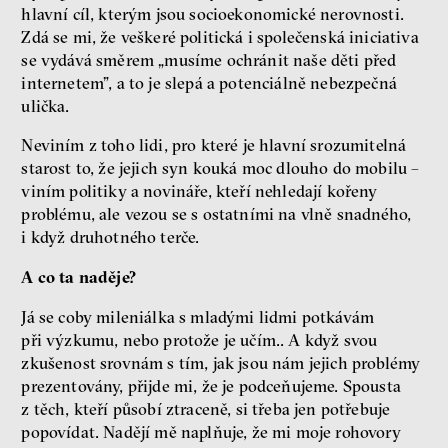
hlavní cíl, kterým jsou socioekonomické nerovnosti.
Zdá se mi, že veškeré politická i společenská iniciativa
se vydává směrem „musíme ochránit naše děti před
internetem”, a to je slepá a potenciálně nebezpečná
ulička.
Neviním z toho lidi, pro které je hlavní srozumitelná
starost to, že jejich syn kouká moc dlouho do mobilu –
viním politiky a novináře, kteří nehledají kořeny
problému, ale vezou se s ostatními na vlně snadného,
i když druhotného terče.
A co ta naděje?
Já se coby mileniálka s mladými lidmi potkávám
při výzkumu, nebo protože je učím.. A když svou
zkušenost srovnám s tím, jak jsou nám jejich problémy
prezentovány, přijde mi, že je podceňujeme. Spousta
z těch, kteří působí ztraceně, si třeba jen potřebuje
popovídat. Nadějí mě naplňuje, že mi moje rohovory