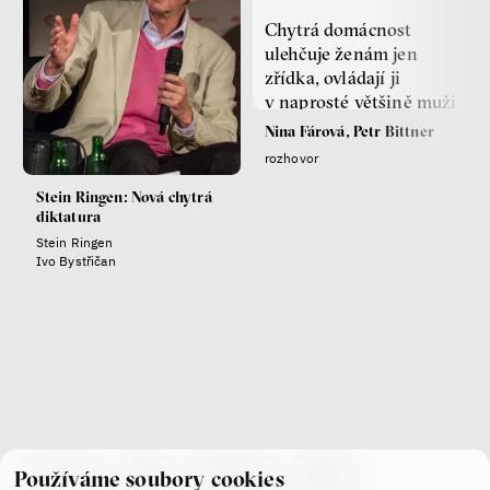
Chytrá domácnost
ulehčuje ženám jen
zřídka, ovládají ji
v naprosté většině muži
Nina Fárová, Petr Bittner
rozhovor
Stein Ringen: Nová chytrá
diktatura
Stein Ringen
Ivo Bystřičan
co je if
tým
kontakty
press
Používáme soubory cookies