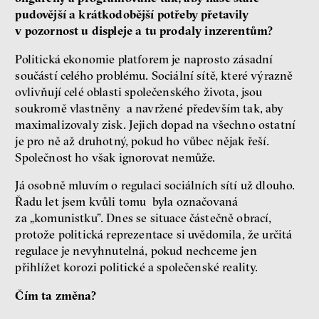
pudovější a krátkodobější potřeby přetavily
v pozornost u displeje a tu prodaly inzerentům?
Politická ekonomie platforem je naprosto zásadní
součástí celého problému. Sociální sítě, které výrazně
ovlivňují celé oblasti společenského života, jsou
soukromě vlastněny a navržené především tak, aby
maximalizovaly zisk. Jejich dopad na všechno ostatní
je pro ně až druhotný, pokud ho vůbec nějak řeší.
Společnost ho však ignorovat nemůže.
Já osobně mluvím o regulaci sociálních sítí už dlouho.
Řadu let jsem kvůli tomu byla označovaná
za „komunistku”. Dnes se situace částečně obrací,
protože politická reprezentace si uvědomila, že určitá
regulace je nevyhnutelná, pokud nechceme jen
přihlížet korozi politické a společenské reality.
Čím ta změna?