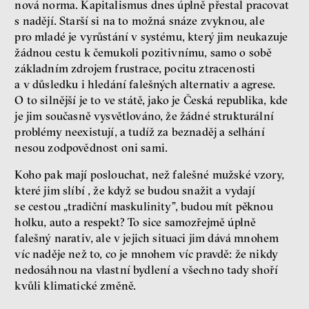
nová norma. Kapitalismus dnes úplně přestal pracovat
s nadějí. Starší si na to možná snáze zvyknou, ale
pro mladé je vyrůstání v systému, který jim neukazuje
žádnou cestu k čemukoli pozitivnímu, samo o sobě
základním zdrojem frustrace, pocitu ztracenosti
a v důsledku i hledání falešných alternativ a agrese.
O to silnější je to ve státě, jako je Česká republika, kde
je jim současně vysvětlováno, že žádné strukturální
problémy neexistují, a tudíž za beznaděj a selhání
nesou zodpovědnost oni sami.
Koho pak mají poslouchat, než falešné mužské vzory,
které jim slíbí , že když se budou snažit a vydají
se cestou „tradiční maskulinity”, budou mít pěknou
holku, auto a respekt? To sice samozřejmě úplně
falešný narativ, ale v jejich situaci jim dává mnohem
víc naděje než to, co je mnohem víc pravdě: že nikdy
nedosáhnou na vlastní bydlení a všechno tady shoří
kvůli klimatické změně.