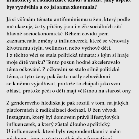
bys vyzdvihla a co jsi sama zkoumala?
Já si všímám tématu antifeminismu u žen, který podle
mě ukazuje, že ty příčiny jsou i v éře sociálních sítí
hlavně socioekonomické. Během covidu jsem
zaznamenala změny u influencerek, které se věnovaly
životnímu stylu, wellnessu nebo výchově dětí.
I z těchto věcí se stala politická témata: s kým si hraje
moje dítě venku? Tento posun hodně akcelerovalo
téma očkování. Z očkování se stalo silně politické
téma, a tyto ženy pak často našly sebevědomí
se k němu vyjadřovat, protože to chápali jako svou
oblast, protože péči o děti mají většinou na starost ony.
Z genderového hlediska je pak rozdíl v tom, na jakých
platformách k radikalizaci dochází. U žen vévodí
Instagram, který byl domovem právě lifestylových
influencerek, a který zůstal dlouho apolitický.
U influencerek, které byly respondentkami v mém
výzkumu, jsem se často setkávala s formativní