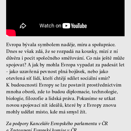
Jsem radikál – Kdo je víc?
Miloš Gregor
Jan Charvát
Matouš Hrdina
Evropa bývala symbolem naděje, míru a spolupráce.
Dnes se však zdá, že se rozpadá na kousky, mizí z ní
radikalizace
média
důvěra i pocit společného směřování. Co nás ještě může
sociální sítě
spojovat? A jak by mohla Evropa vypadat za padesát let
- jako uzavřená pevnost plná bojůvek, nebo jako
Zobrazit více
otevřená síť lidí, kteří chtějí sdílet sociální smír?
K budoucnosti Evropy se lze postavit prostřednictvím
mnoha oborů, zde to budou diplomacie, technologie,
biologie, filozofie a lidská práva. Pokusíme se utkat
novou spojovací nit ideálů, které by z Evropy znovu
mohly udělat místo, kde má smysl žít.
Za podpory Kanceláře Evropského parlamentu v ČR
a Zastoupení Evropské komise v ČR.