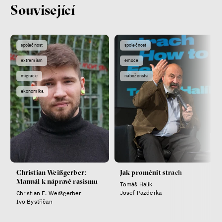
Související
společnost
společnost
extremism
emoce
migrace
náboženství
ekonomika
Christian Weißgerber:
Jak proměnit strach
Manuál k nápravě rasismu
Tomáš Halík
Josef Pazderka
Christian E. Weißgerber
Ivo Bystřičan